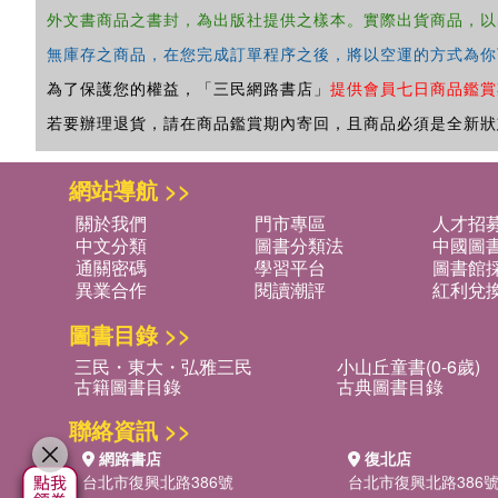
外文書商品之書封，為出版社提供之樣本。實際出貨商品，以
無庫存之商品，在您完成訂單程序之後，將以空運的方式為你
為了保護您的權益，「三民網路書店」
提供會員七日商品鑑賞
若要辦理退貨，請在商品鑑賞期內寄回，且商品必須是全新狀
網站導航 >>
關於我們
門市專區
人才招
中文分類
圖書分類法
中國圖
通關密碼
學習平台
圖書館採
異業合作
閱讀潮評
紅利兌
圖書目錄 >>
三民・東大・弘雅三民
小山丘童書(0-6歲)
古籍圖書目錄
古典圖書目錄
聯絡資訊 >>
網路書店
復北店
台北市復興北路386號
台北市復興北路386