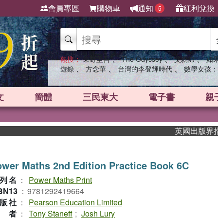
會員專區
購物車
通知
紅利兌換
5
、
、
、
熱搜：
東野圭吾
The Odyssey
父親節
如
、
、
、
遊錄
方念華
台灣的李登輝時代
數學女孩：
文
簡體
三民東大
電子書
親
英國出版界指標大
wer Maths 2nd Edition Practice Book 6C
列名
：
Power Maths Print
BN13
：
9781292419664
版社
：
Pearson Education Limited
作者
：
Tony Staneff
;
Josh Lury