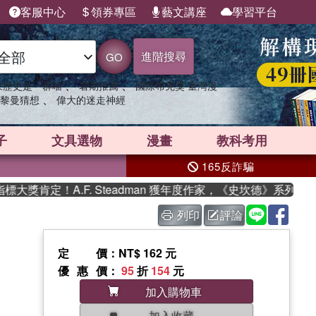
客服中心
領券專區
藝文講座
學習平台
進階搜尋
GO
、
、
果歷史是一群喵
暑期推薦
國際布克獎 臺灣漫
、
黎曼猜想
偉大的迷走神經
子
文具選物
漫畫
教科考用
165反詐騙
獎肯定！A.F. Steadman 獲年度作家，《史坎德》系列帶你
列印
評論
定價
：NT$ 162 元
優惠價
：
95
折
154
元
加入購物車
加入收藏