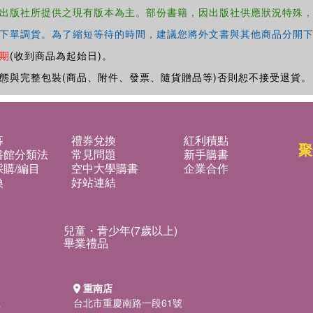
出版社所提供之現有版本為主。部份書籍，因出版社供應狀況特殊
下單調貨。為了縮短等待的時間，建議您將外文書與其他商品分開下
期
(收到商品為起始日)。
態與完整包裝(商品、附件、發票、隨貨贈品等)否則恕不接受退貨。
募
禮券兌換
紅利積點
聚
書館分類法
常見問題
新手購書
購/編目
空中大學購書
企業合作
換
好站連結
兒童・青少年(7歲以上)
畢業禮品
重南店
號
台北市重慶南路一段61號