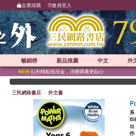
企業採購
會員登入
暢銷榜
新品
推薦
中文
外
NEW
紅利積點抵現金，消費購書更貼心
三民網路書店
外文書
Po
系
IS
出