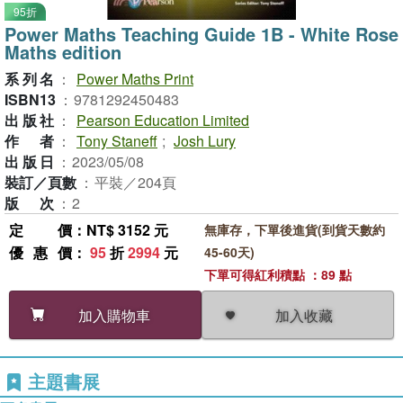
95折
Power Maths Teaching Guide 1B - White Rose
Maths edition
系列名
：
Power Maths Print
ISBN13
：
9781292450483
出版社
：
Pearson Education Limited
作者
：
Tony Staneff
;
Josh Lury
出版日
：
2023/05/08
裝訂／頁數
：
平裝／204頁
版次
：
2
定價
：NT$ 3152 元
無庫存，下單後進貨(到貨天數約
優惠價
：
95
折
2994
元
45-60天)
下單可得紅利積點 ：89 點
加入收藏
加入購物車
主題書展