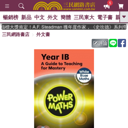
5
暢銷榜
新品
中文
外文
簡體
三民東大
電子書
親子
GO
標大獎肯定！A.F. Steadman 獲年度作家，《史坎德》系列
三民網路書店
外文書
、
熱搜：
東野圭吾
高希均教授回憶錄
、
、
、
The Odyssey
父親節
如果歷
評論
、
、
史是一群喵
暑期推薦
國際布克
、
、
獎 臺灣漫遊錄
方念華
台灣的李
、
、
登輝時代
數學女孩：黎曼猜想
偉大的迷走神經