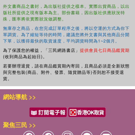
外文書商品之書封，為出版社提供之樣本。實際出貨商品，以出
版社所提供之現有版本為主。部份書籍，因出版社供應狀況特
殊，匯率將依實際狀況做調整。
無庫存之商品，在您完成訂單程序之後，將以空運的方式為你下
單調貨。為了縮短等待的時間，建議您將外文書與其他商品分開
下單，以獲得最快的取貨速度，平均調貨時間為1~2個月。
為了保護您的權益，「三民網路書店」
提供會員七日商品鑑賞期
(收到商品為起始日)。
若要辦理退貨，請在商品鑑賞期內寄回，且商品必須是全新狀態
與完整包裝(商品、附件、發票、隨貨贈品等)否則恕不接受退
貨。
網站導航 >>
聚焦三民 >>