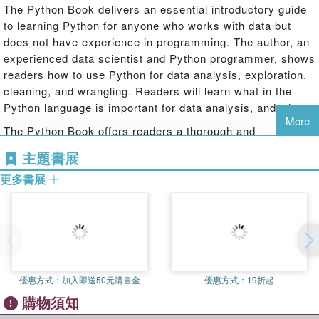
The Python Book delivers an essential introductory guide
to learning Python for anyone who works with data but
does not have experience in programming. The author, an
experienced data scientist and Python programmer, shows
readers how to use Python for data analysis, exploration,
cleaning, and wrangling. Readers will learn what in the
Python language is important for data analysis, and why.
More
The Python Book offers readers a thorough and
comprehensive introduction to Python that is both simple
主題書展
enough to be ideal for a novice programmer, yet robust to
更多書展
be useful for those more experienced in the language. The
book assists budding programmers to gradually increase
their skills as they move through the book, always with an
understanding of what they are covering and why it is
useful.
優惠方式：
加入即送50元購書金
優惠方式：
19折起
購物須知