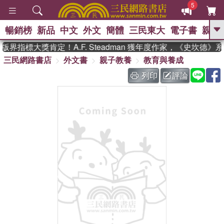
5
暢銷榜
新品
中文
外文
簡體
三民東大
電子書
親子
GO
界指標大獎肯定！A.F. Steadman 獲年度作家，《史坎德》
三民網路書店
外文書
親子教養
教育與養成
、
熱搜：
東野圭吾
高希均教授回憶錄
、
、
、
The Odyssey
父親節
如果歷
列印
評論
、
、
史是一群喵
暑期推薦
國際布克
、
、
獎 臺灣漫遊錄
方念華
台灣的李
、
、
登輝時代
數學女孩：黎曼猜想
偉大的迷走神經