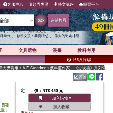
客服中心
領券專區
藝文講座
學習平台
進階搜尋
GO
、
、
、
sey
父親節
如果歷史是一群喵
暑期推薦
、
、
輝時代
數學女孩：黎曼猜想
偉大的迷走神經
子
文具選物
漫畫
教科考用
165反詐騙
.F. Steadman 獲年度作家，《史坎德》系列帶你踏上熱血奇
評論
定價
：NT$ 450 元
加入購物車
;
鄭群
加入收藏
兆康
;
庫存：3