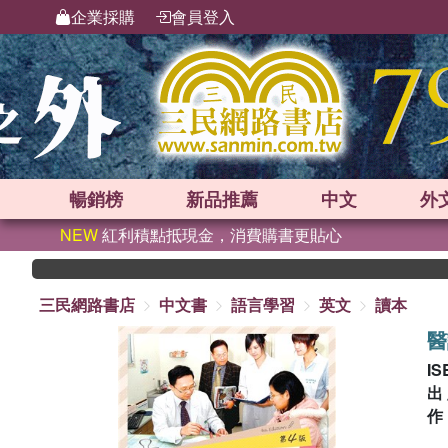
企業採購
會員登入
暢銷榜
新品
推薦
中文
外
NEW
紅利積點抵現金，消費購書更貼心
三民網路書店
中文書
語言學習
英文
讀本
醫
IS
出