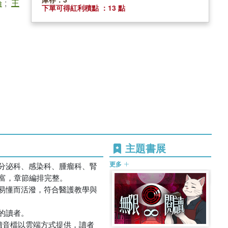
倫
;
王
下單可得紅利積點 ：13 點
主題書展
更多
分泌科、感染科、腫瘤科、腎
富，章節編排完整。
易懂而活潑，符合醫護教學與
的讀者。
朗讀音檔以雲端方式提供，讀者