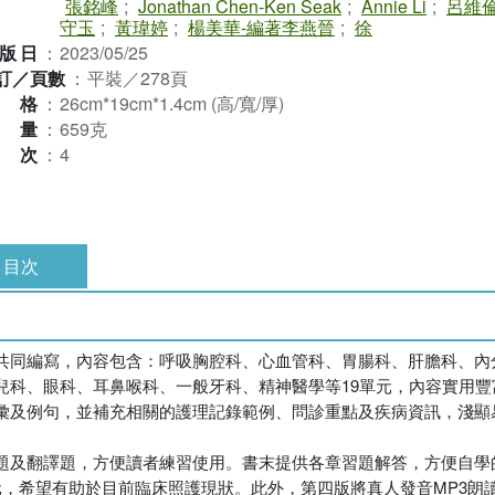
張銘峰
;
Jonathan Chen-Ken Seak
;
Annie Li
;
呂維
守玉
;
黃瑋婷
;
楊美華-編著李燕晉
;
徐
版日
：
2023/05/25
訂／頁數
：
平裝／278頁
規格
：
26cm*19cm*1.4cm (高/寬/厚)
重量
：
659克
版次
：
4
目次
共同編寫，內容包含：呼吸胸腔科、心血管科、胃腸科、肝膽科、內
兒科、眼科、耳鼻喉科、一般牙科、精神醫學等19單元，內容實用豐
彙及例句，並補充相關的護理記錄範例、問診重點及疾病資訊，淺顯
題及翻譯題，方便讀者練習使用。書末提供各章習題解答，方便自學
單元，希望有助於目前臨床照護現狀。此外，第四版將真人發音MP3