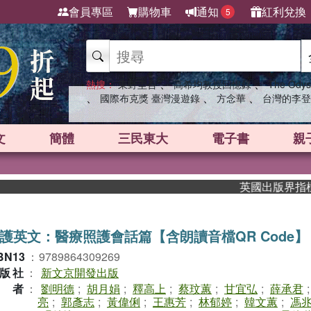
會員專區
購物車
通知
紅利兌換
5
、
、
熱搜：
東野圭吾
高希均教授回憶錄
The Odys
、
、
、
國際布克獎 臺灣漫遊錄
方念華
台灣的李登
文
簡體
三民東大
電子書
親
英國出版界指標大獎肯定！A
護英文：醫療照護會話篇【含朗讀音檔QR Code】
BN13
：
9789864309269
版社
：
新文京開發出版
作者
：
劉明德
;
胡月娟
;
釋高上
;
蔡玟蕙
;
甘宜弘
;
薛承君
亮
;
郭彥志
;
黃偉俐
;
王惠芳
;
林郁婷
;
韓文蕙
;
馮