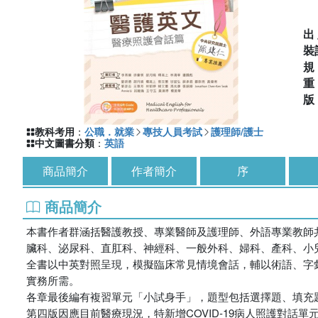
出
裝
教科考用
：
公職．就業
專技人員考試
護理師/護士
中文圖書分類
：
英語
商品簡介
作者簡介
序
商品簡介
本書作者群涵括醫護教授、專業醫師及護理師、外語專業教師
臟科、泌尿科、直肛科、神經科、一般外科、婦科、產科、小
全書以中英對照呈現，模擬臨床常見情境會話，輔以術語、字
實務所需。
各章最後編有複習單元「小試身手」，題型包括選擇題、填充
第四版因應目前醫療現況，特新增COVID-19病人照護對話