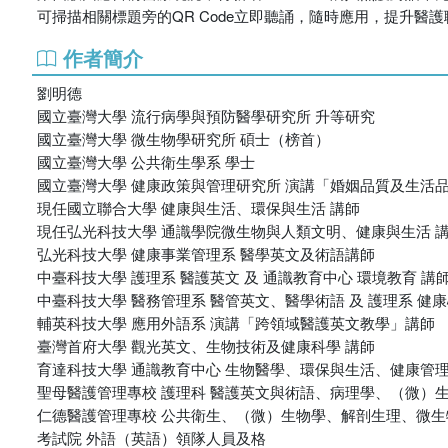
可掃描相關標題旁的QR Code立即聽誦，隨時應用，提升醫
作者簡介
劉明德
國立臺灣大學 流行病學與預防醫學研究所 升等研究
國立臺灣大學 微生物學研究所 碩士（榜首）
國立臺灣大學 公共衛生學系 學士
國立臺灣大學 健康政策與管理研究所 演講「婚姻品質及生活
現任國立聯合大學 健康與生活、環保與生活 講師
現任弘光科技大學 通識學院微生物與人類文明、健康與生活 
弘光科技大學 健康事業管理系 醫學英文及術語講師
中臺科技大學 護理系 醫護英文 及 通識教育中心 環境教育 講
中臺科技大學 醫務管理系 醫管英文、醫學術語 及 護理系 健康
輔英科技大學 應用外語系 演講「跨領域醫護英文教學」講師
臺灣首府大學 觀光英文、生物技術及健康科學 講師
育達科技大學 通識教育中心 生物醫學、環保與生活、健康管理
聖母醫護管理專校 護理科 醫護英文與術語、病理學、（微）生
仁德醫護管理專校 公共衛生、（微）生物學、解剖生理、微生物
考試院 外語（英語）領隊人員及格