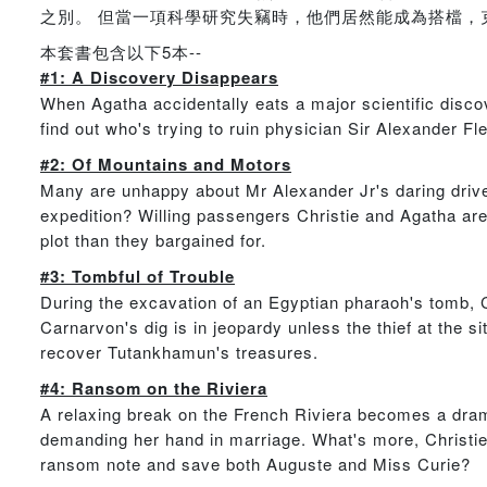
之別。 但當一項科學研究失竊時，他們居然能成為搭檔
本套書包含以下5本--
#1: A Discovery Disappears
When Agatha accidentally eats a major scientific discov
find out who's trying to ruin physician Sir Alexander Fl
#2: Of Mountains and Motors
Many are unhappy about Mr Alexander Jr's daring drive 
expedition? Willing passengers Christie and Agatha are
plot than they bargained for.
#3: Tombful of Trouble
During the excavation of an Egyptian pharaoh's tomb, C
Carnarvon's dig is in jeopardy unless the thief at the s
recover Tutankhamun's treasures.
#4: Ransom on the Riviera
A relaxing break on the French Riviera becomes a dram
demanding her hand in marriage. What's more, Christie
ransom note and save both Auguste and Miss Curie?