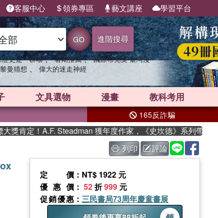
客服中心
領券專區
藝文講座
學習平台
進階搜尋
GO
、
、
果歷史是一群喵
暑期推薦
國際布克獎 臺灣漫
、
黎曼猜想
偉大的迷走神經
子
文具選物
漫畫
教科考用
165反詐騙
定！A.F. Steadman 獲年度作家，《史坎德》系列帶你踏上
列印
評論
Box
定價
：NT$ 1922 元
優惠價
：
52
折
999
元
促銷優惠
：
三民書局73周年慶童書展
領券後再享88折起
領