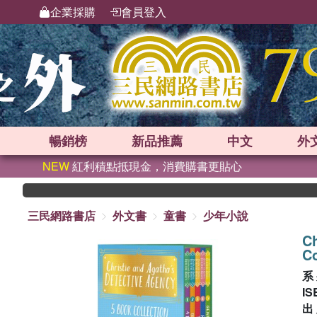
企業採購
會員登入
暢銷榜
新品
推薦
中文
外
NEW
紅利積點抵現金，消費購書更貼心
三民網路書店
外文書
童書
少年小說
Ch
C
系
IS
出