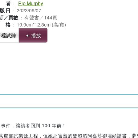
作者
：
Pip Murphy
版日
：
2023/09/07
訂／頁數
：
有聲書／144頁
規格
：
19.9cm*12.8cm (高/寬)
音檔試聽
播放
事件，讓讀者回到 100 年前！
在某處嘗試業餘工程，但她那害羞的雙胞胎阿嘉莎卻埋頭讀書，