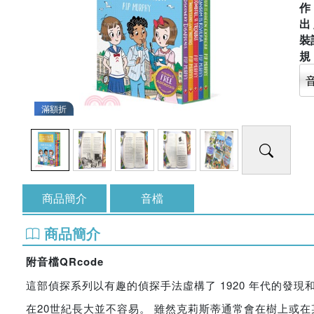
出
裝
滿額折
商品簡介
音檔
商品簡介
附音檔QRcode
這部偵探系列以有趣的偵探手法虛構了 1920 年代的發現和
在20世紀長大並不容易。 雖然克莉斯蒂通常會在樹上或