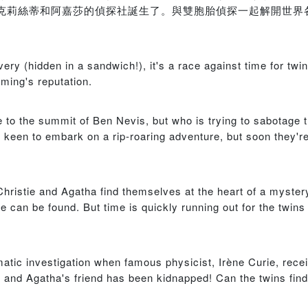
，克莉絲蒂和阿嘉莎的偵探社誕生了。與雙胞胎偵探一起解開世界
ery (hidden in a sandwich!), it's a race against time for twi
eming's reputation.
to the summit of Ben Nevis, but who is trying to sabotage t
 keen to embark on a rip-roaring adventure, but soon they're
hristie and Agatha find themselves at the heart of a myster
ite can be found. But time is quickly running out for the twin
atic investigation when famous physicist, Irène Curie, rec
 and Agatha's friend has been kidnapped! Can the twins find