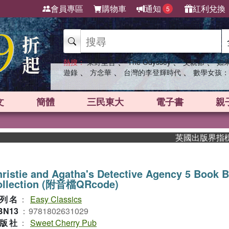
會員專區
購物車
通知
紅利兌換
5
、
、
、
熱搜：
東野圭吾
The Odyssey
父親節
如
、
、
、
遊錄
方念華
台灣的李登輝時代
數學女孩：
文
簡體
三民東大
電子書
親
英國出版界指標大獎肯
ristie and Agatha's Detective Agency 5 Book 
ollection (附音檔QRcode)
列名
：
Easy Classics
BN13
：
9781802631029
版社
：
Sweet Cherry Pub