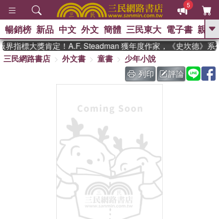
5
暢銷榜
新品
中文
外文
簡體
三民東大
電子書
親子
GO
界指標大獎肯定！A.F. Steadman 獲年度作家，《史坎德》
三民網路書店
外文書
童書
少年小說
、
、
熱搜：
東野圭吾
The Odyssey
、
、
父親節
如果歷史是一群喵
暑期
列印
評論
、
、
推薦
國際布克獎 臺灣漫遊錄
方
、
、
念華
台灣的李登輝時代
數學女
、
孩：黎曼猜想
偉大的迷走神經