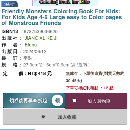
滿額折
Friendly Monsters Coloring Book For Kids:
For Kids Age 4-8 Large easy to Color pages
of Monstrous Friends
ISBN13
：
9787539036625
出版社
：
JIANG XL KE JI
作者
：
Elena
出版日
：
2024/06/12
裝訂
：
平裝
規格
：
27.9cm*21.6cm*0.6cm (高/寬/厚)
定價
：NT$ 418 元
無庫存，下單後進貨(到貨天數約
30-45天)
下單可得紅利積點 ：12 點
領券後再享88折起
領
加入購物車
加入收藏