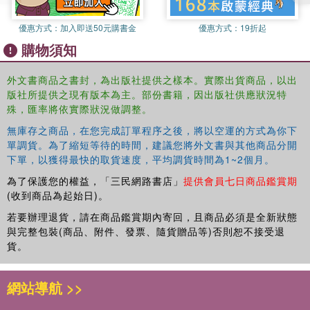
- Explore mysterious landscapes! Wander through eerie
forests, explore enchanted caves, and conquer majestic
優惠方式：
加入即送50元購書金
優惠方式：
19折起
castles-all while encountering a plethora of captivating
購物須知
monsters along the way!
- Hours of entertainment! With over 50 intricate
外文書商品之書封，為出版社提供之樣本。實際出貨商品，以出
illustrations to color, this coloring book guarantees
版社所提供之現有版本為主。部份書籍，因出版社供應狀況特
endless hours of fun and creativity for monster
殊，匯率將依實際狀況做調整。
enthusiasts of all ages!
無庫存之商品，在您完成訂單程序之後，將以空運的方式為你下
- Bring these monsters to life! Let your artistic talents
單調貨。為了縮短等待的時間，建議您將外文書與其他商品分開
shine as you fill each page with color, turning these
下單，以獲得最快的取貨速度，平均調貨時間為1~2個月。
monstrous sketches into vibrant masterpieces!
為了保護您的權益，「三民網路書店」
提供會員七日商品鑑賞期
(收到商品為起始日)。
若要辦理退貨，請在商品鑑賞期內寄回，且商品必須是全新狀態
與完整包裝(商品、附件、發票、隨貨贈品等)否則恕不接受退
貨。
網站導航 >>