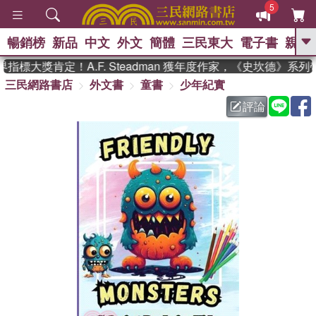
5
暢銷榜
新品
中文
外文
簡體
三民東大
電子書
親子
GO
標大獎肯定！A.F. Steadman 獲年度作家，《史坎德》系列
三民網路書店
外文書
童書
少年紀實
、
熱搜：
東野圭吾
高希均教授回憶錄
、
、
、
The Odyssey
父親節
如果歷
評論
、
、
史是一群喵
暑期推薦
國際布克
、
、
獎 臺灣漫遊錄
方念華
台灣的李
、
、
登輝時代
數學女孩：黎曼猜想
偉大的迷走神經