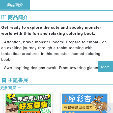
商品簡介
商品簡介
Get ready to explore the cute and spooky monster
world with this fun and relaxing coloring book.
- Attention, brave monster lovers! Prepare to embark on
an exciting journey through a realm teeming with
fantastical creatures in this monster-themed coloring
book!
More
- Awe-inspiring designs await! From towering giants to
mischievous imps, each page is bursting with unique
主題書展
monsters eager to be brought to life with your colorful
imagination!
更多書展
- Unleash your creativity! Dive into a world where the only
limit is your imagination. Add vibrant hues, daring
patterns, and dazzling details to these monstrous marvels!