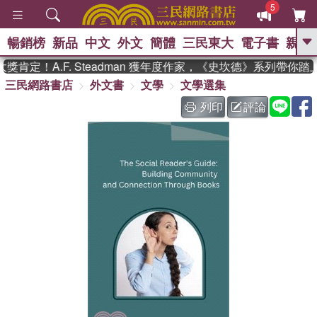
5
暢銷榜
新品
中文
外文
簡體
三民東大
電子書
親子
GO
肯定！A.F. Steadman 獲年度作家，《史坎德》系列帶你踏
三民網路書店
外文書
文學
文學選集
、
、
熱搜：
東野圭吾
The Odyssey
、
、
父親節
如果歷史是一群喵
暑期
列印
評論
、
、
推薦
國際布克獎 臺灣漫遊錄
方
、
、
念華
台灣的李登輝時代
數學女
、
孩：黎曼猜想
偉大的迷走神經