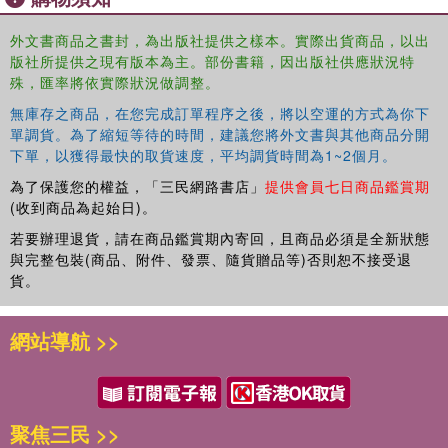
you never knew existed by connecting with a passionate
community
外文書商品之書封，為出版社提供之樣本。實際出貨商品，以出
版社所提供之現有版本為主。部份書籍，因出版社供應狀況特
殊，匯率將依實際狀況做調整。
無庫存之商品，在您完成訂單程序之後，將以空運的方式為你下
單調貨。為了縮短等待的時間，建議您將外文書與其他商品分開
下單，以獲得最快的取貨速度，平均調貨時間為1~2個月。
為了保護您的權益，「三民網路書店」
提供會員七日商品鑑賞期
(收到商品為起始日)。
若要辦理退貨，請在商品鑑賞期內寄回，且商品必須是全新狀態
與完整包裝(商品、附件、發票、隨貨贈品等)否則恕不接受退
貨。
網站導航 >>
聚焦三民 >>