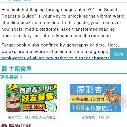
Feel isolated flipping through pages alone? "The Social
Reader's Guide" is your key to unlocking the vibrant world
of online book communities. In this guide, you'll discover
how social media platforms have transformed reading
from a solitary act into a dynamic social experience.
Forget book clubs confined by geography or time. Here,
we explore a universe of online forums and groups where
More
bookworms of all stripes gather to dissect characters,
analyze plot twists, and celebrate their shared love of
主題書展
literature. Whether you're a seasoned reader seeking
更多書展
fresh perspectives or a newbie just discovering the magic
of books, this guide equips you to navigate the exciting
realm of social reading.
"The Social Reader's Guide" empowers you to:
Spark new interpretations through lively online
discussions.Broaden your horizons by encountering diverse
優惠方式：
加入即送50元購書金
優惠方式：
19折起
viewpoints on your favorite stories.Ignite a passion for reading
購物須知