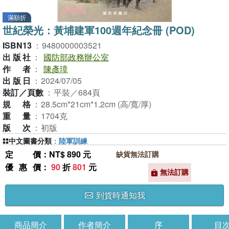
滿額折
世紀榮光：黃埔建軍100週年紀念冊 (POD)
ISBN13
：
9480000003521
出版社
：
國防部政務辦公室
作者
：
陳彥璋
出版日
：
2024/07/05
裝訂／頁數
：
平裝／684頁
規格
：
28.5cm*21cm*1.2cm (高/寬/厚)
重量
：
1704克
版次
：
初版
中文圖書分類
：
陸軍訓練
定價
：NT$ 890 元
缺貨無法訂購
優惠價
：
90
折
801
元
無法訂購
到貨時通知我
商品簡介
作者簡介
序
目