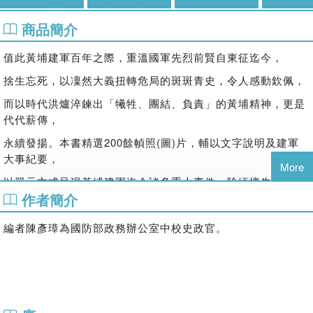
商品簡介
值此黃埔建軍百年之際，重溫國軍先烈前賢自東征迄今，
捨生忘死，以凜然大義扭轉危局的斑斑青史，令人感動欽佩，
而以時代洪爐淬鍊出「犧牲、團結、負責」的黃埔精神，更是
代代薪傳，
永續發揚。本書精選200餘幀照(圖)片，輔以文字說明及建軍
大事紀要，
More
以單元方式呈現黃埔建軍迄今諸多重大事件，除緬懷先賢先烈
作者簡介
為民前鋒的犧牲奉獻，
亦鼓勵國軍袍澤應秉承前輩職志，永續守護民主自由價值，傳
編者陳彥璋為國防部政務辦公室中校史政官。
承黃埔軍魂榮光。