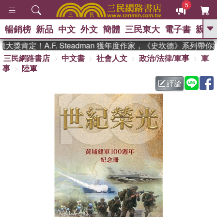
5
暢銷榜
新品
中文
外文
簡體
三民東大
電子書
親子
GO
獎肯定！A.F. Steadman 獲年度作家，《史坎德》系列帶你
三民網路書店
中文書
社會人文
政治/法律/軍事
軍
、
熱搜：
東野圭吾
高希均教授回憶錄
事
陸軍
、
、
、
The Odyssey
父親節
如果歷
、
、
史是一群喵
暑期推薦
國際布克
評論
、
、
獎 臺灣漫遊錄
方念華
台灣的李
、
、
登輝時代
數學女孩：黎曼猜想
偉大的迷走神經