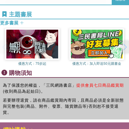
戰備演訓
主題書展
軍事交流
更多書展
災害防救
全民國防
武器裝備
優惠方式：
75折起
優惠方式：
加入即送50元購書金
購物須知
展望未來
為了保護您的權益，「三民網路書店」
提供會員七日商品鑑賞期
大事紀要
(收到商品為起始日)。
若要辦理退貨，請在商品鑑賞期內寄回，且商品必須是全新狀態
與完整包裝(商品、附件、發票、隨貨贈品等)否則恕不接受退
貨。