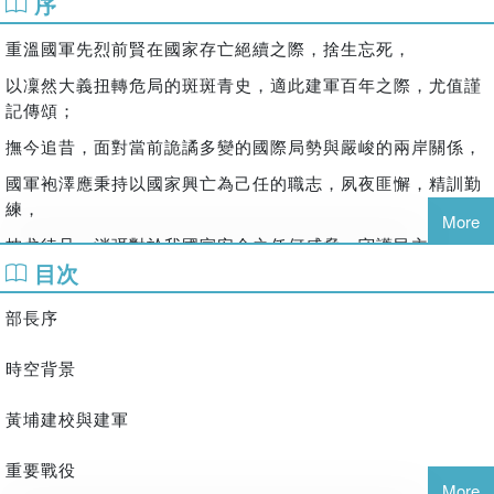
序
重溫國軍先烈前賢在國家存亡絕續之際，捨生忘死，
以凜然大義扭轉危局的斑斑青史，適此建軍百年之際，尤值謹
記傳頌；
撫今追昔，面對當前詭譎多變的國際局勢與嚴峻的兩岸關係，
國軍袍澤應秉持以國家興亡為己任的職志，夙夜匪懈，精訓勤
練，
More
枕戈待旦，消弭對於我國家安全之任何威脅，守護民主自由價
目次
值，
確保中華民國生存發展，人民安居樂業，以不負英烈之犧牲奉
部長序
獻，
永續傳承黃埔軍魂榮光
時空背景
黃埔建校與建軍
重要戰役
More