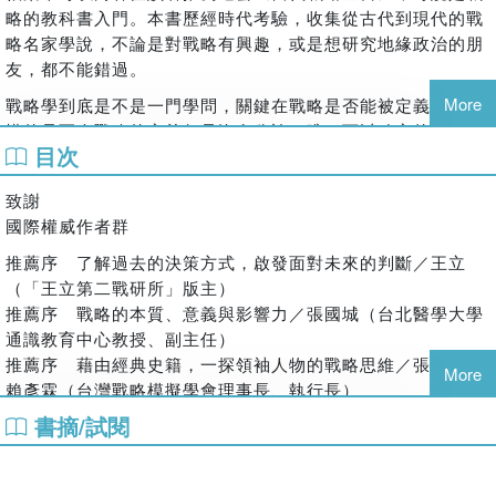
及《拉丁美洲的冷戰》（Latin America’s Cold War），同時
佛里德曼（Lawrence Freedman）、《大戰略》（On Grand
略的教科書入門。本書歷經時代考驗，收集從古代到現代的戰
也是《彭博觀點》（Bloomberg Opinion）的專欄作家，並曾
Strategy）作者約翰．路易斯．蓋迪斯（John Lewis
略名家學說，不論是對戰略有興趣，或是想研究地緣政治的朋
擔任國防部長戰略規劃特別助理，以及美國國防戰略委員會的
Gaddis）、牛津大學國際歷史名譽教授瑪格麗特．麥克米蘭
友，都不能錯過。
主要撰稿人。
（Margaret MacMillan），以及「美國企業研究所」
More
戰略學到底是不是一門學問，關鍵在戰略是否能被定義，很可
相關著作：《當代戰略全書3．全球戰爭時代的戰略：一戰和
（American Enterprise Institute）外交及防衛政策研究主任
惜的是至今戰略的定義仍是沒有公論，唯一可以確定的，是定
二戰時期的戰略，如何形塑之後的國際政治》《當代戰略全書
柯瑞．謝克（Kori Schake）等人。
目次
義不停地被擴張。因為戰略一詞的使用是在近代，若我們從戰
4．兩極霸權時代的戰略：冷戰時期美、蘇以及其他國家，如
《當代戰略全書》（系列）從歷史上最富有影響力的戰略家身
略思想史追溯源頭，會發現戰略的本意很接近「謀略」，是一
何融合戰略、競爭與外交》
致謝
上吸取重要教訓，從修昔底德、孫子到克勞塞維茲，從拿破
種為了追求目標而制定的手段，也可以說是思想方法。
國際權威作者群
譯者作者簡介
崙、邱吉爾、毛澤東、馬歇爾到習近平。重新檢視從古至今的
會被納入西方戰略思想研究內容者，多是其思想方法被推崇，
軍事與政治戰略的發展，以及其對現代世界的形塑所扮演的關
推薦序 了解過去的決策方式，啟發面對未來的判斷／王立
辛亞蓓
而不是手段本身。也就是戰略的本質，更接近於方法論，每個
鍵角色。
（「王立第二戰研所」版主）
時代的大戰略家不外乎兩種，一種是結合當代社會發展、技術
外貿協會國際企業經營班英語組結業；英國杜倫大學英語教學
推薦序 戰略的本質、意義與影響力／張國城（台北醫學大學
▌【當代戰略全書1】戰略的原點
層次、政治制度諸多不同要素，完善了一套軍事理論，使其可
碩士肄業；東吳大學英文學系學士畢業。專職寫手、譯者和審
通識教育中心教授、副主任）
以應用到軍隊；另一種則是在軍事思想停滯的年代，找出突破
稿師。合著《英語搭配詞隨身祕笈》。譯有《明日飆股》、
當「戰略」初次於1771年成為日常用語時，傳達的是崇尚計策
推薦序 藉由經典史籍，一探領袖人物的戰略思維／張榮豐、
點並予以擴大。
More
《職場上做人很累，不會做人更累》。
和謀略的用兵術觀點，目的是避免正面交鋒。這種觀點在十九
賴彥霖（台灣戰略模擬學會理事長、執行長）
世紀逐漸擴展，到了二十世紀期間，焦點轉向了軍事手段與政
這也是讀者在閱讀本書時會產生的疑惑，更是多數人對戰略的
推薦序 以全面的視野，理解戰爭、戰略及其深層原因／蘇紫
書摘/試閱
治目標的相互作用，著重於如何經由各種手段實現目標的議
困惑。談到戰略（Strategy），中文的「戰」字給人連結到軍
雲（國防安全研究院國防戰略與資源研究所所長）
題。
隊上，強烈的暴力氣息，但原意其實偏向策略。故可說國家政
前言 無可取代的一門藝術：現代戰略的三代制定者
策本身就是一種戰略，為了追求國家目標制定的手段也是戰
戰術很容易被歸類為準則，戰略則不一樣，因為戰略取決於許