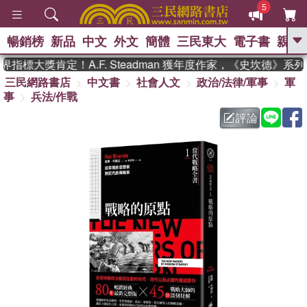
5
暢銷榜
新品
中文
外文
簡體
三民東大
電子書
親子
GO
標大獎肯定！A.F. Steadman 獲年度作家，《史坎德》系列
三民網路書店
中文書
社會人文
政治/法律/軍事
軍
、
熱搜：
東野圭吾
高希均教授回憶錄
事
兵法/作戰
、
、
、
The Odyssey
父親節
如果歷
、
、
史是一群喵
暑期推薦
國際布克
評論
、
、
獎 臺灣漫遊錄
方念華
台灣的李
、
、
登輝時代
數學女孩：黎曼猜想
偉大的迷走神經