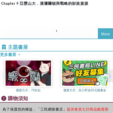
——約翰霍普金斯大學特聘教授／霍爾．布蘭茲
略。
亞歷山大．漢彌爾頓與戰略的財政資源
Chapter 9
多情形（物理、政治以及道德），而這些情況大不相同。控制
Chapter 1 戰略：觀點層面的歷史
和利用國家或多國結盟的資源，包括兵力。目標是維護重大利
回到戰略本質是思想上，那麼用兵手段、軍隊編制、政治改
——倫敦國王學院戰爭研究系名譽教授／勞倫斯．佛里德曼
益，並確保不受到堤人的威脅，無論是實際、潛在或推測的威
革，其實都可以算進戰略中。而要了解戰略，從這就可發覺需
脅。
要接觸的範圍太廣了，於是了解戰略史、地緣政治史、重要決
Chapter 2 修昔底德、波利比烏斯以及古代世界的遺緒
策者如何判斷，統統變成戰略教科書的一部分。於是戰略研究
——《華爾街日報》國際觀專欄作家／沃爾特．羅素．米德
大戰略的關鍵在於政策。換句話說，國家領導人要有能力匯集
I
More
的第一步是歷史，第二步則是了解當代環境，從中抽絲剝繭，
所有的要素，包括軍事和非軍事，才能保護和增強國家的長期
Chapter 3 孫武與永恆的戰略邏輯
追尋決策者為何在當下的環境中，做出正確或錯誤的決策。而
最大利益（戰爭時期與和平時期）。
——戰略與預算評估中心資深研究員／吉原恆淑
主題書展
為了還原情境，現代戰略學已經納入人類學、民族學、心理
從有組織的戰爭出現以來，重要的支柱一直都是「源源不盡的
▌國際權威作者群（第一冊）
學、行政學諸多領域，不停地更新過往的論點。
Chapter 4 馬基維利與現代戰略的出現
更多書展
金錢」。能夠調動龐大的資本，一直都是發動成功戰爭的最重
——喬治城大學政府學教授／馬修．克羅尼格
勞倫斯．佛里德曼（Lawrence Freedman）是倫敦國王學院
無論戰略研究變得多複雜，起步都是戰略思想史，從古代到現
要因素。從馬拉松戰役（
）算起的兩千五百
Battle of Marathon
的戰爭研究系名譽教授。他在1997年擔任過福克蘭戰爭的官方
代，唯有了解過去的決策方式，才能啟發我們面對未來的判
Chapter 5 難以理解的意義與克勞塞維茲的重要性
年以來，統治者不斷在尋找新的資本來源，以及獲得資本的更
歷史學家，也擔任過英國和2003年伊拉克戰爭的官方調查成
斷。而不同時代的戰略思想史，看似沒有重複之處，實則處處
——聖安德魯斯大學國際關係系教授／休．斯特拉坎
佳辦法，而這些資本經常用於發動戰爭。但只有在現代，政府
員。他寫過許多關於國際歷史、戰略理論以及核武議題的文
相合，我們不是在找尋模板套用到現代上，戰略研究是希望從
才開始瞭解並運用債務融資的力量，為軍事抱負提供資金。在
Chapter 6 約米尼、現代戰爭以及戰略：勝利的本質
章。
過往，確認做計劃的方向，是否合乎古今中外的原則。
這個過程中，他們證明了查爾斯．蒂利（
）觀察到
Charles Tilly
——美國陸軍戰爭學院教授／安圖里奧．約瑟夫．埃切瓦里亞
優惠方式：
75折起
優惠方式：
加入即送50元購書金
沃爾特．羅素．米德（Walter Russell Mead）在哈德遜研究
的「戰爭創造了國家，而國家創造了戰爭」在基本上是正確
有人會覺得遺憾，本書除了孫子兵法外，沒有收錄任何的中國
Chapter 7 阿爾弗雷德．賽耶．馬漢與海權戰略
所擔任戰略與治國之才的拉文爾．庫里三世（Ravenel B.
的。由於發動現代戰爭需要可觀的金錢，需要統治者建立有效
購物須知
古代戰略史。這其實沒有影響，戰略至今仍然無法明確定義，
——美國陸軍戰爭學院教授／約翰．毛雷爾
Curry III）傑出研究員。他是《華爾街日報》的國際觀專欄作
的中央行政機構，才能順利募集資金，然後有效率地管理使用
恰好證明大道歸一，東西方戰略思想，最終追求的都沒有差
家，也在紐約巴德學院的外交與人文學系擔任詹姆斯．克拉
方式。因此，戰爭一直都是每個現代國家很關心的問題。戰爭
Chapter 8 康德、潘恩以及自由轉型戰略
別。
為了保護您的權益，「三民網路書店」
提供會員七日商品鑑賞期