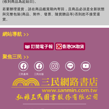
克．蔡斯教授（James Clarke Chace Professor）。
就像提高國家行政能力的催化劑，然後利用這些能力來籌集前
——北卡羅來納大學教堂山分校歷史系副教授／麥可．科蒂．
(收到商品為起始日)。
《當代戰略全書》，收錄各家學者對古今戰略思想、重要決策
所未有的可觀收入。
摩根
吉原恆淑（Toshi Yoshihara）是戰略與預算評估中心的資深
若要辦理退貨，請在商品鑑賞期內寄回，且商品必須是全新狀態
的詮釋，對於初窺戰略一道者有極佳幫助。你不見得能認同詮
與完整包裝(商品、附件、發票、隨貨贈品等)否則恕不接受退
研究員。他曾經在美國海軍戰爭學院擔任亞太研究系的約翰．
Chapter 9 亞歷山大．漢彌爾頓與戰略的財政資源
釋者的意見，但透過專家的解讀，對已有一定程度者更能有所
貨。
伯倫教授（John A. van Beuren Chair），合著有《太平洋的
——海軍陸戰隊戰爭學院戰略研究系教授／詹姆士．萊西
啟發。
幾個世紀以來，各國籌集戰爭資金的能力提升了，甚至超越工
紅星：中國崛起與美國海事戰略的挑戰》（Red Star over the
Chapter 10 戰略的經濟基礎：包括亞當‧斯密、漢彌爾頓以
業革命所帶來的可觀財富。當世界陷入二十世紀的兩場災難性
Pacific: China's Rise and the Challenge to U.S. Maritime
網站導航 >>
及李斯特
大戰時，金錢幾乎不是主要交戰國的關切問題，因為早在沒有
推薦序》戰略的本質、意義與影響力
Strategy）。
——波士頓學院政治學和國際研究教授／喬納森．科什納、滑
足夠的資金可以支付之前，生產力和人力就已經耗盡。只有在
張國城／台北醫學大學通識教育中心教授、副主任
馬修．克羅尼格（Matthew Kroenig）是喬治城大學的政府學
鐵盧大學政治學系教授／艾瑞克．赫萊納
國家耗盡生產基地，而且不得不從其他的國家購買彈藥時，財
《當代戰略全書》系列（原文書名為The New Makers of
教授，也是大西洋理事會的斯考克羅夫特戰略方案
務才是軍事戰略的重要決定因素。實施大規模資金轉移的制
註釋
Modern Strategy: From the Ancient World to the Digital
聚焦三民 >>
（Scowcroft Strategy Initiative）負責人。他精通義大利語，
度，對國家的大戰略和軍事戰略而言都很重要，最早可追溯到
Age），集結了當代西方戰略、軍事學者的一時之選，合計四
並且從2013年開始在義大利的佛羅倫斯指導關於馬基維利的年
荷蘭和英國的金融革命，首次於美國實施則要歸功於漢彌爾頓
十五位的重要著作，2023年5月於美國出版。這類大部頭的書
度課程。他的最新著作是《強國競爭的回歸》（The Return of
的遠見和決心，其留給國家的是建立金融、工業和軍事力量的
（原文書高達一千二百頁），雖然是研究戰略、軍事及安全者
Great Power Rivalry）。
基礎。
三民書局
三民出版
的寶書，畢竟和一般讀者的閱讀習慣有些差異。因此商周出版
休．斯特拉坎（Hew Strachan）在聖安德魯斯大學擔任國際
將繁中版拆為五冊，將原文書中的五篇各自獨立成冊，對於這
關係系的沃德洛教授（Wardlaw Professor），也在牛津大學
種普及知識的作為，筆者要表達最大的敬意。
漢彌爾頓是來自加勒比海地區的孤兒和新移民。他很早就被視
的萬靈學院擔任名譽研究員。他曾經在2002年至2015年擔任
「戰略」這個詞，經常為人所聞，但究竟什麼是「戰略」，根
為擁有聰明才智，並吸引到當地許多商人願意支付他前往紐約
戰爭史的奇希切爾教授（Chichele Professor）。他的著作包
據書中所述，是指一種操縱和利用某個國家資源（或幾個國家
的費用，以便他繼續求學，同時象徵著他們的貿易利益。漢彌
括《第一次世界大戰》（The First World War）、《克勞塞維
組成的聯盟）的技巧，包括軍隊，以確保重要的利益能有效地
爾頓曾就讀國王學院（
）時，為了組建炮台而中
King’s College
茲的戰爭論》（Clausewitz’s On War）、《戰爭的方向》