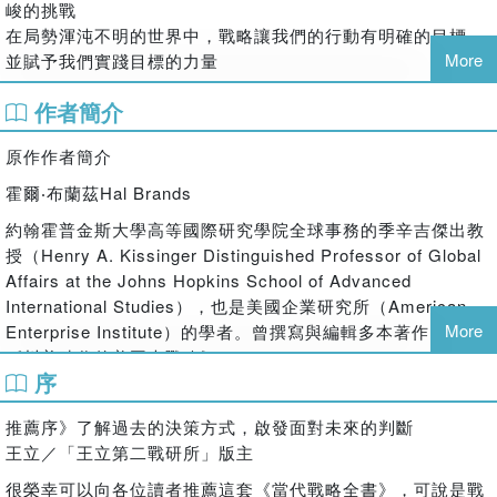
峻的挑戰
在局勢渾沌不明的世界中，戰略讓我們的行動有明確的目標
More
並賦予我們實踐目標的力量
★綜覽由古至今各大戰略理論與戰役精髓★
作者簡介
★深入理解軍事、政治戰略與現代世界的形塑★
原作作者簡介
《當代戰略全書》（系列）是關於戰略的新世代權威著作，集
結數世紀以來塑造戰爭和治國方略理論與實踐的關鍵人物。本
霍爾‧布蘭茲Hal Brands
系列共五冊，收錄了世界一流學者的全新研究，提供從古代到
約翰霍普金斯大學高等國際研究學院全球事務的季辛吉傑出教
今日的戰略思想的全球視角，並審視經典和當今的主要戰略議
授（Henry A. Kissinger Distinguished Professor of Global
題，同時對冷戰和後九一一世代的戰略思想給予更多關注。
Affairs at the Johns Hopkins School of Advanced
本書於1943年發行第一版，當時正處於歷史上最糟糕的戰爭時
International Studies），也是美國企業研究所（American
期。第二版則於1986年發行，係因二戰後美國成為超級大國，
More
Enterprise Institute）的學者。曾撰寫與編輯多本著作，包括
且核武發展引起了深思問題：戰爭用途以及武力與外交之間的
《川普時代的美國大戰略》（American Grand Strategy in
關係，因此新一代的學者紛紛研究並修訂了這門學科所仰賴的
序
the Age of Trump）、《創造單極時刻》（Making the
歷史知識體系。在全球地緣政治的重要性日益增加的此刻，對
Unipolar Moment: U.S. Foreign Policy and the Rise of the
戰略及其歷史研究的重要性達到新高，故推出本書第三版。
推薦序》了解過去的決策方式，啟發面對未來的判斷
Post-Cold War Order）、《大戰略有什麼好處？》（What
王立／「王立第二戰研所」版主
Good is Grand Strategy? Power and Purpose in American
《當代戰略全書》（系列）由知名歷史與戰略研究者們撰稿，
Statecraft from Harry S. Truman to George W. Bush），以
包括：《戰略大歷史》（Strategy: A History）作者勞倫斯．
很榮幸可以向各位讀者推薦這套《當代戰略全書》，可說是戰