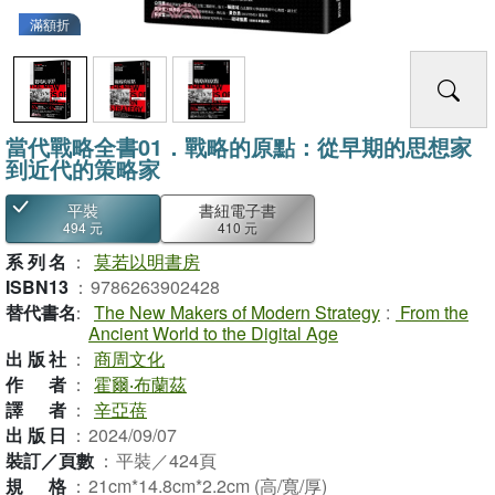
滿額折
當代戰略全書01．戰略的原點：從早期的思想家
到近代的策略家
平裝
書紐電子書
494 元
410 元
系列名
：
莫若以明書房
ISBN13
：
9786263902428
替代書名
：
The New Makers of Modern Strategy
:
From the
Ancient World to the Digital Age
出版社
：
商周文化
作者
：
霍爾‧布蘭茲
譯者
：
辛亞蓓
出版日
：
2024/09/07
裝訂／頁數
：
平裝／424頁
規格
：
21cm*14.8cm*2.2cm (高/寬/厚)