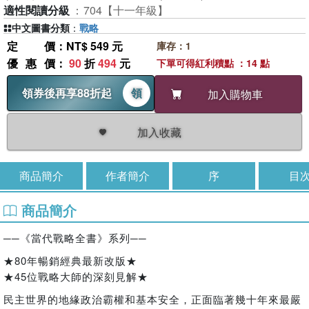
適性閱讀分級
：
704【十一年級】
中文圖書分類
：
戰略
定價
：NT$ 549 元
庫存：1
優惠價
：
90
折
494
元
下單可得紅利積點 ：14 點
領券後再享88折起
領
加入購物車
加入收藏
商品簡介
作者簡介
序
目
商品簡介
──《當代戰略全書》系列──
★80年暢銷經典最新改版★
★45位戰略大師的深刻見解★
民主世界的地緣政治霸權和基本安全，正面臨著幾十年來最嚴