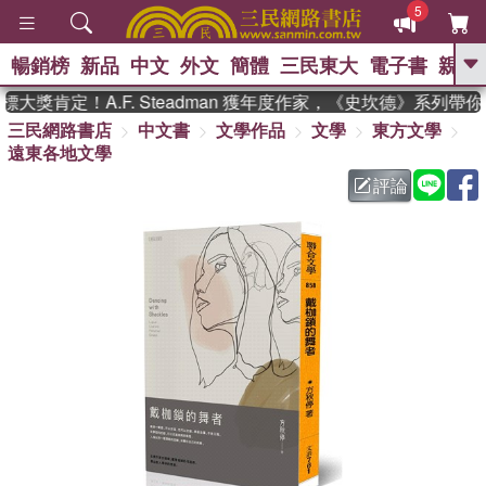
5
暢銷榜
新品
中文
外文
簡體
三民東大
電子書
親子
GO
獎肯定！A.F. Steadman 獲年度作家，《史坎德》系列帶你
三民網路書店
中文書
文學作品
文學
東方文學
、
熱搜：
東野圭吾
高希均教授回憶錄
遠東各地文學
、
、
、
The Odyssey
父親節
如果歷
、
、
史是一群喵
暑期推薦
國際布克
評論
、
、
獎 臺灣漫遊錄
方念華
台灣的李
、
、
登輝時代
數學女孩：黎曼猜想
偉大的迷走神經