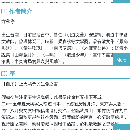
不定的魔術師，在作者的身體裡變幻出千奇百怪的症狀：胸悶、脹
作者簡介
氣、頭暈……不僅生理飽受折磨，心靈也深陷孤獨與脆弱。面對突
如其來的疾病，她與伴侶的感情更受到嚴峻考驗。
方秋停
本書記錄了她與病魔抗爭的點點滴滴，使我們得以透過她的視角，
出生台南，目前定居台中。曾任《明道文藝》總編輯、明道中學國
看見疾病陰影下的掙扎與成長，如同蛹的掙脫，病重時晦黯，情況
文教師。曾獲林榮三、時報、梁實秋等文學獎。著有散文集《原鄉
好轉時又試著舉翅，拍動生命的熱情與風采。擁抱殘缺何其不易，
步道》、《童年玫瑰》、《兩代廚房》、《木麻黃公路》；短篇小
從自負、自憐到自我疼惜，學會接納人生的不完美，縱使身披重重
說集《山海歲月》、《耳鳴》、《港邊少年》；臺中學叢書《書店
枷鎖，也依然舞動優雅。
More
滄桑：中央書局的興衰與風華》。
序
專文推薦
【自序】上天賜予的生命之書
「從此紀實作品讀者可具體了解紅斑性狼瘡的發病及治療狀況；體
假如今生注定要生這場病，此書便於命運安排下完成。
會罹病者的感受及其如何接受、超脫的心理過程；更可思索家中若
二○一五年夏天與家人暢遊日本，行跡遍及輕井澤、東京與大阪；
有人生病，陪病者與病患間的互動調整。」
同年八月與文友飛抵福建進行交流，登臨武夷山、乘竹筏徜徉九曲
──廖輝英（小說家）
溪綠波；深秋更飛往銀杏黃豔、紅葉繽紛的南京，心情數度飛起，
視野隨之開闊。孰料潛藏病因暗中活躍，於我最激越之際發作。
「受慢性病侵襲的人，常是憂鬱纏身、身心俱疲，甚至於還會遭遇