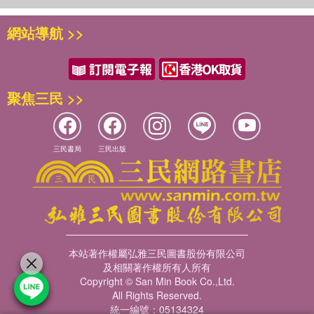
檸檬擰出汁來。
初始不想告訴H那奇幻夜晚發生了什麼事，事實上連我自己都搞不
第四章 如影隨形的關照──陪病者的天空
網站導航 >>
清楚。他或許會怪我不該自己開車到鬧區，是啊！H明明說要載我
長工的考驗
去的，我偏想要自己完成這看似簡單的任務，未料竟然發生這樣的
老大與老么的絕妙組合
事！現在想起來有些後悔，而事情既已發生只能面對。唉！上天也
醫院即景
許正跟我開個玩笑，我考慮要如何告訴H。
另類陪病者
聚焦三民 >>
關節如被繩纏結，一個個緊勒著！
晚間散步時故作輕鬆對H說道：「我的大拇根好痛！」
第五章 闃黑舞台上的一線亮光
「怎會這樣？妳有跌倒嗎？」
高空注射房紀實
「沒啊！」我意圖隱匿險出車禍的事！
三民書局
三民出版
「怎麼了？多久了？……」
第六章 每個人都是主角──病友群像
紅磚道繼續往前，路旁樹蔭迷離相連，心知一開口便得就醫，此後
蝶友翩翩
便是一連串的掛號、診療、檢驗、服藥、等候宣判……，生活將轉
真實的人生看板
至抗病模式！
來自受難幽谷的回應
＊
第七章 持續舞動精彩人生
吞服消炎及肌肉鬆弛劑做復健，一個痛點拉出一條線，感覺電流穿
醫院遊樂園
本站著作權屬弘雅三民圖書股份有限公司
透皮層，試圖制伏桀驁不馴的痛源；或者聽從物理治療師指示，拿
及相關著作權所有人所有
不確定中的篤定
著超音波磁頭摩挲患部，輕緩塗抹，催眠誘導或與匿藏皮下的怪獸
Copyright © San Min Book Co.,Ltd.
理解壓力
協商……，耐性等候，天天期待轉機卻不見成效，只好任由針頭刺
All Rights Reserved.
厄運與幸運
統一編號：05134324
入，相信特效藥的威力，無奈一陣腫脹後，痛仍然存在，手腕、膝