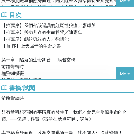
與一場驚險車禍擦身而過，隔天醒來大拇指僵硬並漸蔓延至其他部
許多有形無形的壓力，唯有能夠調整心態，學習與病共處，並能壯
More
位，手臂難以伸直舉高，膝蓋疼痛渾身如被綑綁。於是至骨科進行
大意志力，才能像她一樣，化苦為甜，化病為喜。」
目次
復健，幾經熱敷、電療、超音波治療未見成效！服藥、打針，祈求
──陳憲仁（作家、學者、明道文藝創社社長）
神明庇佑更盼惡靈鬆手讓時間解決一切，而病況越演越烈並未緩
【推薦序】我們都該認識的紅斑性狼瘡╱廖輝英
解，只得繼續求醫。之後轉往免疫風濕科接受一連串檢查，檢驗報
「本書帶有生命書寫的色彩，已經超越了文學本身的意義；尤其可
【推薦序】與病共存的生命哲學╱陳憲仁
告出來，確定罹患紅斑性狼瘡！
貴的是本書也成為醫病關係上的一種參考依據。我想，很少有病人
【推薦序】獻給勇敢的人╱徐國能
重症之名帶來震撼，未具心理準備即須接受治療，希樂葆、必賴克
能夠以文字那麼精準地表現自己的諸多症狀，包括心理及生理這兩
【自 序】上天賜予的生命之書
廔膜衣錠及人人聞之色變的樂爾爽錠（即類固醇）服進體內，忙著
種層面……」
撲滅燎原之火亦擔心災後景況，身體淪為戰場，病毒、解藥激烈攻
──徐國能（作家、臺灣師範大學中文系教授）
第一章 陷落的生命舞台──病發當時
防。
前路彎轉時
確診後被迫成為醫院常客，血、尿檢查成為診斷依據，往昔最不願
翩飛蝴蝶斑
More
涉及的責罰成為日常，生活幡然改變。
親愛的，我不能呼吸了！
紅斑性狼瘡如魔術師般引發千奇百怪症狀，胸悶、脹氣、頭
書摘/試閱
牢籠
暈……，生理混亂，渾身不適。免疫風濕科之外，接連也掛了婦
窺探腸道祕境
科、腸胃、心臟科門診，多次被送急診、甚至看了精神科，於醫生
前路彎轉時
二十四小時心電圖及藥物負荷超音波
建議下服用抗憂鬱藥。從初始的慌亂至後來接受一連串治療，許多
時間滯留診間，於發炎指數及服藥劑量天平間擺盪。期間除體驗自
只有當料想不到的事情真的發生了，我們才會完全明瞭生命的奇
第二章 與狼共舞──千奇百怪的病況
身疾病，亦目睹各種醫病現象，對人生有諸多感觸。
蹟。──保羅．科賀《我坐在琵卓河畔，哭泣》
類固醇串連起來的日子
前路遭遇大崩塌，不知將陷落至何地步。天崩地裂後，地球依然轉
氣候變遷與風濕關節疼痛
動，我不再是原來的我卻依然是我，與旁人關係仍要維持。痠疼長
與車禍擦身而過，以為幸運逃過一劫，殊不知人生從此彎轉！