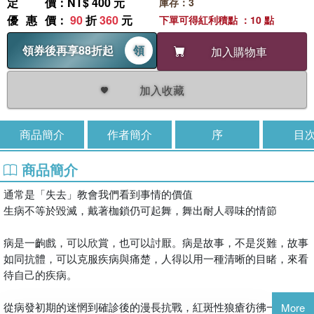
定價
：NT$ 400 元
庫存：3
優惠價
：
90
折
360
元
下單可得紅利積點 ：10 點
領券後再享88折起
領
加入購物車
加入收藏
商品簡介
作者簡介
序
目
商品簡介
通常是「失去」教會我們看到事情的價值
生病不等於毀滅，戴著枷鎖仍可起舞，舞出耐人尋味的情節
病是一齣戲，可以欣賞，也可以討厭。病是故事，不是災難，故事
如同抗體，可以克服疾病與痛楚，人得以用一種清晰的目睹，來看
待自己的疾病。
從病發初期的迷惘到確診後的漫長抗戰，紅斑性狼瘡彷彿一位捉摸
More