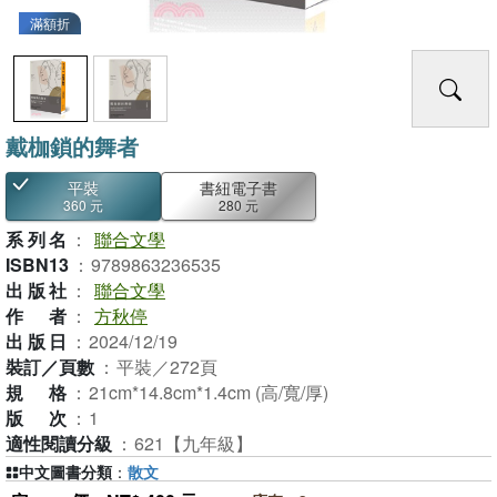
滿額折
戴枷鎖的舞者
平裝
書紐電子書
360 元
280 元
系列名
：
聯合文學
ISBN13
：
9789863236535
出版社
：
聯合文學
作者
：
方秋停
出版日
：
2024/12/19
裝訂／頁數
：
平裝／272頁
規格
：
21cm*14.8cm*1.4cm (高/寬/厚)
版次
：
1
適性閱讀分級
：
621【九年級】
中文圖書分類
：
散文