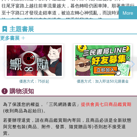
當不速之客來敲門
駐，不舒服成為常態，幾經談判、協調，只好與之和平共處。
往尾牙宴路上越往前車流量越大，暮色轉暗仍困車陣。順著車流行
神出鬼沒的紅斑
初始未曾想過敘寫病情，而頑疾久纏不去且成為生活主旋律，俯仰
至十字路口才發現走錯車道，被迫左轉心神慌亂，而說時遲那時
More
陽光下的隱形人
坐臥憂喜悲歡、與人互動全受它影響。
快，右邊一輛直行車急衝過來，幾乎與我撞在一塊。
抽血站常客
安納托．卜若雅於《病人狂想曲》中提到：病其實是一齣戲，應該
對方下車對我咆哮，隔著車窗聽不清楚，只覺千軍萬馬自四面奔
主題書展
照胃鏡宿命
可以欣賞也可以討厭。他認為病是故事不是災難，故事像抗體，可
來，我身陷沙場。四輪於車道間猶豫不決，後方不知哪來的車窗被
心律不整疑雲
更多書展
以用於克服疾病與痛楚，並主張人應可生完一場有格調的病，以
搖下來，車內暴吼出怒氣：「妳到底會不會開車啊？」
帶狀疱疹去復來
「一種清晰的目睹」來看待自己的疾病。另類生病哲學新人耳目，
我驚慌失措惶惶如夢初醒！
新冠疫情中的免疫難民
鼓舞我書寫這系列文章。
前路壅塞，我緊握方向盤如抓浮木，紅黃車燈如鬼火般熒閃周圍，
霧露凝聚成雲蔚為抬頭即見的風景，我如習畫者為之進行寫生，不
始終無法抵達宴會餐廳……
第三章 堅守原來的舞台──工作與生活
確定書寫能緩解多少痛苦，卻為我平凡的生命歷程增添深刻內容。
＊
關鍵抉擇
感謝醫護人員盡力治療、家人一路陪伴支持，謝謝國藝會的資助及
隔天醒來不記得昨晚到底發生了什麼事，只覺左右手大拇根連至手
關節炎與講台
聯合文學合作出版，謹以此書獻予關心我的親友及所有病友。
優惠方式：
75折起
優惠方式：
加入即送50元購書金
腕極其腫痛。我和那車有撞著嗎？另一駕駛為何追來罵我？食不知
左腳與右腳的距離
購物須知
味的尾牙宴後來如何？……，諸多疑點積存心中，而那殘留之痛如
再上手術檯
藤蔓於體內蔓延，夜裡躺平或側身皆不舒服。清晨欲起身卻無法動
骨科病房
彈─啊，到底怎麼一回事？明明未被撞著怎覺一身傷！
為了保護您的權益，「三民網路書店」
提供會員七日商品鑑賞期
寫黑板與關節炎
(收到商品為起始日)。
以為時間可以療癒，短暫疼痛將如潮水自動退去，夜裡渾身仍被緊
我站在監考台上
綑住，勉強想要移動卻受強力拉扯，一處喊痛全身響應，下床變得
若要辦理退貨，請在商品鑑賞期內寄回，且商品必須是全新狀態
與病協商
極為艱困。生活籠罩陰霾，入夜祈請睡眠緩解緊張，白天求痛饒
與完整包裝(商品、附件、發票、隨貨贈品等)否則恕不接受退
做家事的幸福
赦，而大拇指與食指持續僵硬，舉刀無力剝菜也有困難，更別提將
貨。
歡喜飲食