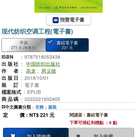
預覽電子書
现代纺织空调工程(電子書)
平裝
書紐電子書
271 元
(無庫存)
221 元
ISBN
：
9787518053438
出版社
：
中国纺织出版社
作者
：
高龙
;
周义德
出版日
：
2018/10/01
裝訂
：
電子書
檔案格式
：
EPUB
商品碼
：
2222221932405
中文圖書分類
：
衣飾；服裝
定價
：NT$ 221 元
閱讀器：書紐電子書
下單可得紅利積點 ：6 點
加入收藏
加入購物車