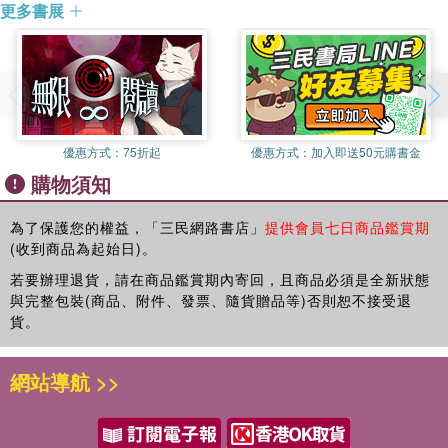
更多書展
“纺织材料与纺织品设计”负责人。主要研究方向为纺织材料结构性
能与新型纺织材料开发，主持国家火炬计划项目1项，浙江省自然
科学基金课题1项、绍兴市重点工业项目3项、绍兴市推广项目2
项、重大横向科研项目多项；作为技术负责人参与江苏省火炬计划
2项，参与浙江省科技厅项目1项；发明了“再生蛋白原液、再生蛋
白纤维的生产方法及其产品”技术，2003年获国家发明专利1项，作
優惠方式：
75折起
優惠方式：
加入即送50元購書金
为第一主持人获浙江省科技进步奖三等奖1项、绍兴市科技进步奖
購物須知
二等奖1项，浙江省高校优秀科研成果奖三等奖1项。在学术期刊和
国际国内学术会议上公开发表了30余篇研究论文。
為了保護您的權益，「三民網路書店」
提供會員七日商品鑑賞期
(收到商品為起始日)。
若要辦理退貨，請在商品鑑賞期內寄回，且商品必須是全新狀態
與完整包裝(商品、附件、發票、隨貨贈品等)否則恕不接受退
貨。
網站導航 >>