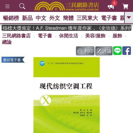
5
暢銷榜
新品
中文
外文
簡體
三民東大
電子書
親子
GO
標大獎肯定！A.F. Steadman 獲年度作家，《史坎德》系列
三民網路書店
電子書
休閒生活
美容/服飾
服飾
、
熱搜：
東野圭吾
高希均教授回憶錄
總論
、
、
、
The Odyssey
父親節
如果歷
、
、
史是一群喵
暑期推薦
國際布克
列印
評論
、
、
獎 臺灣漫遊錄
方念華
台灣的李
書紐電子書
、
、
登輝時代
數學女孩：黎曼猜想
偉大的迷走神經