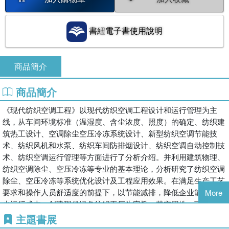
書紐電子書使用說明
商品簡介
商品簡介
《现代纺织空调工程》以现代纺织空调工程设计和运行管理为主
线，从车间环境标准（温湿度、含尘浓度、照度）的确定、纺织建
筑热工设计、空调除尘空压冷冻系统设计、新型纺织空调节能技
术、纺织风机和水泵、纺织车间防排烟设计、纺织空调自动控制技
术、纺织空调运行管理等方面进行了分析介绍。并利用建筑物理、
纺织空调除尘、空压冷冻等专业的基本理论，分析研究了纺织空调
除尘、空压冷冻等系统优化设计及工程应用效果。在满足生产工艺
要求和操作人员舒适度的前提下，以节能减排，降低企业能耗、减
More
少运行成本，创建现代绿色纺织工厂为宗旨。其实用性、可操作性
强，便于学习和掌握。中国纺织服装教育学会理事，浙江省纺织工
主題書展
程学会理事，教育部纺织工程专业指导委员会委员，校重点学科