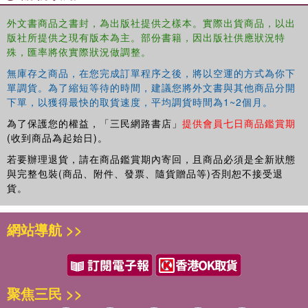
外文書商品之書封，為出版社提供之樣本。實際出貨商品，以出
版社所提供之現有版本為主。部份書籍，因出版社供應狀況特
殊，匯率將依實際狀況做調整。
無庫存之商品，在您完成訂單程序之後，將以空運的方式為你下
單調貨。為了縮短等待的時間，建議您將外文書與其他商品分開
下單，以獲得最快的取貨速度，平均調貨時間為1~2個月。
為了保護您的權益，「三民網路書店」
提供會員七日商品鑑賞期
(收到商品為起始日)。
若要辦理退貨，請在商品鑑賞期內寄回，且商品必須是全新狀態
與完整包裝(商品、附件、發票、隨貨贈品等)否則恕不接受退
貨。
網站導航 >>
聚焦三民 >>