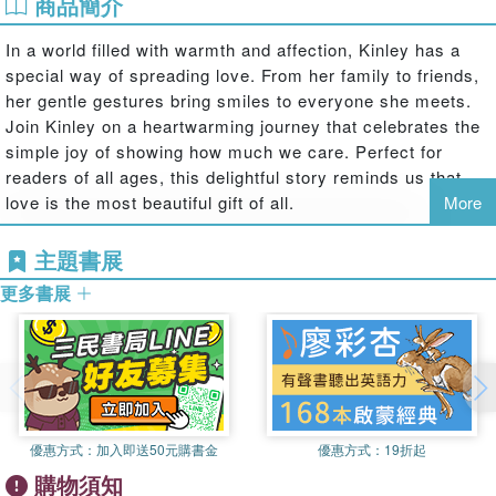
商品簡介
In a world filled with warmth and affection, Kinley has a
special way of spreading love. From her family to friends,
her gentle gestures bring smiles to everyone she meets.
Join Kinley on a heartwarming journey that celebrates the
simple joy of showing how much we care. Perfect for
readers of all ages, this delightful story reminds us that
love is the most beautiful gift of all.
More
主題書展
更多書展
優惠方式：
加入即送50元購書金
優惠方式：
19折起
購物須知