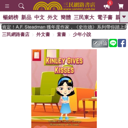
5
暢銷榜
新品
中文
外文
簡體
三民東大
電子書
親子
GO
！A.F. Steadman 獲年度作家，《史坎德》系列帶你踏上熱
三民網路書店
外文書
童書
少年小說
、
熱搜：
東野圭吾
高希均教授回憶錄
、
、
、
The Odyssey
父親節
如果歷
評論
、
、
史是一群喵
暑期推薦
國際布克
、
、
獎 臺灣漫遊錄
方念華
台灣的李
、
、
登輝時代
數學女孩：黎曼猜想
偉大的迷走神經