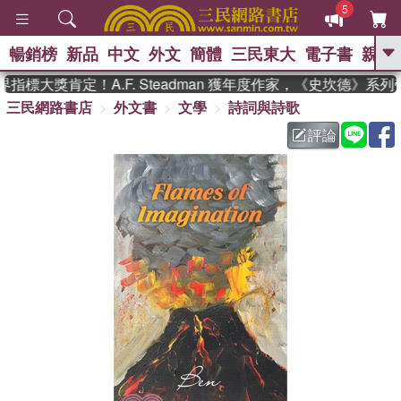
5
暢銷榜
新品
中文
外文
簡體
三民東大
電子書
親子
GO
指標大獎肯定！A.F. Steadman 獲年度作家，《史坎德》系
三民網路書店
外文書
文學
詩詞與詩歌
、
熱搜：
東野圭吾
高希均教授回憶錄
、
、
、
The Odyssey
父親節
花開錦
評論
、
、
、
繡
暑期推薦
方念華
台灣的
、
李登輝時代
數學女孩：黎曼猜想
、
、
偉大的迷走神經
如果歷史是一
、
群喵
臺灣漫遊錄