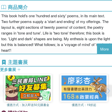
商品簡介
This book hold's one 'hundred and sixty' poems, in its main text.
Two further poems supply a 'start and ending' of my offerings. The
layout is, eight sections of twenty poems! of content; the poetry
ranges in 'tone and tune'. Life is 'two tone' therefore; this book is
too. 'Light and dark' shapes are being. My enthesis is upon the light
but this is balanced! What follows; is a 'voyage of mind' of 'soul and
More
heart'!
主題書展
更多書展
優惠方式：
加入即送50元購書金
優惠方式：
19折起