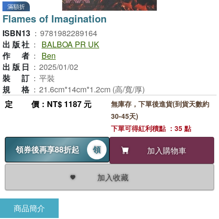
滿額折
Flames of Imagination
ISBN13
：
9781982289164
出版社
：
BALBOA PR UK
作者
：
Ben
出版日
：
2025/01/02
裝訂
：
平裝
規格
：
21.6cm*14cm*1.2cm (高/寬/厚)
定價
：NT$ 1187 元
無庫存，下單後進貨(到貨天數約
30-45天)
下單可得紅利積點 ：35 點
領券後再享88折起
領
加入購物車
加入收藏
商品簡介