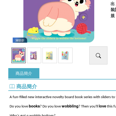
出
裝
滿額折
商品簡介
商品簡介
A fun-filled new interactive novelty board book series with sliders t
books
wobbling
love
Do you love
? Do you love
? Then you'll
this f
Who's got a wobbly bottom?