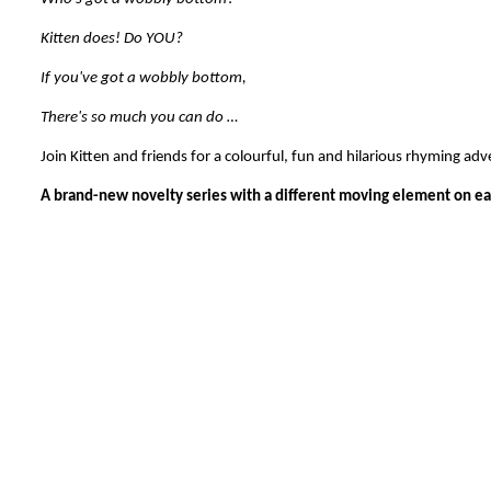
Kitten does! Do YOU?
If you've got a wobbly bottom,
There's so much you can do …
Join Kitten and friends for a colourful, fun and hilarious rhyming ad
A brand-new novelty series with a different moving element on e