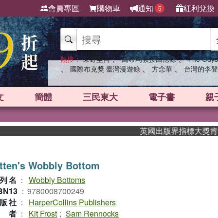
會員專區
購物車
通知
紅利兌換
5
、
、
熱搜：
東野圭吾
高希均教授回憶錄
The Odys
、
、
、
國際布克獎 臺灣漫遊錄
方念華
台灣的李登
文
簡體
三民東大
電子書
親
英國出版界指標大獎肯定！A.
tten's Wobbly Bottom
列名
：
Wobbly Bottoms
BN13
：
9780008700249
版社
：
HarperCollins Publishers
作者
：
Kit Frost
;
Sam Rennocks