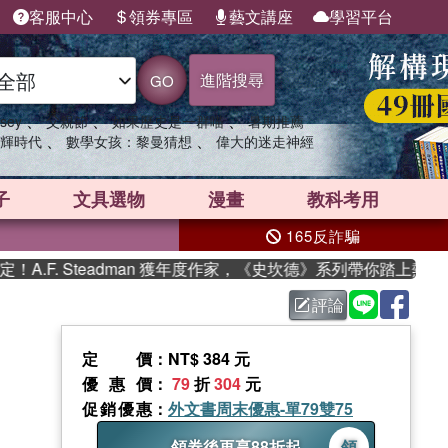
客服中心
領券專區
藝文講座
學習平台
進階搜尋
GO
、
、
、
sey
父親節
如果歷史是一群喵
暑期推薦
、
、
輝時代
數學女孩：黎曼猜想
偉大的迷走神經
子
文具選物
漫畫
教科考用
165反詐騙
F. Steadman 獲年度作家，《史坎德》系列帶你踏上熱血奇幻
評論
定價
：NT$ 384 元
優惠價
：
79
折
304
元
促銷優惠
：
外文書周末優惠-單79雙75
領券後再享88折起
領