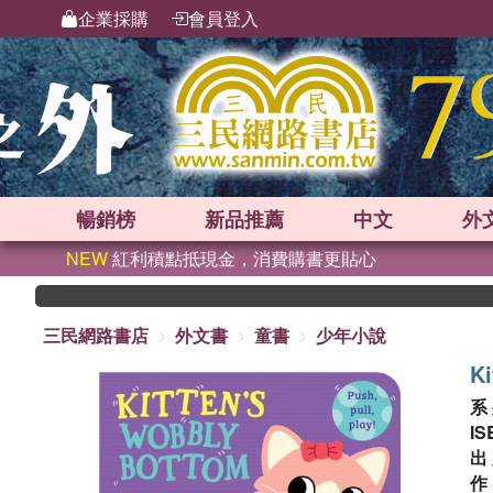
企業採購
會員登入
暢銷榜
新品
推薦
中文
外
NEW
紅利積點抵現金，消費購書更貼心
三民網路書店
外文書
童書
少年小說
Ki
系
IS
出