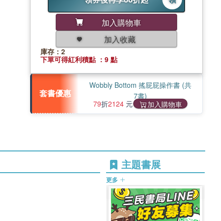
加入購物車
加入收藏
庫存：2
下單可得紅利積點 ：9 點
Wobbly Bottom 搖屁屁操作書 (共
套書優惠
7書)
79
折
2124
元
加入購物車
主題書展
更多