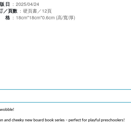
版日
：
2025/04/24
訂／頁數
：
硬頁書／12頁
規格
：
18cm*18cm*0.6cm (高/寬/厚)
o wobble!
un and cheeky new board book series – perfect for playful preschoolers!