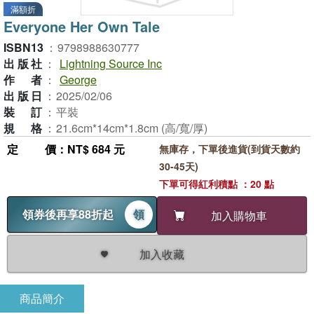
滿額折
Everyone Her Own Tale
ISBN13
：
9798988630777
出版社
：
Lightning Source Inc
作者
：
George
出版日
：
2025/02/06
裝訂
：
平裝
規格
：
21.6cm*14cm*1.8cm (高/寬/厚)
定價
：NT$ 684 元
無庫存，下單後進貨(到貨天數約
30-45天)
下單可得紅利積點 ：20 點
領券後再享88折起
領
加入購物車
加入收藏
商品簡介