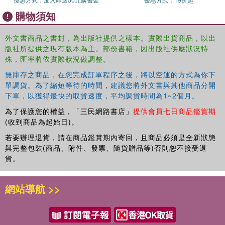
threat forever or destroy the world she has built.
購物須知
A sweeping tale of resilience, revenge, and the
unbreakable bonds of love, Everyone Her Own Tale blends
外文書商品之書封，為出版社提供之樣本。實際出貨商品，以出
historical suspense with the supernatural, drawing readers
版社所提供之現有版本為主。部份書籍，因出版社供應狀況特
殊，匯率將依實際狀況做調整。
into a richly detailed world where every woman is the
author of her own destiny.
無庫存之商品，在您完成訂單程序之後，將以空運的方式為你下
單調貨。為了縮短等待的時間，建議您將外文書與其他商品分開
下單，以獲得最快的取貨速度，平均調貨時間為1~2個月。
為了保護您的權益，「三民網路書店」
提供會員七日商品鑑賞期
(收到商品為起始日)。
若要辦理退貨，請在商品鑑賞期內寄回，且商品必須是全新狀態
與完整包裝(商品、附件、發票、隨貨贈品等)否則恕不接受退
貨。
網站導航 >>