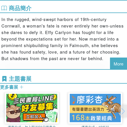
商品簡介
In the rugged, wind-swept harbors of 19th-century
Cornwall, a woman's fate is never entirely her own-unless
she dares to defy it. Effy Carlyon has fought for a life
beyond the expectations set for her. Now married into a
prominent shipbuilding family in Falmouth, she believes
she has found safety, love, and a future of her choosing.
But shadows from the past are never far behind.
More
When a dangerous figure from her old life resurfaces,
seeking revenge and riches he believes are his, Effy is
主題書展
forced into a deadly game of survival. The bustling docks
更多書展
and grand maritime homes of Falmouth become a labyrinth
of secrets, where one wrong step could cost her
everything-her family, her freedom, even her life. But Effy
is not a woman who waits to be rescued. With intelligence,
courage, and a touch of something even more mysterious,
she sets her own trap-one that will either eliminate the
優惠方式：
加入即送50元購書金
優惠方式：
19折起