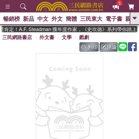
5
暢銷榜
新品
中文
外文
簡體
三民東大
電子書
親子
GO
定！A.F. Steadman 獲年度作家，《史坎德》系列帶你踏上
三民網路書店
外文書
文學
戲劇
、
、
熱搜：
東野圭吾
The Odyssey
、
、
父親節
如果歷史是一群喵
暑期
列印
評論
、
、
推薦
國際布克獎 臺灣漫遊錄
方
、
、
念華
台灣的李登輝時代
數學女
、
孩：黎曼猜想
偉大的迷走神經