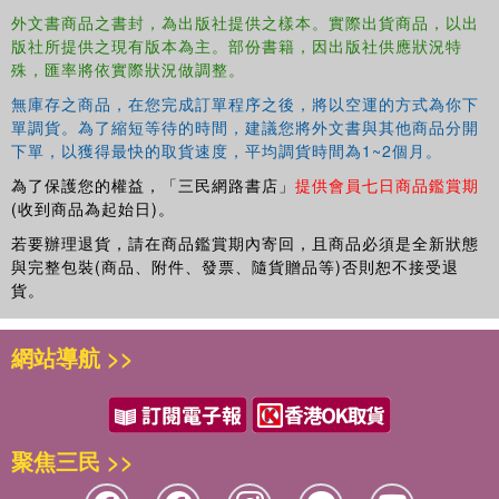
外文書商品之書封，為出版社提供之樣本。實際出貨商品，以出
版社所提供之現有版本為主。部份書籍，因出版社供應狀況特
殊，匯率將依實際狀況做調整。
無庫存之商品，在您完成訂單程序之後，將以空運的方式為你下
單調貨。為了縮短等待的時間，建議您將外文書與其他商品分開
下單，以獲得最快的取貨速度，平均調貨時間為1~2個月。
為了保護您的權益，「三民網路書店」
提供會員七日商品鑑賞期
(收到商品為起始日)。
若要辦理退貨，請在商品鑑賞期內寄回，且商品必須是全新狀態
與完整包裝(商品、附件、發票、隨貨贈品等)否則恕不接受退
貨。
網站導航 >>
聚焦三民 >>