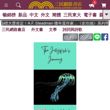
5
暢銷榜
新品
中文
外文
簡體
三民東大
電子書
親子
GO
標大獎肯定！A.F. Steadman 獲年度作家，《史坎德》系列
三民網路書店
外文書
文學
詩詞與詩歌
、
、
熱搜：
東野圭吾
The Odyssey
、
、
父親節
如果歷史是一群喵
暑期
列印
評論
、
、
推薦
國際布克獎 臺灣漫遊錄
方
、
、
念華
台灣的李登輝時代
數學女
、
孩：黎曼猜想
偉大的迷走神經