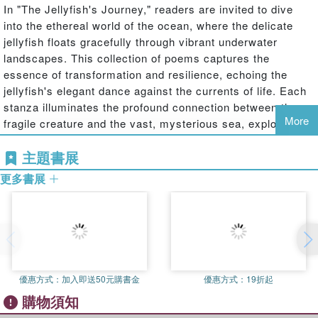
In "The Jellyfish's Journey," readers are invited to dive
into the ethereal world of the ocean, where the delicate
jellyfish floats gracefully through vibrant underwater
landscapes. This collection of poems captures the
essence of transformation and resilience, echoing the
jellyfish's elegant dance against the currents of life. Each
stanza illuminates the profound connection between the
More
fragile creature and the vast, mysterious sea, exploring
themes of solitude, beauty, and the fleeting nature of
主題書展
existence. Through vivid imagery and lyrical language, the
poems invite reflection on the journeys we all undertake,
更多書展
weaving together moments of sorrow and joy in a tapestry
of emotion. With each page, embark on an enchanting
voyage, discovering the delicate power of nature and the
deep currents that bind us all. "The Jellyfish's Journey" is
a celebration of life's ever-changing tides, encouraging
readers to embrace their own paths with wonder and
優惠方式：
加入即送50元購書金
優惠方式：
19折起
grace.
購物須知