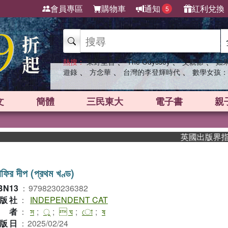
會員專區
購物車
通知
紅利兌換
5
、
、
、
熱搜：
東野圭吾
The Odyssey
父親節
如
、
、
、
遊錄
方念華
台灣的李登輝時代
數學女孩：
文
簡體
三民東大
電子書
親
英國出版界指標大獎
াফির দীপ (প্রথম খণ্ড)
BN13
：
9798230236382
版社
：
INDEPENDENT CAT
作者
：
স
;
ু
;
 ঘ
;
ো
;
ষ
版日
：
2025/02/24