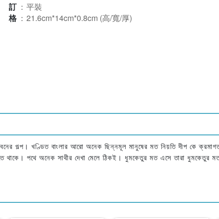
裝訂
：
平裝
規格
：
21.6cm*14cm*0.8cm (高/寬/厚)
ীবনের গল্প। খণ্ডিত বাংলার আরো অনেক ছিন্নমূল মানুষের মত নিয়তি দীপ কে ক্রমাগ
ে থাকে। পথে অনেক সাথীর দেখা মেলে ঠিকই। ধুমকেতুর মত এসে তারা ধুমকেতুর মতই