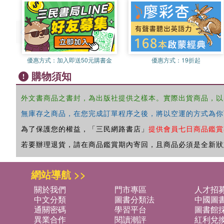
優惠方式：
加入即送50元購書金
優惠方式：
19折起
購物須知
外文書商品之書封，為出版社提供之樣本。實際出貨商品，以
無庫存之商品，在您完成訂單程序之後，將以空運的方式為你
為了保護您的權益，「三民網路書店」
提供會員七日商品鑑賞
若要辦理退貨，請在商品鑑賞期內寄回，且商品必須是全新狀
網站導航 >>
關於我們
門市專區
人才招
中文分類
圖書分類法
中國圖
通關密碼
學習平台
圖書館採
異業合作
閱讀潮評
紅利兌