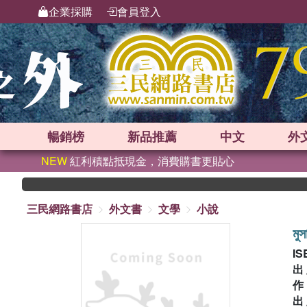
企業採購
會員登入
暢銷榜
新品
推薦
中文
外
NEW
紅利積點抵現金，消費購書更貼心
三民網路書店
外文書
文學
小說
মুস
IS
出
出