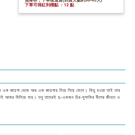
下單可得紅利積點 ：12 點
ত এক জায়গা থেকে আর এক জায়গায় নিয়ে গিয়ে ফেলে। থিতু হওয়া তাই তার
 আবার মিলিয়ে যায়। তবু তাদেরই দু-একজন চির-মুসাফির দীপের জীবনে ও