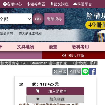
客服中心
領券專區
藝文講座
學習平台
進階搜尋
GO
、
、
果歷史是一群喵
暑期推薦
國際布克獎 臺灣漫
、
黎曼猜想
偉大的迷走神經
子
文具選物
漫畫
教科考用
165反詐騙
肯定！A.F. Steadman 獲年度作家，《史坎德》系列帶你踏
列印
評論
定價
：NT$ 425 元
加入購物車
加入收藏
無庫存，下單後進貨(到貨天數約30-45天)