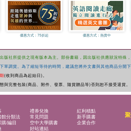
優惠方式：
75折起
優惠方式：
熱賣中
出版社所提供之現有版本為主。部份書籍，因出版社供應狀況特殊
下單調貨。為了縮短等待的時間，建議您將外文書與其他商品分開下
期
(收到商品為起始日)。
態與完整包裝(商品、附件、發票、隨貨贈品等)否則恕不接受退貨。
募
禮券兌換
紅利積點
聚
書館分類法
常見問題
新手購書
購/編目
空中大學購書
企業合作
換
好站連結