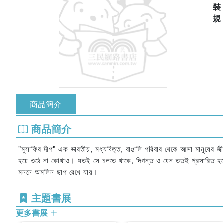
商品簡介
商品簡介
"মুসাফির দীপ" এক ভারতীয়, মধ্যবিত্ত, বাঙালি পরিবার থেকে আসা মানুষের জ
হয়ে ওঠে না কোথাও। যতই সে চলতে থাকে, দিগন্ত ও যেন ততই প্রসারিত হত
মননে অমলিন ছাপ রেখে যায়।
主題書展
更多書展