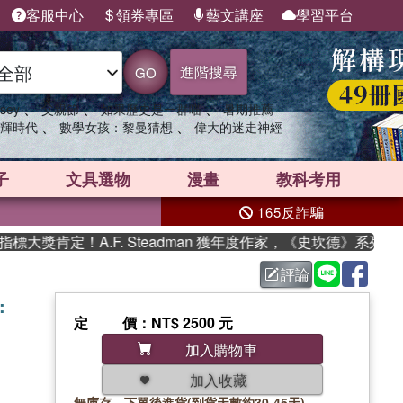
客服中心
領券專區
藝文講座
學習平台
進階搜尋
GO
、
、
、
sey
父親節
如果歷史是一群喵
暑期推薦
、
、
輝時代
數學女孩：黎曼猜想
偉大的迷走神經
子
文具選物
漫畫
教科考用
165反詐騙
獎肯定！A.F. Steadman 獲年度作家，《史坎德》系列帶你
評論
:
定價
：NT$ 2500 元
加入購物車
加入收藏
無庫存，下單後進貨(到貨天數約30-45天)