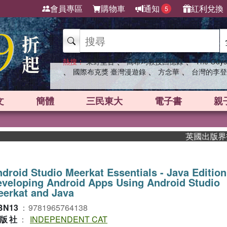
會員專區
購物車
通知
紅利兌換
5
、
、
熱搜：
東野圭吾
高希均教授回憶錄
The Odys
、
、
、
國際布克獎 臺灣漫遊錄
方念華
台灣的李登
文
簡體
三民東大
電子書
親
英國出版界指標大
droid Studio Meerkat Essentials - Java Edition
veloping Android Apps Using Android Studio
erkat and Java
BN13
：
9781965764138
版社
：
INDEPENDENT CAT