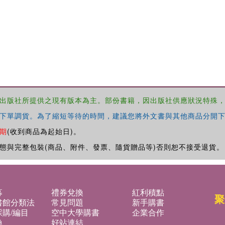
出版社所提供之現有版本為主。部份書籍，因出版社供應狀況特殊
下單調貨。為了縮短等待的時間，建議您將外文書與其他商品分開下
期
(收到商品為起始日)。
態與完整包裝(商品、附件、發票、隨貨贈品等)否則恕不接受退貨。
募
禮券兌換
紅利積點
聚
書館分類法
常見問題
新手購書
購/編目
空中大學購書
企業合作
換
好站連結