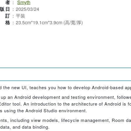
作者
：
Smyth
版日
：
2025/03/24
裝訂
：
平裝
規格
：
23.5cm*19.1cm*3.9cm (高/寬/厚)
nd the new UI, teaches you how to develop Android-based app
t up an Android development and testing environment, follow
itor tool. An introduction to the architecture of Android is 
es using the Android Studio environment.
nts, including view models, lifecycle management, Room d
 data, and data binding.