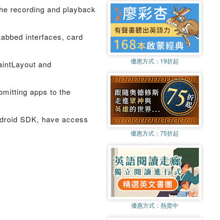
the recording and playback
 tabbed interfaces, card
優惠方式：
19折起
raintLayout and
bmitting apps to the
ndroid SDK, have access
優惠方式：
75折起
優惠方式：
熱賣中