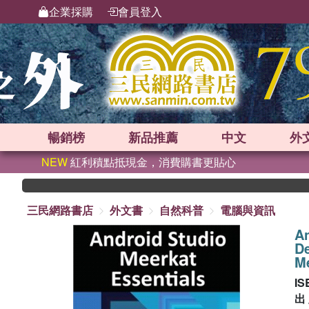
企業採購
會員登入
暢銷榜
新品
推薦
中文
外
NEW
紅利積點抵現金，消費購書更貼心
三民網路書店
外文書
自然科普
電腦與資訊
An
De
Me
IS
出