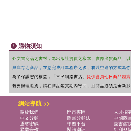
購物須知
外文書商品之書封，為出版社提供之樣本。實際出貨商品，以
無庫存之商品，在您完成訂單程序之後，將以空運的方式為你
為了保護您的權益，「三民網路書店」
提供會員七日商品鑑賞
若要辦理退貨，請在商品鑑賞期內寄回，且商品必須是全新狀
網站導航 >>
關於我們
門市專區
人才招
中文分類
圖書分類法
中國圖
通關密碼
學習平台
圖書館採
異業合作
閱讀潮評
紅利兌