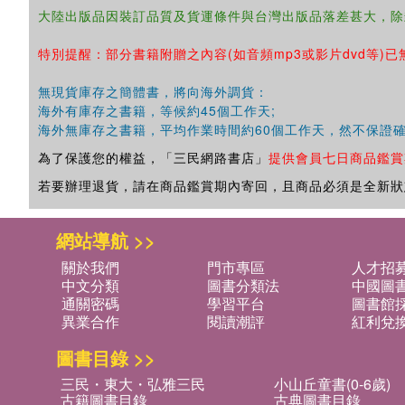
大陸出版品因裝訂品質及貨運條件與台灣出版品落差甚大，除
特別提醒：部分書籍附贈之內容(如音頻mp3或影片dvd等)已
無現貨庫存之簡體書，將向海外調貨：
海外有庫存之書籍，等候約45個工作天;
海外無庫存之書籍，平均作業時間約60個工作天，然不保證
為了保護您的權益，「三民網路書店」
提供會員七日商品鑑賞
若要辦理退貨，請在商品鑑賞期內寄回，且商品必須是全新狀
網站導航 >>
關於我們
門市專區
人才招
中文分類
圖書分類法
中國圖
通關密碼
學習平台
圖書館採
異業合作
閱讀潮評
紅利兌
圖書目錄 >>
三民・東大・弘雅三民
小山丘童書(0-6歲)
古籍圖書目錄
古典圖書目錄