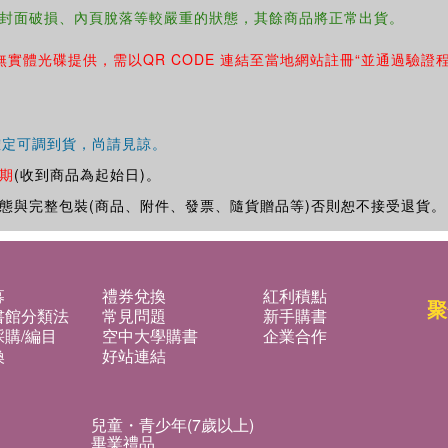
封面破損、內頁脫落等較嚴重的狀態，其餘商品將正常出貨。
無實體光碟提供，需以QR CODE 連結至當地網站註冊“並通過驗證
確定可調到貨，尚請見諒。
期
(收到商品為起始日)。
態與完整包裝(商品、附件、發票、隨貨贈品等)否則恕不接受退貨。
募
禮券兌換
紅利積點
聚
書館分類法
常見問題
新手購書
購/編目
空中大學購書
企業合作
換
好站連結
兒童・青少年(7歲以上)
畢業禮品