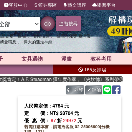
客服中心
領券專區
藝文講座
學習平台
進階搜尋
GO
、
、
果歷史是一群喵
暑期推薦
國際布克獎 臺灣漫
、
黎曼猜想
偉大的迷走神經
子
文具選物
漫畫
教科考用
165反詐騙
！A.F. Steadman 獲年度作家，《史坎德》系列帶你踏上熱
列印
評論
人民幣定價：4784 元
定價
：NT$ 28704 元
優惠價
：
87
折
24972
元
若需訂購本書，請電洽客服 02-25006600[分機
130、131]。