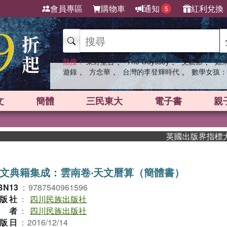
會員專區
購物車
通知
紅利兌換
5
、
、
、
熱搜：
東野圭吾
The Odyssey
父親節
如
、
、
、
遊錄
方念華
台灣的李登輝時代
數學女孩：
文
簡體
三民東大
電子書
親
英國出版界指標大獎肯定
文典籍集成：雲南卷‧天文曆算（簡體書）
BN13
：
9787540961596
版社
：
四川民族出版社
作者
：
四川民族出版社
版日
：
2016/12/14