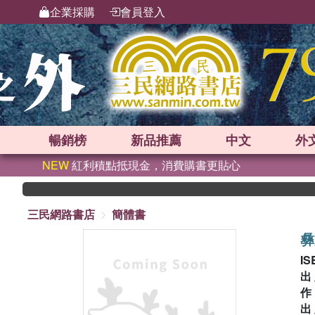
企業採購
會員登入
暢銷榜
新品
推薦
中文
外
NEW
紅利積點抵現金，消費購書更貼心
三民網路書店
簡體書
彝
IS
出
出