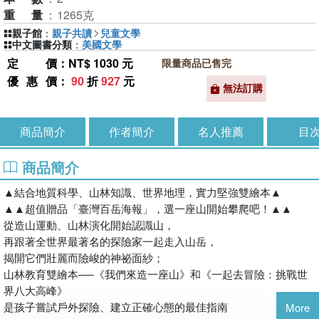
重量
：
1265克
親子館
：
親子共讀
兒童文學
中文圖書分類
：
美國文學
定價
：NT$ 1030 元
限量商品已售完
優惠價
：
90
折
927
元
無法訂購
商品簡介
作者簡介
名人推薦
目
商品簡介
▲結合地質科學、山林知識、世界地理，實力堅強雙繪本▲
▲▲超值贈品「臺灣百岳海報」，選一座山開始攀爬吧！▲▲
從造山運動、山林演化開始認識山，
再跟著全世界最著名的探險家一起走入山岳，
揭開它們壯麗而險峻的神祕面紗；
山林教育雙繪本──《我們來造一座山》和《一起去冒險：挑戰世
界八大高峰》
是孩子嘗試戶外探險、建立正確心態的最佳指南
More