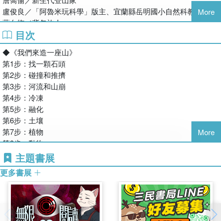
譯有《請把燈關了》繪本，皆獲「好書大家讀」推薦。
小技巧，以及必備的登山裝備，幫助讀者準備好隨時出發去冒險的
盧俊良／「阿魯米玩科學」版主、宜蘭縣岳明國小自然科教師
More
心態！
藍白拖／背包旅人
4. 充滿想像力與精采畫面的知識繪本
《一起去冒險：挑戰世界八大高峰》
目次
《一起去冒險：挑戰世界八大高峰》
《我們來造一座山》是一本畫風看似樸拙的素描與塗鴉，卻將地質
作者／羅賓‧雅各布斯
林真美／繪本共讀推薦人
◆《我們來造一座山》
與天氣的變化完美呈現，筆觸不失溫柔與力量，將山林的生命力表
英國童書作家和兒童節目編劇，與家人及兩隻愛犬居住在布里
雪羊／山岳作家
第1步：找一顆石頭
露無遺，帶領讀者運用充滿力量又童趣的畫面，想像高山的形成與
斯托郊區。她擁有地球科學學士學位，對氣候變遷與環境議題
陳德政／作家
第2步：碰撞和推擠
演化；而另一本《一起去冒險：挑戰世界八大高峰》，則具有民俗
充滿熱情。除了從事廣告創意工作，她還曾策劃兒童印刷藝術
黃武雄／千里步道發起人
第3步：河流和山崩
藝術的插畫風格，將一座座高山的巍峨壯麗與當地的人文風情呈現
展，並在英國各地舉辦絲網印刷工作坊。她的著作涵蓋科普與
詹喬愉／新生代登山家
第4步：冷凍
在讀者眼前，同樣令人心馳神往，讚嘆不已。
繪本領域，包括廣受好評的《Earth-Shattering Events》、
第5步：融化
5. 附贈精美臺灣百岳海報
《The Mellons Build a House》等，致力於用生動有趣的方
第6步：土壤
知道山是怎麼造出來的，也認識世界上有名的八大高峰，明白到山
式，向孩子們傳遞知識與環保理念。
第7步：植物
More
裡面冒險需要注意那些事情之後，當然要身體力行、走進山林闖一
繪者／艾德‧J‧布朗
第8步：動物
闖嘍！「臺灣百岳海報」除了標示五大山脈，也列出一百座符合
英國插畫家和作家，現居德國萊比錫。他的作品以鮮明且充滿
第9步：守護
主題書展
奇、險、峻、秀，且三角點高度幾乎皆達3000公尺以上的山峰，不
幽默感的風格著稱，曾刊登於《讀者文摘》，及《Anorak
只可以張貼在牆上裝飾、美化資料夾，也可以當作挑戰百岳的攀爬
更多書展
Magazine》和《Aquila Magazine》兒童雜誌。他的作品也曾
◆《一起去冒險：挑戰世界八大高峰》
紀錄喔！
在紐約插畫家協會（Society of Illustrators）第62屆和第63屆
關於山峰和山脈
展覽中展出。布朗的插畫深受傳統印刷工藝及民間藝術的啟
揭開山脈的祕密！了解它們是如何形成的。
發，常以旅行見聞和生活經歷為靈感，透過手繪與數位技術的
山脈的種類／著名的山脈／山地探險／山區的危險／安全登山注意
結合，創作出獨特的視覺作品。