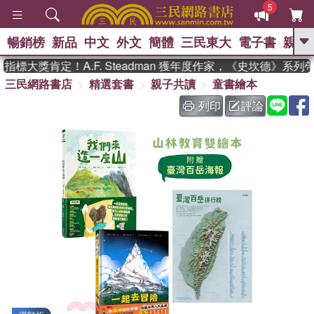
5
暢銷榜
新品
中文
外文
簡體
三民東大
電子書
親子
GO
標大獎肯定！A.F. Steadman 獲年度作家，《史坎德》系列
三民網路書店
精選套書
親子共讀
童書繪本
、
、
熱搜：
東野圭吾
The Odyssey
、
、
父親節
如果歷史是一群喵
暑期
列印
評論
、
、
推薦
國際布克獎 臺灣漫遊錄
方
、
、
念華
台灣的李登輝時代
數學女
、
孩：黎曼猜想
偉大的迷走神經