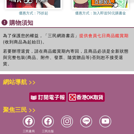
事項／登山裝備／打繩結
聖母峰（埃佛勒斯峰） 西藏，尼泊爾
譯者／呂忠翰（呂果果）
優惠方式：
75折起
優惠方式：
加入即送50元購書金
世界最高峰的傳說，以及征服最高峰的驚險故事。
臺灣探險登山家、全人中學戶外特聘老師，多次締造臺灣首次
購物須知
聖母峰的危險／征服的故事／聖母峰的「旅遊業」／雪巴人／攀登
無氧登頂世界高峰紀錄。自幼到中學，在西岸農村、田野中成
路線
長，之後進入山中叢林學習原民智慧，傳承了外祖父母務農的
馬特洪峰 瑞士，義大利
為了保護您的權益，「三民網路書店」
提供會員七日商品鑑賞期
基礎，也向師長們習得狩獵、紮營、山岳縱走技巧，戶外探索
(收到商品為起始日)。
阿爾卑斯山的明星山峰，它的獨特外形與登山故事。
歲月累積二十多載。
征服的故事／攀登路線
山就像果果的一位朋友，透過每次攀登，能真誠與山相處，感
若要辦理退貨，請在商品鑑賞期內寄回，且商品必須是全新狀態
欽博拉索山 厄瓜多
受大自然的野性，更在與國際攀登家們的交流中，證明臺灣人
與完整包裝(商品、附件、發票、隨貨贈品等)否則恕不接受退
離地球中心最遠的山峰，還有它的地理與文化背景。
貨。
的探險能力，找到自己的定位。出社會後曾從事七年的職業裝
征服的故事／攀登路線
修木工，登山則是一直以來的中學夢想，也因體制外成長過
富士山 日本
程，奠定對教育的熱情與想法。為了撐起下一代的勇氣，2012
網站導航 >>
日本最具代表性的山峰，象徵自然與文化的完美結合。
年回到母校全人實驗中學擔任專任教師，指導戶外探險教育及
宗教和文化中的富士山／攀登路線
運動相關科目；機緣下同時重新踏出海外探索第一步。2013年
吉力馬札羅山 坦尚尼亞
至2025年陸續攀登過十一座8000公尺高峰，有九座登頂成
非洲的最高峰，擁有多樣的生態與登山冒險。
功，更在2023年與曾經中學同校的學弟張元植，兩人合作開拓
聚焦三民 >>
動植物的生態／吉力馬札羅的人們／征服的故事／攀登路線
八千領域的全球未知地方，這份探險視野與經驗，是臺灣海外
德納利山 美國
高海拔攀登史上重要且新的里程碑。
北美洲最高峰，探索其壯麗景觀與挑戰故事。
征服的故事／德納利寓言故事／攀登路線
三民書局
三民出版