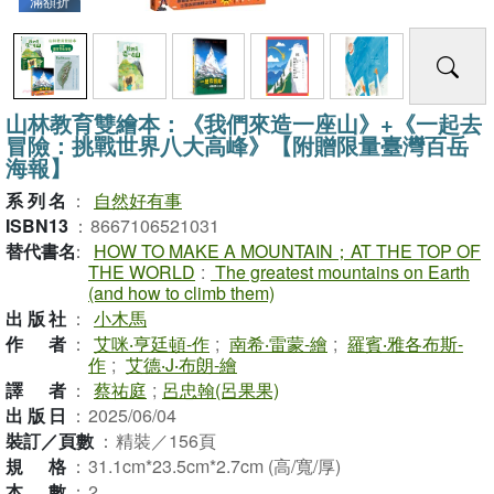
滿額折
山林教育雙繪本：《我們來造一座山》+《一起去
冒險：挑戰世界八大高峰》【附贈限量臺灣百岳
海報】
系列名
：
自然好有事
ISBN13
：
8667106521031
替代書名
：
HOW TO MAKE A MOUNTAIN；AT THE TOP OF
THE WORLD
:
The greatest mountains on Earth
(and how to climb them)
出版社
：
小木馬
作者
：
艾咪‧亨廷頓-作
;
南希‧雷蒙-繪
;
羅賓‧雅各布斯-
作
;
艾德‧J‧布朗-繪
譯者
：
蔡祐庭
;
呂忠翰(呂果果)
出版日
：
2025/06/04
裝訂／頁數
：
精裝／156頁
規格
：
31.1cm*23.5cm*2.7cm (高/寬/厚)
本數
：
2