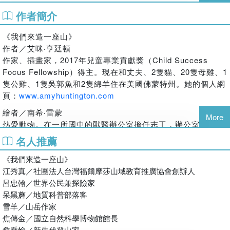
作者簡介
◆套書特色
1. 孩子認識地球科學的啟蒙書與進階知識繪本
《我們來造一座山》
《我們來造一座山》以淺顯的文字和富有童趣的圖畫，引領小讀者
作者／艾咪‧亨廷頓
跟著書中小女孩，一起體驗打造山林的樂趣，是地質知識啟蒙的最
作家、插畫家，2017年兒童專業貢獻獎（Child Success
佳讀本。而《一起去冒險：挑戰世界八大高峰》則更進一步透過介
Focus Fellowship）得主。現在和丈夫、2隻貓、20隻母雞、1
紹世界名山，讓讀者一覽地球高山地景的多元樣貌。
隻公雞、1隻吳郭魚和2隻綿羊住在美國佛蒙特州。她的個人網
2. 山林教育的最佳文本
頁：
www.amyhuntington.com
《我們來造一座山》除了認識山林演化的過程，也包含走進山林與
守護山林的指引，是近年來臺灣小學推廣登山領畢業證書、親近山
繪者／南希‧雷蒙
More
林的最佳文本。《一起去冒險：挑戰世界八大高峰》則以每座高山
熱愛動物。在一所國中的獸醫辦公室擔任志工，辦公室裡有一
的地理環境為範例，提示攀登高山的危險因素，也詳細說明攀登所
隻11公斤重、名叫巴比的虎斑貓，是她見過最胖的貓。南希和
名人推薦
需要具備的技術與能力；此外，書中也描述了自古人們是如何崇敬
她先生、2個充滿想像力的小孩，以及1隻高飛狗一起住在美國
高山，把它們當作女神、擁有神祕力量或神祕生物的聖地；每座山
《我們來造一座山》
南加州的查爾斯頓。她的個人網頁：
www.nancy
lemon.com
也介紹人們征服它的歷史和過程，一則則勇敢探險者的傳奇故事，
江秀真／社團法人台灣福爾摩莎山域教育推廣協會創辦人
譯者／蔡祐庭（柚子）
保證讓讀者看得目不轉睛！
呂忠翰／世界公民兼探險家
國立臺灣大學心理系畢業，資深園藝治療師，臺北市藝術統合
3. 獲取實用的登山知識與安全技巧
呆黑蘑／地質科普部落客
教育研究會共同創辦人。長期關注環境議題，享受和兒童與多
每座山峰都有屬於自己的挑戰冒險地圖。書裡會告訴你哪條路最安
雪羊／山岳作家
元族群的朋友工作與生活，期待人終將學會如何和世界和諧共
全，哪裡需要特別小心，讓讀者當個聰明又勇敢的小冒險家！作、
焦傳金／國立自然科學博物館館長
生。著有《綠生活療育手冊：100則園藝治療心處方》一書、
譯者還以簡單又好懂的文字和圖畫，教導讀者認識專業術語、結繩
詹喬愉／新生代登山家