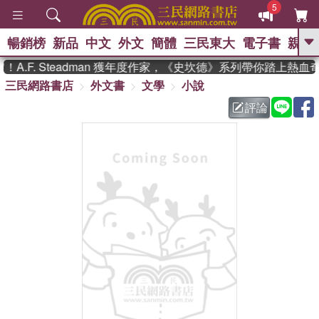
5
暢銷榜
新品
中文
外文
簡體
三民東大
電子書
親子
GO
.F. Steadman 獲年度作家，《史坎德》系列帶你踏上熱血奇
三民網路書店
外文書
文學
小說
、
熱搜：
東野圭吾
高希均教授回憶錄
、
、
、
The Odyssey
父親節
如果歷
評論
、
、
史是一群喵
暑期推薦
國際布克
、
、
獎 臺灣漫遊錄
方念華
台灣的李
、
、
登輝時代
數學女孩：黎曼猜想
偉大的迷走神經