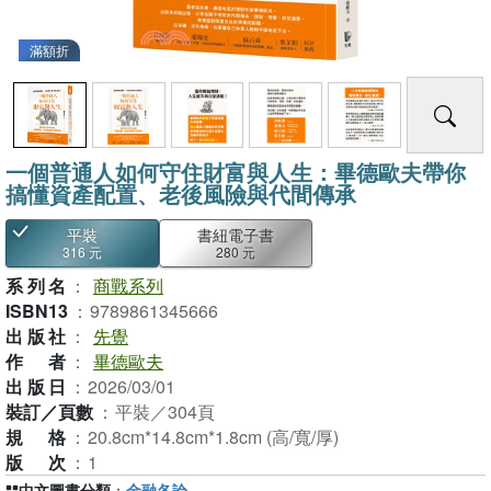
滿額折
一個普通人如何守住財富與人生：畢德歐夫帶你
搞懂資產配置、老後風險與代間傳承
平裝
書紐電子書
316 元
280 元
系列名
：
商戰系列
ISBN13
：
9789861345666
出版社
：
先覺
作者
：
畢德歐夫
出版日
：
2026/03/01
裝訂／頁數
：
平裝／304頁
規格
：
20.8cm*14.8cm*1.8cm (高/寬/厚)
版次
：
1
中文圖書分類
：
金融各論