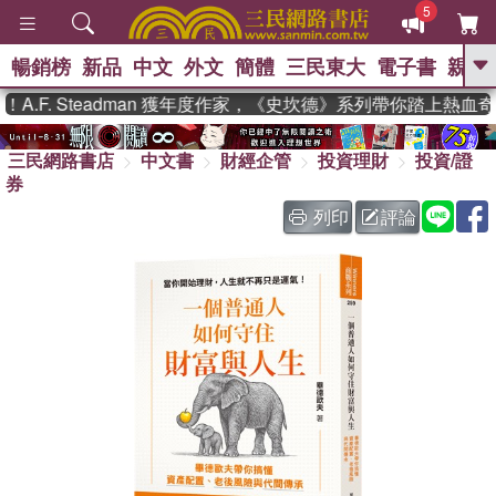
5
暢銷榜
新品
中文
外文
簡體
三民東大
電子書
親子
GO
.F. Steadman 獲年度作家，《史坎德》系列帶你踏上熱血奇
、
熱搜：
東野圭吾
高希均教授回憶錄
、
、
、
三民網路書店
中文書
財經企管
投資理財
投資/證
The Odyssey
父親節
如果歷
、
、
券
史是一群喵
暑期推薦
國際布克
、
、
獎 臺灣漫遊錄
方念華
台灣的李
列印
評論
、
、
登輝時代
數學女孩：黎曼猜想
偉大的迷走神經