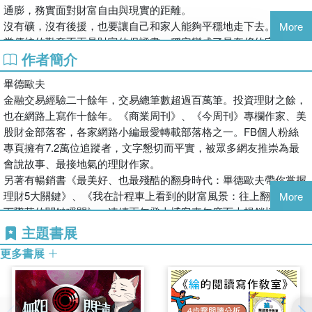
通膨，務實面對財富自由與現實的距離。
沒有礦，沒有後援，也要讓自己和家人能夠平穩地走下去。
More
當傳統的勤奮不再是財富的保證書，穩定變成了最奢侈的字眼，
作者簡介
我們該如何在這片迷霧中，為晚年的自己，或下一代找到出路？
在這個資訊爆炸、焦慮蔓延的時代，我們很容易看著別人的社群動
畢德歐夫
態，覺得自己不夠好、不夠富裕。
金融交易經驗二十餘年，交易總筆數超過百萬筆。投資理財之餘，
但理財從來就不是為了要贏過誰，而是為了當命運對你開玩笑時，
也在網路上寫作十餘年。《商業周刊》、《今周刊》專欄作家、美
有足夠的底氣去應對。
股財金部落客，各家網路小編最愛轉載部落格之一。FB個人粉絲
當貧富差距拉大成為常態，決定你站在天秤哪一端的，往往不是薪
專頁擁有7.2萬位追蹤者，文字懇切而平實，被眾多網友推崇為最
水高低，而是財商邏輯。
會說故事、最接地氣的理財作家。
缺工潮、房價高掛、通膨的長尾效應，可能都是避不開的未來，但
另著有暢銷書《最美好、也最殘酷的翻身時代：畢德歐夫帶你掌握
危機背後往往也藏著全新的秩序。只要方法正確，就能賺到不錯的
理財5大關鍵》、《我在計程車上看到的財富風景：往上翻身與向
More
財富，安穩退休、隨心自在。
下墜落的關鍵瞬間》，連續兩年登上博客來年度百大暢銷榜。
這次，畢大想跟你分享的是：
主題書展
＃ 即便你選擇不參與金錢遊戲，遊戲規則依然會主宰你的生活。
＃ 許多人缺少的不是投資知識，而是將知識付諸行動的執行力。
更多書展
＃ 與其望子成龍，不如先活成自己喜歡的樣子，當個富一代。
＃ 成為「有選擇權」的人，讓生命的最後一章，寫滿溫暖與從
容，而非遺憾與窘迫。