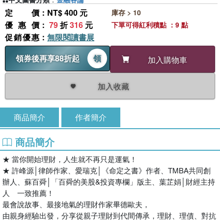
定價
：NT$ 400 元
庫存 > 10
優惠價
：
79
折
316
元
下單可得紅利積點 ：9 點
促銷優惠
：
無限閱讀書展
領券後再享88折起
領
加入購物車
加入收藏
商品簡介
作者簡介
商品簡介
★ 當你開始理財，人生就不再只是運氣！
★ 許峰源│律師作家、愛瑞克│《命定之書》作者、TMBA共同創
辦人、蘇百舜│「百舜的美股&投資專欄」版主、葉芷娟│財經主持
人 一致推薦！
最會說故事、最接地氣的理財作家畢德歐夫，
由親身經驗出發，分享從親子理財到代間傳承，理財、理債、對抗