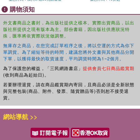
A distinction between management and leadership and an
understanding of why both are necessary.
購物須知
A self-assessment tool for intentional directors.
Techniques for building a solid business.
外文書商品之書封，為出版社提供之樣本。實際出貨商品，以出
Strategies for ensuring quality programming for young children and
版社所提供之現有版本為主。部份書籍，因出版社供應狀況特
殊，匯率將依實際狀況做調整。
their families.
Vignettes and reflective exercises to deepen understanding and
無庫存之商品，在您完成訂單程序之後，將以空運的方式為你下
facilitate application of concepts.
單調貨。為了縮短等待的時間，建議您將外文書與其他商品分開
Interactivity through videos and QR links to online content.
下單，以獲得最快的取貨速度，平均調貨時間為1~2個月。
為了保護您的權益，「三民網路書店」
提供會員七日商品鑑賞期
(收到商品為起始日)。
若要辦理退貨，請在商品鑑賞期內寄回，且商品必須是全新狀態
與完整包裝(商品、附件、發票、隨貨贈品等)否則恕不接受退
貨。
網站導航 >>