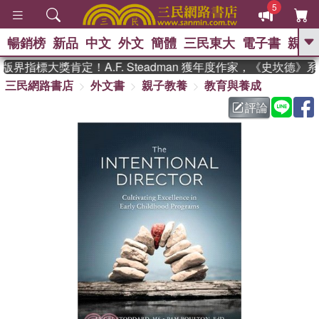
5
暢銷榜
新品
中文
外文
簡體
三民東大
電子書
親子
GO
界指標大獎肯定！A.F. Steadman 獲年度作家，《史坎德》
三民網路書店
外文書
親子教養
教育與養成
、
熱搜：
東野圭吾
高希均教授回憶錄
、
、
、
The Odyssey
父親節
如果歷
評論
、
、
史是一群喵
暑期推薦
國際布克
、
、
獎 臺灣漫遊錄
方念華
台灣的李
、
、
登輝時代
數學女孩：黎曼猜想
偉大的迷走神經