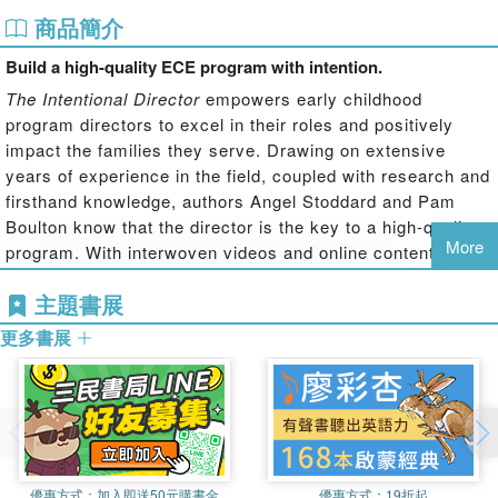
商品簡介
Build a high-quality ECE program with intention.
The Intentional Director
empowers early childhood
program directors to excel in their roles and positively
impact the families they serve. Drawing on extensive
years of experience in the field, coupled with research and
firsthand knowledge, authors Angel Stoddard and Pam
Boulton know that the director is the key to a high-quality
More
program. With interwoven videos and online content, the
authors offer a framework of practical strategies and
主題書展
insights for early childhood directors and administrators to
enhance their leadership and management skills and
更多書展
create thriving learning environments. An ideal resource
for directors at all stages of their careers as well as
directors in training, this book offers:
A comprehensive framework of the essential elements of a thriving
early childhood program.
優惠方式：
加入即送50元購書金
優惠方式：
19折起