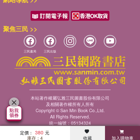
時間到達不了的地方
秋天是適合離去的季節
記憶不會沖淡
若是歸人
在我想你的時候
風塵有淚
還能念出你說過的話
不長也不短
聚焦三民 >>
擁抱你觸撫的陽光
丟失
草木深
放飛的紙鳶
總會在想念的地方徘徊
輯三 總有人能指著妳嘴邊的血跡 說這世界多麼美好
三民書局
三民出版
俯瞰所有你路過的小徑
我與我的不知足症
垂墜著牽掛的相思
都市生活
第十二顆紅蘋果
腐朽的時候還能想起
我把日子過得很輕
那夜漫漫而你遲遲不滅的影
寂寞成正比
鐫刻在回憶裡
不愛了
你一如往昔
本站著作權屬弘雅三民圖書股份有限公司
殤
──〈歸途〉
及相關著作權所有人所有
守望
Copyright © San Min Book Co.,Ltd.
───
驢子耳朵
All Rights Reserved.
破
統一編號：05134324
影子重疊的海域
清明
有擱淺已久的黑暗
380
定價：
墜
庫存：4
收藏
加入購物車
彼時此地活著一群不相識的名字
暢銷榜
客服中心
收藏
瀏覽紀錄
會員專區