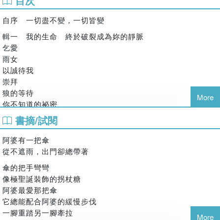
目次
彙集成冊，而是我強求而來的一個實體，它的誕生，來自一段
長時間的陪伴與對話。
自序 一切盡不變，一切皆變
它是我日常生活裡無聲的注腳，也是夜深人靜時，承接我難以
輯一 我的生命 終於破裂成為妳的靜脈
安放的眼淚。更多時候，我對它任性而坦白。有些詩寫於情緒
乞愛
翻湧的當下，有些則是在讀完一本書、走過一段路，或回望一
雨女
則新聞後，緩慢落筆。於我而言，書寫不只是創作，更是一種
以誠待我
生活的紀錄，從無意留下的摺痕，逐漸成為生命裡與之共存的
崇拜
喜悅與疼痛。
狼的等待
More
那些被寫下的生活殘影，以及未必能被好好說完的故事，本就
你不知道的祕密
不會有一個真正的終點。這些年來，我嘗試用不同的方式與文
只想愛你
書摘/試閱
字對談，於是，這本詩集裡可以看見多樣的書寫形式：短詩、
無心
長詩、組詩，亦包含風格上的試探與轉換。然而，這些變化並
風月無變
阿婆有一把傘
非刻意求新，而是希望讓文字更貼近當下所承載的情緒重量。
落花
從不遮雨，出門卻總帶著
它對我而言，不僅是溝通或記錄的載體，更是一種讓瞬間得以
捨離
傘的把手彎彎
延展的溫度。
歸咎是愛
像極聖誕裝飾的拐杖糖
讀浮生六記
回頭整理時，我才發現這些詩自然形成了五個段落。它們像是
阿婆最愛那把傘
雪姬
生命在不同階段留下的痕跡，從愛裡的靠近與撕裂，走向時間
它總能配合阿婆的緩慢步伐
獨白
的抵抗與消耗；從直視社會的傷痕與集體悲鳴，到試著在日常
一腳重踏另一腳牽拉
焚稿祭愛
More
裡尋回柔軟。最終我才明白，所有的變化走至盡頭，其實只是