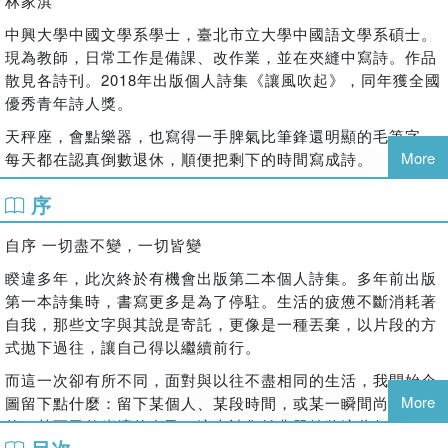
林家淇
存在，於生命摺痕的縫隙裡，溫柔而靜默地陪伴。無論世界如
中興大學中國文學系學士，臺北市立大學中國語文學系碩士。
何變動，記憶始終在脈搏中流動，詩成為一種靜待──靜待理
現為教師，日常工作是備課、改作業，並在夾縫中寫詩。作品
解，靜待釋懷，靜待時光延展之後，回歸最明亮的初心。
散見各詩刊。2018年出版個人詩集《讓風吹起》，同年獲全國
斷裂的紅磚拱橋，是時間震碎的脊梁
優秀青年詩人獎。
妳也曾為它感到惆悵，儘管蒼苔撫平了傷
天秤座，會點樂器，也寫得一手脾氣比筆鋒還明顯的毛筆字。
歲月也就此在牆面結痂。
More
每天都在認真倒數退休，順便把剩下的時間寫成詩。
──〈草木深〉
序
自序 一切盡不變，一切皆變
睽違多年，此次終於有機會出版第二本個人詩集。多年前出版
第一本詩集時，書寫更多是為了停駐。生活的疲憊不斷消耗著
自我，那些文字與其說是寄託，更像是一種丟棄，以片段的方
式拋下過往，讓自己得以繼續前行。
而這一次卻有所不同，面對與以往不盡相同的生活，我開始企
More
圖留下點什麼：留下某個人、某段時間，或某一瞬間尚未崩壞
的，甚至已然崩壞的自己。這本詩集並非單純將這些年的作品