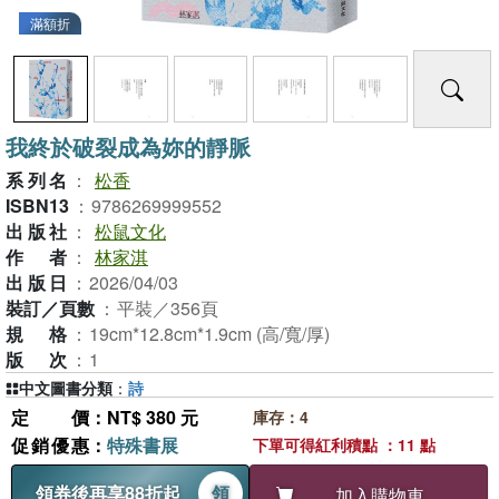
滿額折
我終於破裂成為妳的靜脈
系列名
：
松香
ISBN13
：
9786269999552
出版社
：
松鼠文化
作者
：
林家淇
出版日
：
2026/04/03
裝訂／頁數
：
平裝／356頁
規格
：
19cm*12.8cm*1.9cm (高/寬/厚)
版次
：
1
中文圖書分類
：
詩
定價
：NT$ 380 元
庫存：4
促銷優惠
：
特殊書展
下單可得紅利積點 ：11 點
領券後再享88折起
領
加入購物車