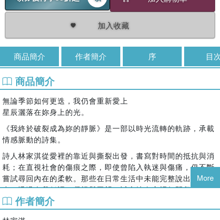
加入收藏
商品簡介
作者簡介
序
目
商品簡介
無論季節如何更迭，我仍會重新愛上
星辰灑落在妳身上的光。
《我終於破裂成為妳的靜脈》是一部以時光流轉的軌跡，承載
情感脈動的詩集。
詩人林家淇從愛裡的靠近與撕裂出發，書寫對時間的抵抗與消
耗；在直視社會的傷痕之際，即使曾陷入執迷與傷痛，仍不斷
More
嘗試尋回內在的柔軟。那些在日常生活中未能完整說出的故
事，透過自我低語、凝視與回望，誠實地在字裡行間留下仍然
作者簡介
跳動的心音。
綿密層疊的詩句裡，詩人並非只渴望撫平傷口，而是默許脆弱