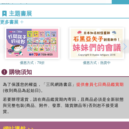
我們都說愛
阿婆有一把傘
回歸原本。
歸途
歷經挺直的腰桿逐漸枯垂
主題書展
我寫過耗損、寫過執迷，也寫過憤怒與崩裂後難以癒合的傷
裂縫中的愛
見證兒女的蒼老與孫輩的分別
更多書展
痛。那些被寫下的故事留在詩裡，它們並不試圖撫慰我的哀
蘭因絮果
阿婆早晨天未亮就拄著傘來到市場
傷，只是默許著我的脆弱，並靜待我走向釋懷。
軟著陸
挑著新鮮的水果與幾把青菜
書寫走到後來，文字所承受的不再只是我的任性與情緒，它開
輯二 所有意志皆成荒蕪 倒映水面的臉龐逐漸皴皺
阿婆問我有什麼想吃的
始配合我的步調，逐漸與我同行。痛仍在，但我不再需要證明
消耗
我指著零食攤
它的存在，也無需強迫它隨時間沖淡；偶爾隨著季節更迭勾起
小唯
阿婆掏出皺皺的一百讓我去買
舊傷，哭過一場，仍能被記錄下來。愛亦依然存在，卻不必再
流逝的時光
更不忘碎念著吃糖會蛀牙
優惠方式：
79折
優惠方式：
熱賣中
以撕裂作為代價；隨著時間流逝，我逐漸看清它的本質，初心
撫今追昔
如今阿婆的一把傘
購物須知
未曾改變，只是我們始終不善拿捏。
未央
掛在玄關
有些事情終究會改變，卻也會以另一種形式留下來。那不是停
餘生
阿婆的身軀變得很小
為了保護您的權益，「三民網路書店」
提供會員七日商品鑑賞期
滯不前，而是在變動之中，選擇駐足與靜待。
時間的臂彎
拄不起傘
(收到商品為起始日)。
墓畔
若要辦理退貨，請在商品鑑賞期內寄回，且商品必須是全新狀態
阿婆說
學習遺忘
與完整包裝(商品、附件、發票、隨貨贈品等)否則恕不接受退
她想媽媽了
衰變
貨。
──〈阿婆有一把傘〉
失序
她
───
惦記
網站導航 >>