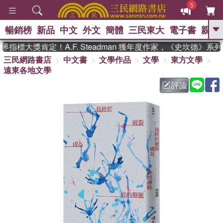
5
暢銷榜
新品
中文
外文
簡體
三民東大
電子書
親子
GO
標大獎肯定！A.F. Steadman 獲年度作家，《史坎德》系
三民網路書店
中文書
文學作品
文學
東方文學
、
熱搜：
東野圭吾
高希均教授回憶錄
遠東各地文學
、
、
、
The Odyssey
父親節
如果歷
、
、
史是一群喵
暑期推薦
國際布克
評論
、
、
獎 臺灣漫遊錄
方念華
台灣的李
、
、
登輝時代
數學女孩：黎曼猜想
偉大的迷走神經