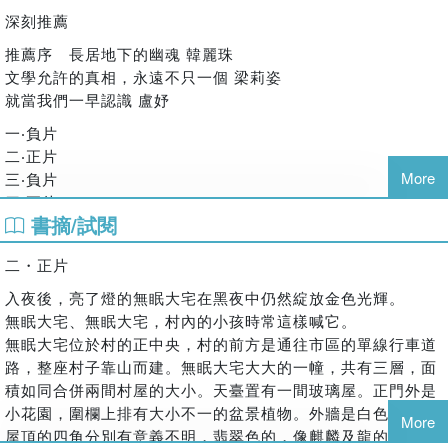
信、尚待顯影的照片、即將解開的身世謎團；那些事先將揚，
深刻推薦
不可靠的敘述線索，則布置出M.C.艾雪畫裡充滿迴路的悖論空
推薦序 長居地下的幽魂 韓麗珠
間；但我更願意把它讀成一則尋根故事。那位人到中年，突然
文學允許的真相，永遠不只一個 梁莉姿
從英國返港的主人公，為什麼不得不回到西沙公路上那條小村
就當我們一早認識 盧妤
落？歸來的人，既非新界的原住民；偏離主調的性向，也注定
他無法延續父系的傳承。而真正把一切連根拔起的，卻是殖民
一‧負片
城市的權力與資本遊戲。小說汲汲追問的，難道不是香港遺民
二‧正片
的共同困境：沒有原鄉的離散者，可以到哪裡去尋根？作品聚
More
三‧負片
焦的大宅，與其說是「家」，不若說一個由慾望交織的空間。
四‧正片
書摘/試閱
如果昔日與繁華相隔的一方淨土，早已被換算為待價而沽的商
五‧負片
品，那麼，萬花筒式的小說技藝，或許是一種挽回的手勢，藉
六‧正片
二・正片
以鉤沉無法被宏大敘事所框定，也無法被抽象數字所約化的流
七‧後山
動愛慾。回首的人念茲在茲，難以在檔案庫裡找到的歷史真
八‧信件
入夜後，亮了燈的無眠大宅在黑夜中仍然綻放金色光輝。
相，必須追蹤至青春肉身的熱情與躁動；而小說最動人的時
無眠大宅、無眠大宅，村內的小孩時常這樣喊它。
後記
刻，也始終在一眾輕狂少年無望地迫近愛的瞬間。
無眠大宅位於村的正中央，村的前方是通往市區的單線行車道
附錄
──謝曉虹（作家、香港浸會大學人文及創作系副教授）
路，整座村子靠山而建。無眠大宅大大的一幢，共有三層，面
積如同合併兩間村屋的大小。天臺置有一間玻璃屋。正門外是
小花園，圍欄上排有大小不一的盆景植物。外牆是白色的，紅
推薦序 長居地下的幽魂 韓麗珠（作家）
More
屋頂的四角分別有意義不明，翡翠色的，像麒麟及龍的浮雕。