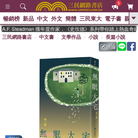
5
暢銷榜
新品
中文
外文
簡體
三民東大
電子書
親子
GO
. Steadman 獲年度作家，《史坎德》系列帶你踏上熱血奇幻旅
三民網路書店
中文書
文學作品
小說
長篇小說
、
熱搜：
東野圭吾
高希均教授回憶錄
、
、
、
The Odyssey
父親節
如果歷
評論
、
、
史是一群喵
暑期推薦
國際布克
、
、
獎 臺灣漫遊錄
方念華
台灣的李
、
、
登輝時代
數學女孩：黎曼猜想
偉大的迷走神經