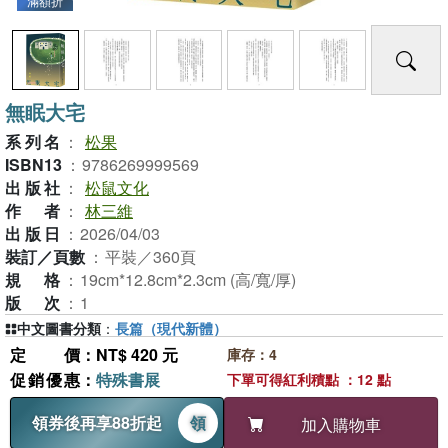
滿額折
無眠大宅
系列名
：
松果
ISBN13
：
9786269999569
出版社
：
松鼠文化
作者
：
林三維
出版日
：
2026/04/03
裝訂／頁數
：
平裝／360頁
規格
：
19cm*12.8cm*2.3cm (高/寬/厚)
版次
：
1
中文圖書分類
：
長篇（現代新體）
定價
：NT$ 420 元
庫存：4
促銷優惠
：
特殊書展
下單可得紅利積點 ：12 點
領券後再享88折起
領
加入購物車