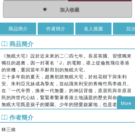
加入收藏
商品簡介
作者簡介
名人推薦
目
商品簡介
《無眠大宅》設於近未來的二〇四七年。長居英國、習慣獨來
獨往的趙奧，因一封署名「J」的電郵，搭上從倫敦飛往香港
的班機，重回當年不辭而別的無眠大宅。
三十多年前的夏天，趙奧初踏無眠大宅，於桂花樹下與朱利
安、朱利亞兄妹成為摯友，並結識朱利安的青梅竹馬李維月。
在「一代辛勞，換來一代無憂」的神話背後，原居民與非原居
民的跨世代心結，緊緊牽繫著香港土地議題的歷史與命運。
More
無眠大宅既是孩子的樂園、少年的戀愛啟蒙地，也是老人的後
花園與成年人的擂臺。隨著時間推移與敘事轉換，村民間的關
作者簡介
係逐漸變質：曖昧、背離與悔悟交纏並生。當孩子仍在守護夢
境，推土機卻已在後山待命。
林三維
《無眠大宅》書寫土地、世代、移民、記憶與想像，不僅是一