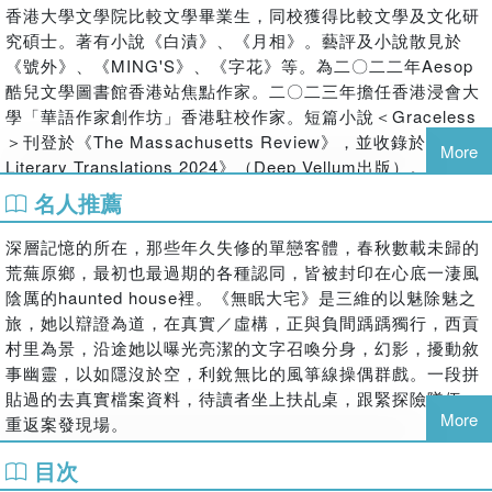
段返鄉的旅程，更是一場對成長的告別式。
香港大學文學院比較文學畢業生，同校獲得比較文學及文化研
究碩士。著有小說《白漬》、《月相》。藝評及小說散見於
白樵 謝曉虹 深刻推薦
《號外》、《MING'S》、《字花》等。為二〇二二年Aesop
韓麗珠 梁莉姿 盧妤 專文推薦
酷兒文學圖書館香港站焦點作家。二〇二三年擔任香港浸會大
學「華語作家創作坊」香港駐校作家。短篇小說＜Graceless
＞刊登於《The Massachusetts Review》，並收錄於《Best
More
Literary Translations 2024》（Deep Vellum出版）。
名人推薦
深層記憶的所在，那些年久失修的單戀客體，春秋數載未歸的
荒蕪原鄉，最初也最過期的各種認同，皆被封印在心底一淒風
陰厲的haunted house裡。《無眠大宅》是三維的以魅除魅之
旅，她以辯證為道，在真實／虛構，正與負間踽踽獨行，西貢
村里為景，沿途她以曝光亮潔的文字召喚分身，幻影，擾動敘
事幽靈，以如隱沒於空，利銳無比的風箏線操偶群戲。一段拼
貼過的去真實檔案資料，待讀者坐上扶乩桌，跟緊探險隊伍，
More
重返案發現場。
──白樵（作家）
目次
《無眠大宅》調度了不少偵探小說的元素──神祕的遠方來