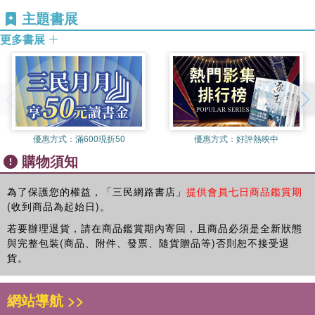
二○一九年，「元朗國」一詞頻繁地出現在社交媒體。意即：
不是他自誇，即使趙奧蒙上雙眼，摸黑在無眠大宅走路，他也
主題書展
雖然元朗位於香港新界區，但，卻彷彿自成一國，無論政府或
不會絆倒。對於無眠大宅底樓及一樓的空間劃分、室內設計、
紀律部隊也無法真正干擾其內部規則或監管。究其原因，當然
更多書展
家具擺設，他有十足十信心。為了加強記憶，他為無眠大宅畫
與由來已久的圍村文化和丁權相關。
過這樣的圖──一看就知道是出自業餘者之手，帶有幼嫩的風
那時，某位臺灣朋友問我：「所謂『丁屋』是什麼？為何圍村
格，全都是粗淺不一的線條，甚至是畫圖的基本技巧，如比
彷若不受外界管轄？」歷史問題剪不斷，理還亂，無法長話短
例，亦未能拿捏得宜，全是出於心愛而繪製的平面圖。
說地解釋。
三張大小相若的紙摺成一疊紙，並由迴紋針夾著，像袋巾，內
林三維新作《無眠大宅》以圍村作為小說主要背景和隱喻，以
容分別是無眠大宅底樓、一樓及二樓的平面圖。從摺痕得知，
三個家庭，四個身在不同處境的少年少女（朱利安、朱利亞、
優惠方式：
滿600現折50
優惠方式：
好評熱映中
平面圖曾被繪圖者多次攤開、修改，某些部分的紙質較薄，顯
李維月及趙奧）為主角，橫跨數十年的時空，側寫出香港這個
購物須知
然被繪圖者反覆擦拭、修改重畫，第一張平面圖尤其仔細，花
城巿在幾個世代之間的變化。這實在是個一點都不容易，甚至
園、大廳、飯廳以至廚房各在其位，標記電視櫃、飯桌、櫥
可以說得上非常艱難，極具挑戰性的小說實驗。
為了保護您的權益，「三民網路書店」
提供會員七日商品鑑賞期
櫃、唱片機的位置，就連飯桌上方那幅家庭照也有指涉，可見
從《白漬》到《月相》，林一直擅長刻畫家庭予人之傷害和
(收到商品為起始日)。
繪圖者對底樓的空間布置及各個部分之組成十分熟稔。第二張
愛，暴力與溫柔。到了《無眠大宅》，要處理的則是從個人、
平面圖的左右邊是兩間房間，繪圖者得以用上間尺，把A 4紙
家庭，以至整個社會以及背後構成各個人物各種面貌的歷史裡
若要辦理退貨，請在商品鑑賞期內寄回，且商品必須是全新狀態
張平均分了一半，以示公平。繪圖者在一樓的兩位房間主人的
與完整包裝(商品、附件、發票、隨貨贈品等)否則恕不接受退
的前因後果。
打打鬧鬧下，分劃出相等空間。起初，繪畫者對己見有些許堅
貨。
林三維的小說，總是讓我想起異國的陰雨和白霧，一種英式的
持，他直覺那兩張房間的面積並非均等，卻不好爭辯，而兩間
憂鬱。沒有撕心裂肺的呼喊、沒有過度渲染的描繪、沒有驚駭
房的主人各持己見，吵著要繪圖者加大所屬房間的比例。
的場面，可是有許多意在言外，或，讀完了幾個段落、幾頁，
網站導航 >>
繪畫者唯有用最為公允的方法處理。他們三人同時忘記考慮走
甚至幾十頁才理解，人物的話中之話是什麼。這倒不是說，林