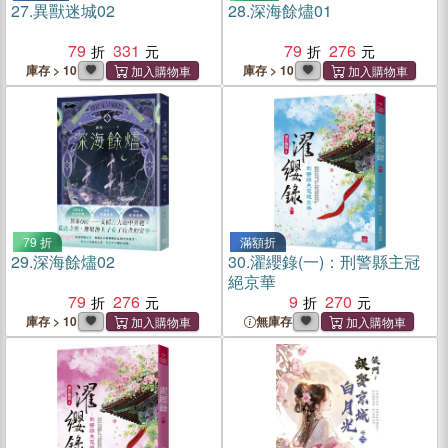
27.
異獸迷城02
28.
深海餘燼01
79
331
79
276
庫存 > 10
庫存 > 10
79 折
滿額折
29.
深海餘燼02
30.
濯纓錄(一)：刑警縣主冠
絕京華
79
276
9
270
庫存 > 10
無庫存