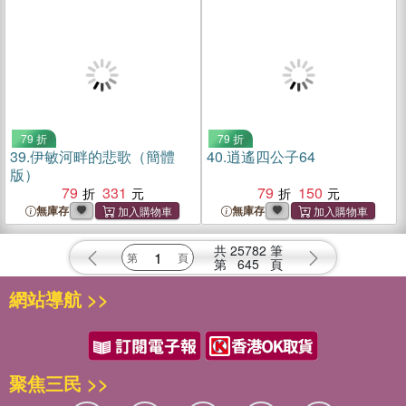
79 折
79 折
39.
伊敏河畔的悲歌（簡體
40.
逍遙四公子64
版）
79
331
79
150
無庫存
無庫存
共
25782
筆
第
645
頁
網站導航 >>
聚焦三民 >>