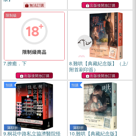
無法訂購
出版後開放訂購
限制級
7.
撩癒．下
8.
難哄【典藏紀念版】（上/
附首刷印簽）
出版後開放訂購
出版後開放訂購
預購
預購
滿額折
滿額折
9.
桐花中路私立協濟醫院怪
10.
難哄【典藏紀念版】