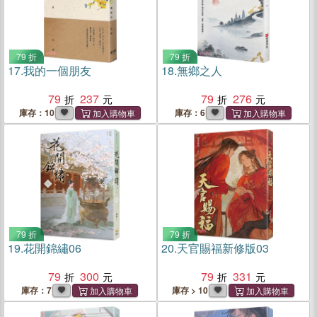
79 折
79 折
17.
我的一個朋友
18.
無鄉之人
79
237
79
276
庫存：10
庫存：6
79 折
79 折
19.
花開錦繡06
20.
天官賜福新修版03
79
300
79
331
庫存：7
庫存 > 10