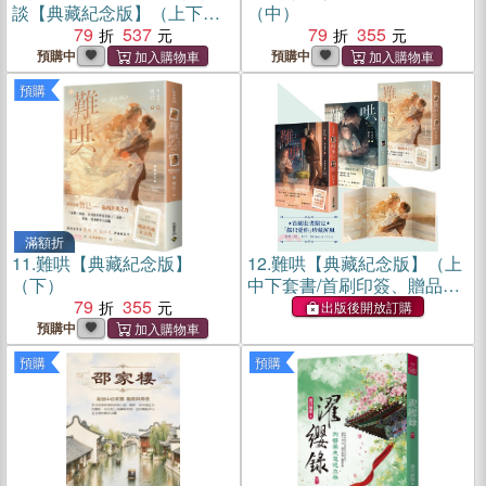
談【典藏紀念版】（上下套
（中）
書不分售）：長年位居青春
79
537
79
355
文學好評榜，讀者心中經典
預購中
預購中
神作！
預購
滿額折
11.
難哄【典藏紀念版】
12.
難哄【典藏紀念版】（上
（下）
中下套書/首刷印簽、贈品
79
355
版）
出版後開放訂購
預購中
預購
預購