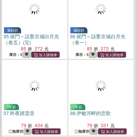
滿額折
滿額折
35.
侯門～誤娶京城白月光
36.
侯門～誤娶京城白月光
（卷五）(完)
（卷一）
85
272
85
272
庫存：5
庫存：5
79 折
79 折
37.
昨夜踏跫音
38.
伊敏河畔的悲歌
79
434
79
331
無庫存
無庫存