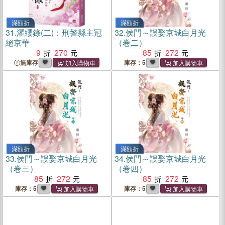
滿額折
滿額折
31.
濯纓錄(二)：刑警縣主冠
32.
侯門～誤娶京城白月光
絕京華
（卷二）
9
270
85
272
無庫存
庫存：5
滿額折
滿額折
33.
侯門～誤娶京城白月光
34.
侯門～誤娶京城白月光
（卷三）
（卷四）
85
272
85
272
庫存：5
庫存：5