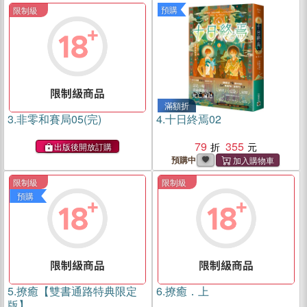
預購
限制級
滿額折
3.
非零和賽局05(完)
4.
十日終焉02
79
355
出版後開放訂購
預購中
限制級
限制級
預購
5.
撩癒【雙書通路特典限定
6.
撩癒．上
版】