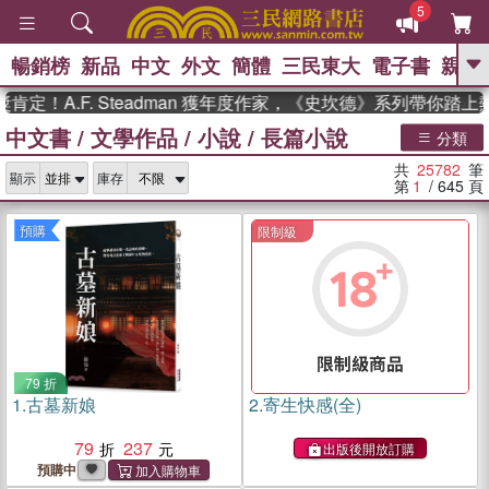
5
暢銷榜
新品
中文
外文
簡體
三民東大
電子書
親子
GO
.F. Steadman 獲年度作家，《史坎德》系列帶你踏上熱血奇
中文書
/
文學作品
/
小說
/
長篇小說
、
熱搜：
東野圭吾
高希均教授回憶錄
分類
、
、
、
The Odyssey
父親節
如果歷
共
25782
筆
、
、
顯示
庫存
史是一群喵
暑期推薦
國際布克
第
1
/ 645
頁
、
、
獎 臺灣漫遊錄
方念華
台灣的李
、
、
登輝時代
數學女孩：黎曼猜想
預購
限制級
偉大的迷走神經
79 折
1.
古墓新娘
2.
寄生快感(全)
79
237
出版後開放訂購
預購中