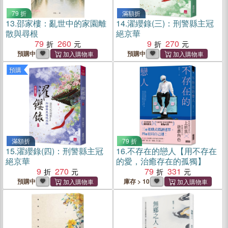
79 折
滿額折
13.
邵家樓：亂世中的家園離
14.
濯纓錄(三)：刑警縣主冠
散與尋根
絕京華
79
260
9
270
預購中
預購中
預購
滿額折
79 折
15.
濯纓錄(四)：刑警縣主冠
16.
不存在的戀人【用不存在
絕京華
的愛，治癒存在的孤獨】
9
270
79
331
預購中
庫存 > 10