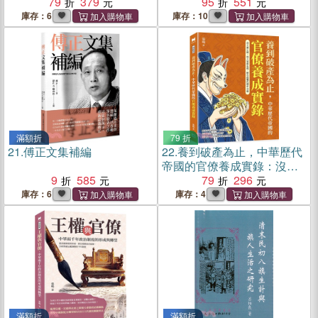
79
379
95
551
庫存：6
庫存：10
滿額折
79 折
21.
傅正文集補編
22.
養到破產為止，中華歷代
帝國的官僚養成實錄：沒人
9
585
想亡國，但大家都在混，歷
79
296
代政權的慢性自殺
庫存：6
庫存：4
滿額折
滿額折