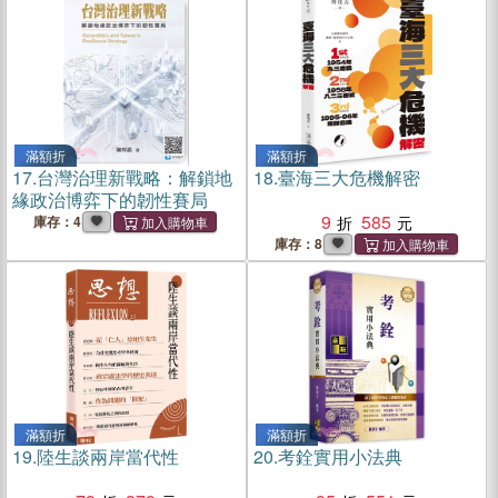
滿額折
滿額折
17.
台灣治理新戰略：解鎖地
18.
臺海三大危機解密
緣政治博弈下的韌性賽局
9
585
庫存：4
庫存：8
滿額折
滿額折
19.
陸生談兩岸當代性
20.
考銓實用小法典