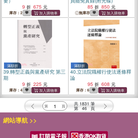
要）
員罷免實錄(附光碟)
9
675
85
850
庫存：2
無庫存
滿額折
滿額折
39.
轉型正義與黨產研究 第三
40.
立法院職權行使法逐條釋
期
論
9
225
95
608
庫存：4
庫存：6
共
1831
筆
第
46
頁
網站導航 >>