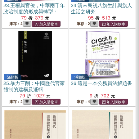
23.
王權與官僚，中華兩千年
24.
清末民初八旗生計與旗人
政治制度的形成與轉型：從
生活之研究
封建制度的形成，到官僚體
79
379
95
513
系的延續，分析曾被反覆調
庫存：4
庫存：2
整的千年制度
滿額折
滿額折
25.
暴力三酬：中國歷代官家
26.
這是一本公務員法解題書
體制的建構及邏輯
79
1027
9
702
庫存：2
庫存：4