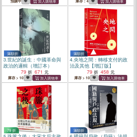
預購中
庫存：4
滿額折
滿額折
3.
世紀的誕生：中國革命與
4.
央地之間：轉移支付的政
政治的邏輯（增訂本）
治及其他【增訂版】
79
671
79
458
庫存 > 10
庫存 > 10
79 折
滿額折
5.
珠簾之後：大宋太后主政
6.
國籍與戶政（戶籍）法規