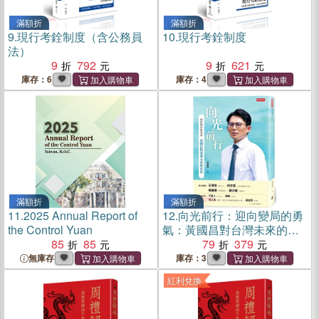
滿額折
滿額折
9.
現行考銓制度（含公務員
10.
現行考銓制度
法）
9
792
9
621
庫存：6
庫存：4
滿額折
滿額折
11.
2025 Annual Report of
12.
向光前行：迎向變局的勇
the Control Yuan
氣：黃國昌對台灣未來的省
85
85
思
79
379
無庫存
庫存：3
紅利兌換