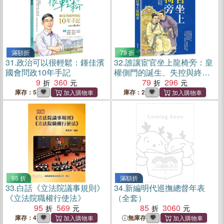
滿額折
79 折
31.
政治可以很輕鬆：鍾佳濱
32.
誰讓宦官坐上龍椅旁：皇
國會問政10年手記
權側門的誕生、失控與終結─
9
360
帝制最難解的政治循環
79
296
庫存：5
庫存：2
95 折
滿額折
33.
白話《立法院議事規則》
34.
新編明代巡撫總督年表
《立法院職權行使法》
（全套）
95
569
85
3060
庫存：4
無庫存