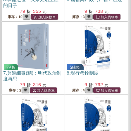
的日子
79
355
9
738
庫存 > 10
庫存：3
79 折
滿額折
7.
莫道細微(精)：明代政治制
8.
現行考銓制度
度再思
79
316
9
792
庫存：2
庫存：4