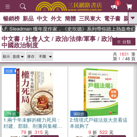
5
暢銷榜
新品
中文
外文
簡體
三民東大
電子書
親子
GO
Steadman 獲年度作家，《史坎德》系列帶你踏上熱血奇幻旅程
中文書
/
社會人文
/
政治/法律/軍事
/
政治
/
、
、
熱搜：
東野圭吾
The Odyssey
分類
中國政治制度
、
、
父親節
如果歷史是一群喵
暑期
、
、
推薦
國際布克獎 臺灣漫遊錄
方
共
1831
筆
、
、
顯示
庫存
念華
台灣的李登輝時代
數學女
第
1
/ 46
頁
、
孩：黎曼猜想
偉大的迷走神經
預購
79 折
滿額折
1.
兩千年未解的權力死局：
2.
情境式戶籍法規大意看這
封建、郡縣、削藩與集權背
本就夠了
後的制度邏輯
79
315
9
522