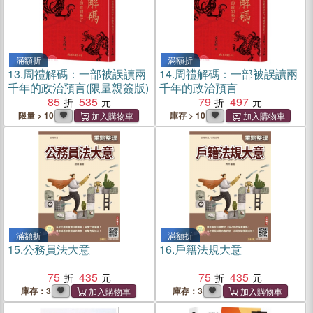
滿額折
滿額折
13.
周禮解碼：一部被誤讀兩
14.
周禮解碼：一部被誤讀兩
千年的政治預言(限量親簽版)
千年的政治預言
85
535
79
497
限量 > 10
庫存 > 10
滿額折
滿額折
15.
公務員法大意
16.
戶籍法規大意
75
435
75
435
庫存：3
庫存：3