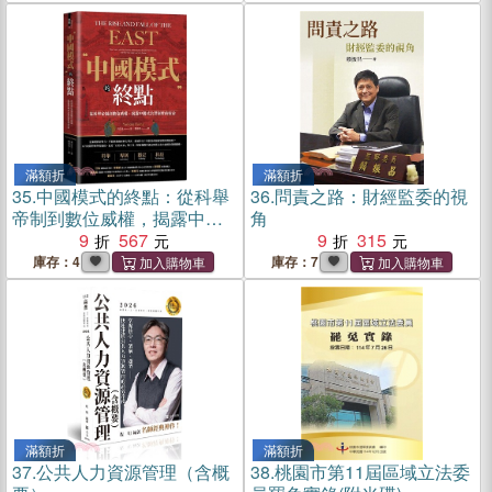
滿額折
滿額折
35.
中國模式的終點：從科舉
36.
問責之路：財經監委的視
帝制到數位威權，揭露中國
角
式治理制度的宿命
9
567
9
315
庫存：4
庫存：7
滿額折
滿額折
37.
公共人力資源管理（含概
38.
桃園市第11屆區域立法委