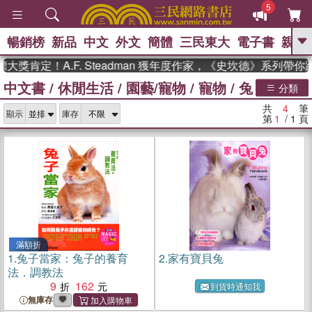
5
暢銷榜
新品
中文
外文
簡體
三民東大
電子書
親子
GO
獎肯定！A.F. Steadman 獲年度作家，《史坎德》系列帶
中文書
/
休閒生活
/
園藝/寵物
/
寵物
/
兔
、
熱搜：
東野圭吾
高希均教授回憶錄
分類
、
、
、
The Odyssey
父親節
如果歷
共
4
筆
、
、
顯示
庫存
史是一群喵
暑期推薦
國際布克
第
1
/ 1
頁
、
、
獎 臺灣漫遊錄
方念華
台灣的李
、
、
登輝時代
數學女孩：黎曼猜想
偉大的迷走神經
滿額折
1.
兔子當家：兔子的養育
2.
家有寶貝兔
法．調教法
9
162
到貨時通知我
無庫存