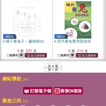
滿額折
滿額折
3.
橘子養兔子－趣味館02
4.
現代養兔實用新技術
9
225
9
216
無庫存
無庫存
共
4
筆
第
1
頁
網站導航 >>
聚焦三民 >>