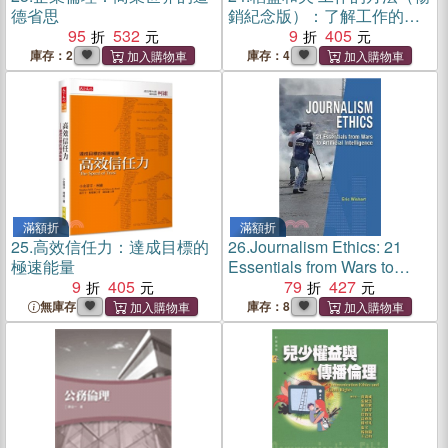
德省思
銷紀念版）：了解工作的本
95
532
質，實踐自我，從平凡變非
9
405
凡的成長方程式
庫存：2
庫存：4
滿額折
滿額折
25.
高效信任力：達成目標的
26.
Journalism Ethics: 21
極速能量
Essentials from Wars to
9
405
Artificial Intelligence
79
427
無庫存
庫存：8