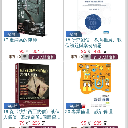
滿額折
滿額折
17.
走鋼索的律師
18.
研究誠信：教育推展、數
位議題與案例省思
95
361
95
428
庫存：2
庫存：2
滿額折
滿額折
19.
從《致加西亞的信》談個
20.
專業倫理：設計倫理
人價值：職場關係×個體價值
×責任心態×得失關係，揭示
79
236
95
285