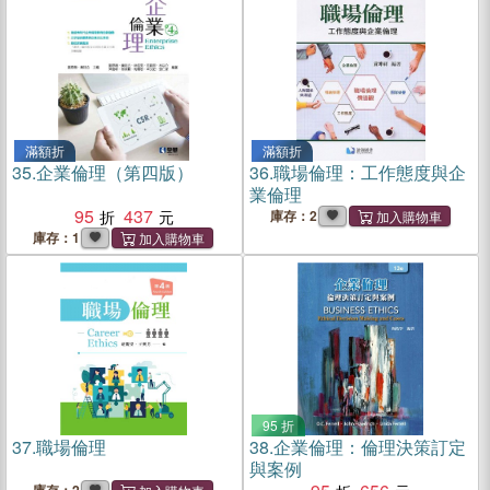
滿額折
滿額折
35.
企業倫理（第四版）
36.
職場倫理：工作態度與企
業倫理
95
437
庫存：2
庫存：1
95 折
37.
職場倫理
38.
企業倫理：倫理決策訂定
與案例