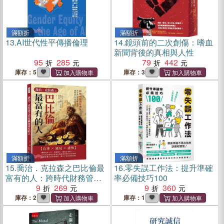
滿額折
滿額折
13.
AI世代性平傳播倫理
14.
鏡頭前的二次創傷：嗜血
新聞背後的真相與人性
95
285
79
442
庫存：5
庫存：3
滿額折
滿額折
15.
喬治．克拉森之巴比倫最
16.
零失誤工作法：提升準確
富有的人：跨時代財務管
率必備技巧100
理！黃金法則助你穩步前
9
269
9
360
行，讓財富不再遙不可及
庫存：2
庫存：1