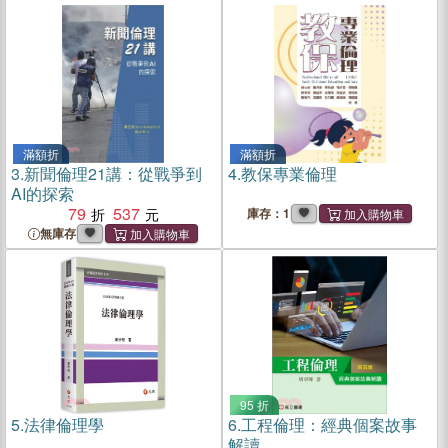
典【經典珍藏版】
滿額折
滿額折
3.
新聞倫理21講：從戰爭到
4.
教保專業倫理
AI的探索
79
537
庫存：1
無庫存
95 折
5.
法律倫理學
6.
工程倫理：經典個案故事
解讀