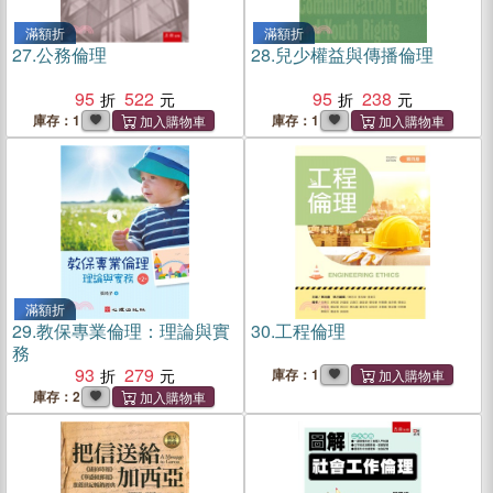
滿額折
滿額折
27.
公務倫理
28.
兒少權益與傳播倫理
95
522
95
238
庫存：1
庫存：1
滿額折
29.
教保專業倫理：理論與實
30.
工程倫理
務
93
279
庫存：1
庫存：2