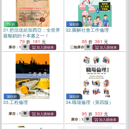
79 折
滿額折
31.
把信送給加西亞：全世界
32.
圖解社會工作倫理
最暢銷的十本書之一！
79
181
95
361
庫存：1
無庫存
滿額折
滿額折
33.
工程倫理
34.
職場倫理（第四版）
95
333
庫存：1
庫存：1