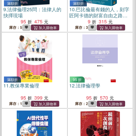
滿額折
滿額折
9.
法律倫理25問：法律人的
10.
巴比倫最有錢的人，刻字
抉擇現場
匠阿卡德的財富自由之路：
95
475
傳承百年，獲得財富與幸福
9
315
的五大黃金法則
庫存：5
庫存：3
滿額折
95 折
11.
教保專業倫理
12.
法律倫理學
95
399
95
570
庫存：1
庫存：2