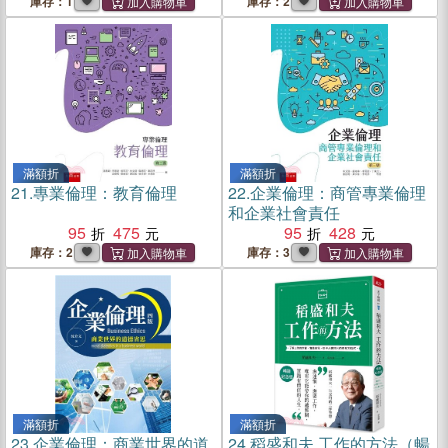
哈伯德的成功哲學與人生觀
庫存：1
庫存：2
滿額折
滿額折
21.
專業倫理：教育倫理
22.
企業倫理：商管專業倫理
和企業社會責任
95
475
95
428
庫存：2
庫存：3
滿額折
滿額折
23.
企業倫理：商業世界的道
24.
稻盛和夫 工作的方法（暢