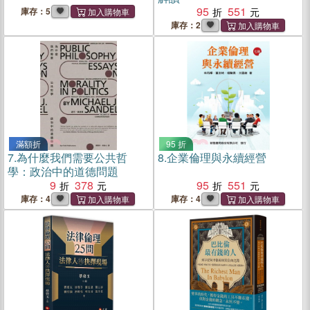
95
551
庫存：5
庫存：2
滿額折
95 折
7.
為什麼我們需要公共哲
8.
企業倫理與永續經營
學：政治中的道德問題
9
378
95
551
庫存：4
庫存：4