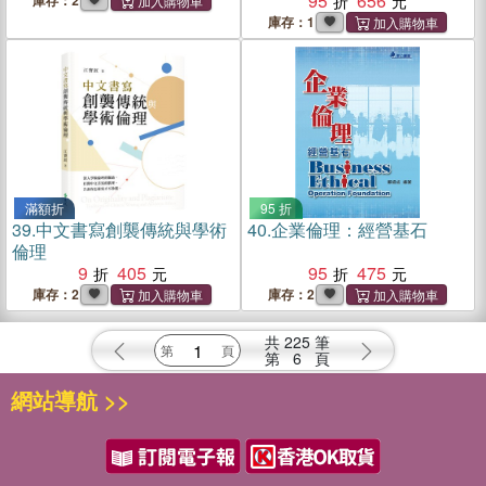
95
656
庫存：2
庫存：1
滿額折
95 折
39.
中文書寫創襲傳統與學術
40.
企業倫理：經營基石
倫理
9
405
95
475
庫存：2
庫存：2
共
225
筆
第
6
頁
網站導航 >>