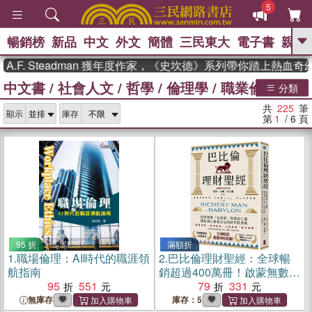
5
暢銷榜
新品
中文
外文
簡體
三民東大
電子書
親子
GO
Steadman 獲年度作家，《史坎德》系列帶你踏上熱血奇幻旅程
中文書
/
社會人文
/
哲學
/
倫理學
/
職業倫理
、
熱搜：
東野圭吾
高希均教授回憶錄
分類
、
、
、
The Odyssey
父親節
如果歷
共
225
筆
、
、
顯示
庫存
史是一群喵
暑期推薦
國際布克
第
1
/ 6
頁
、
、
獎 臺灣漫遊錄
方念華
台灣的李
、
、
登輝時代
數學女孩：黎曼猜想
偉大的迷走神經
95 折
滿額折
1.
職場倫理：AI時代的職涯領
2.
巴比倫理財聖經：全球暢
航指南
銷超過400萬冊！啟蒙無數
95
551
「富爸爸」的致富心態，錢
79
331
包與心靈都富足的跨世代寶
無庫存
庫存：5