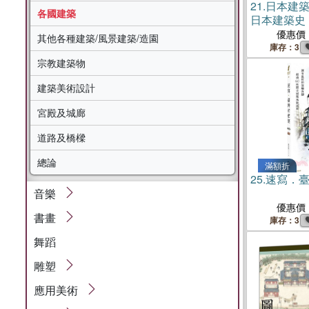
21.
日本建
各國建築
日本建築史
識別的覺醒
優惠價
其他各種建築/風景建築/造園
庫存：3
宗教建築物
建築美術設計
宮殿及城廊
道路及橋樑
總論
滿額折
25.
速寫．
音樂
優惠價
書畫
庫存：3
舞蹈
雕塑
應用美術