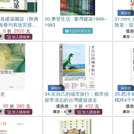
滿額折
郡各建築圖說（附典
30.
摩登生活 : 臺灣建築1949–
31.
min
每冊均有故宮授權
1983
散策：從
籤】
9
2520
舘，透過
：
優
到貨時通知我
師視角，
庫存：
力
滿額折
滿額折
築史
34.
在自己的城市旅行：都市偵
35.
西洋
探李清志的台灣建築迷走
橫跨4千
95
380
9
432
作
：
優惠價：
優
庫存：4
庫存：