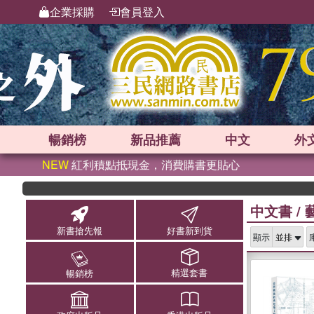
企業採購
會員登入
暢銷榜
新品
推薦
中文
外
NEW
紅利積點抵現金，消費購書更貼心
中文書
/
新書搶先報
好書新到貨
顯示
精選套書
暢銷榜