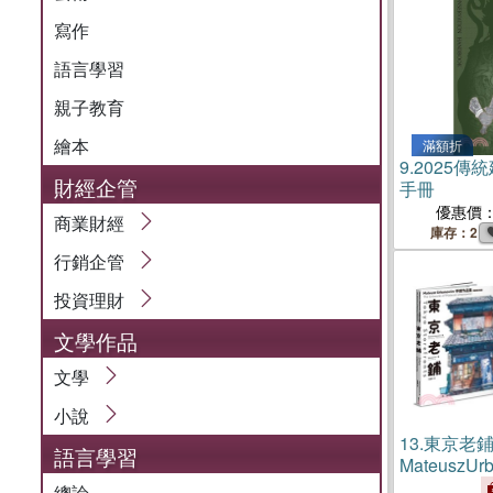
寫作
語言學習
親子教育
繪本
滿額折
9.
2025傳
財經企管
手冊
優惠價
商業財經
庫存：2
行銷企管
投資理財
文學作品
文學
小說
13.
東京老
語言學習
MateuszU
集【暢銷紀
總論