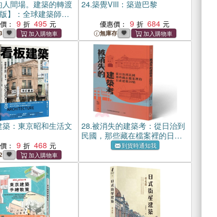
的人間場。建築的轉渡
24.
築覺VIII：築遊巴黎
版】：全球建築師用
討生命的建築詩篇
9
495
9
684
惠價：
優惠價：
3
無庫存
建築：東京昭和生活文
28.
被消失的建築考：從日治到
民國，那些藏在檔案裡的日產
9
468
建築20帖
惠價：
到貨時通知我
2