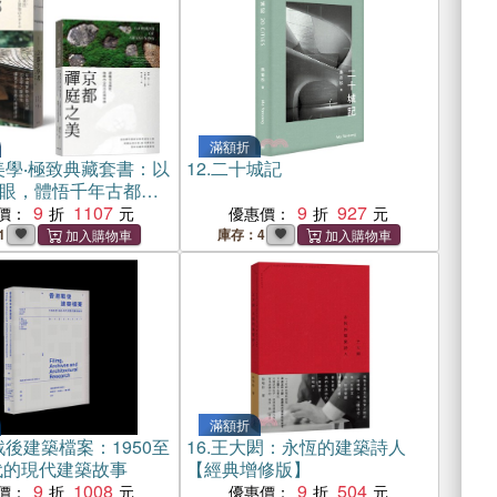
滿額折
美學‧極致典藏套書：以
12.
二十城記
眼，體悟千年古都的
意蘊（全2冊）
9
1107
9
927
價：
優惠價：
1
庫存：4
滿額折
後建築檔案：1950至
16.
王大閎：永恆的建築詩人
年代的現代建築故事
【經典增修版】
9
1008
9
504
價：
優惠價：