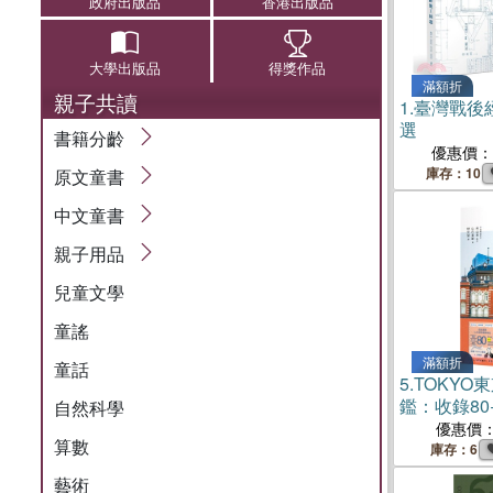
政府出版品
香港出版品
大學出版品
得獎作品
滿額折
親子共讀
1.
臺灣戰後
選
書籍分齡
優惠價：
庫存：10
原文童書
中文童書
親子用品
兒童文學
童謠
滿額折
童話
5.
TOKYO
鑑：收錄8
自然科學
化財與國寶
優惠價
算數
代摩登，感
庫存：6
面貌
藝術