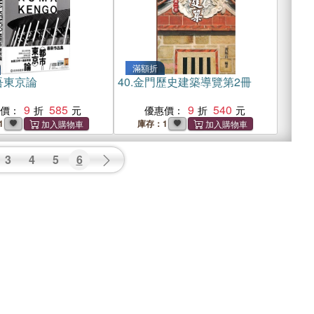
滿額折
吾東京論
40.
金門歷史建築導覽第2冊
9
585
9
540
惠價：
優惠價：
1
庫存：1
3
4
5
6