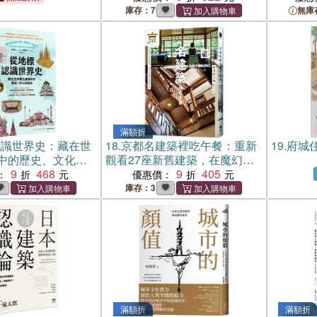
庫存：7
無庫
滿額折
認識世界史：藏在世
18.
京都名建築裡吃午餐：重新
19.
府城住
中的歷史、文化與
觀看27座新舊建築，在魔幻空
9
468
間裡用餐穿梭時光
9
405
：
優惠價：
庫存：3
滿額折
滿額折