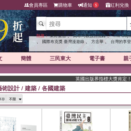
會員專區
購物車
通知
紅利兌換
5
、
、
熱搜：
東野圭吾
高希均教授回憶錄
The Odys
、
、
、
國際布克獎 臺灣漫遊錄
方念華
台灣的李登
文
簡體
三民東大
電子書
親
英國出版界指標大獎肯定！A.F. Ste
藝術設計
/
建築
/
各國建築
庫存