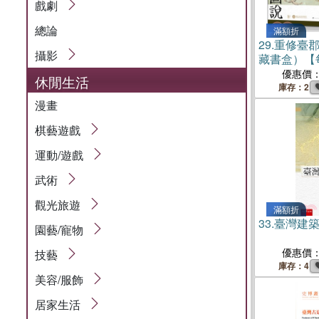
戲劇
總論
滿額折
29.
重修臺
攝影
藏書盒）【
雷射防偽標
優惠價
休閒生活
庫存：2
漫畫
棋藝遊戲
運動/遊戲
武術
觀光旅遊
滿額折
33.
臺灣建
園藝/寵物
優惠價
技藝
庫存：4
美容/服飾
居家生活