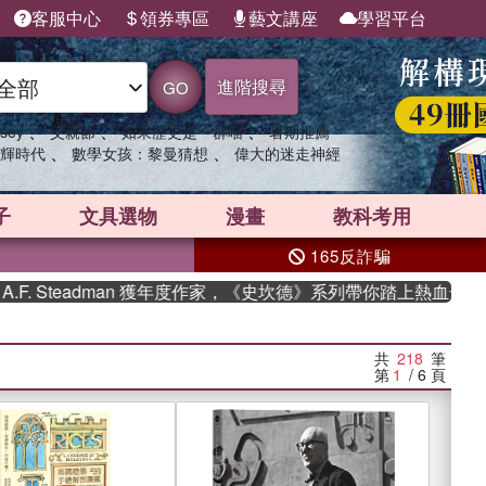
客服中心
領券專區
藝文講座
學習平台
進階搜尋
GO
、
、
、
sey
父親節
如果歷史是一群喵
暑期推薦
、
、
輝時代
數學女孩：黎曼猜想
偉大的迷走神經
子
文具選物
漫畫
教科考用
165反詐騙
adman 獲年度作家，《史坎德》系列帶你踏上熱血奇幻旅程
共
218
筆
第
1
/ 6
頁