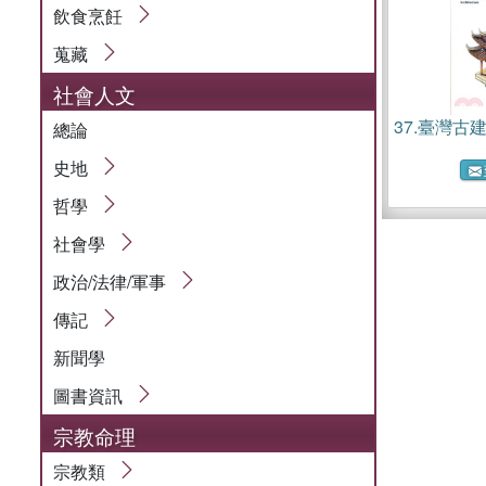
飲食烹飪
蒐藏
社會人文
37.
臺灣古
總論
史地
哲學
社會學
政治/法律/軍事
傳記
新聞學
圖書資訊
宗教命理
宗教類