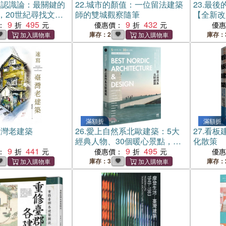
築認識論：最關鍵的
22.
城市的顏值：一位留法建築
23.
最後
，20世紀尋找文化
師的雙城觀察隨筆
【全新改
與奮起之路
9
495
9
432
告別來探
：
優惠價：
優
庫存：2
庫存：
滿額折
滿額折
臺灣老建築
26.
愛上自然系北歐建築：5大
27.
看板
經典人物、30個暖心景點，自
化散策
9
441
然建築&設計美學的療癒紀行
9
495
：
優惠價：
優
庫存：3
庫存：