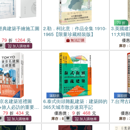
70 折
經典建築手繪施工圖
2.
勒．柯比意：作品全集 1910-
3.
英國建
1965【限量珍藏精裝版】
11大時
79
1264
的關鍵細
優
無法訂購
庫存：
滿額折
滿額折
東京名建築巡禮圖
6.
泰式街頭雜亂建築：建築師的
7.
台灣古
0+旅人必訪的重要文
365天城市散步速寫手記
，從江戶懷舊到現
79
434
9
468
：
優惠價：
優惠
受東京百年的多樣
庫存：8
庫存：