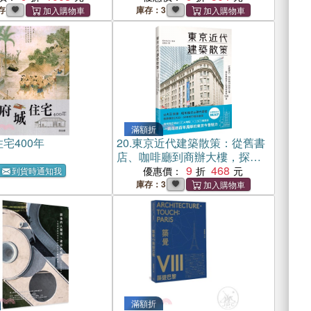
存
庫存：3
滿額折
宅400年
20.
東京近代建築散策：從舊書
店、咖啡廳到商辦大樓，探索
橫跨百年記憶的建築130選
9
468
優惠價：
到貨時通知我
庫存：3
滿額折