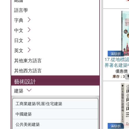
地圖】
語言學
字典
中文
日文
英文
滿額折
17.
從地標
其他東方語言
界著名建築
其他西方語言
藝術
優惠價
庫存：3
藝術設計
建築
工商業建築/民屋/住宅建築
中國建築
公共美術建築
滿額折