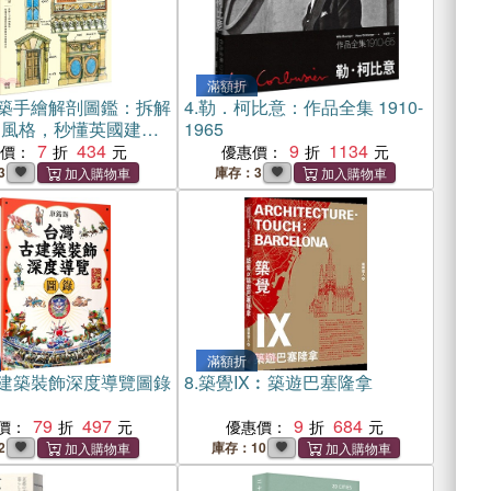
滿額折
築手繪解剖圖鑑：拆解
4.
勒．柯比意：作品全集 1910-
期風格，秒懂英國建築
1965
部與裝飾語法
7
434
9
1134
惠價：
優惠價：
3
庫存：3
滿額折
建築裝飾深度導覽圖錄
8.
築覺IX︰築遊巴塞隆拿
79
497
9
684
價：
優惠價：
2
庫存：10