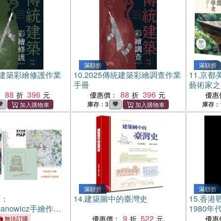
滿額折
滿額折
統建築彩繪修護作業
10.
2025傳統建築彩繪調查作業
11.
京都
手冊
藝術家之
88
396
88
396
生活美學
：
優惠價：
優惠
庫存：3
庫存：
滿額折
滿額折
鋪：
14.
建築圖中的臺灣史
15.
香港戰
rbanowicz手繪作品
1980
念版】【特製書衣
9
522
優惠價：
優惠
無法訂購