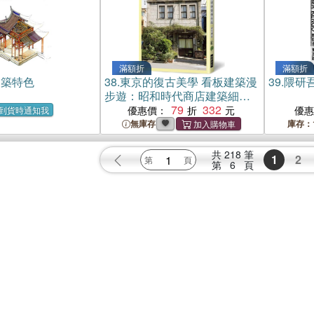
滿額折
滿額折
建築特色
38.
東京的復古美學 看板建築漫
39.
隈研
步遊：昭和時代商店建築細
節，自由又細膩！
79
332
優惠價：
優
到貨時通知我
無庫存
庫存：
共
218
筆
1
2
第
6
頁