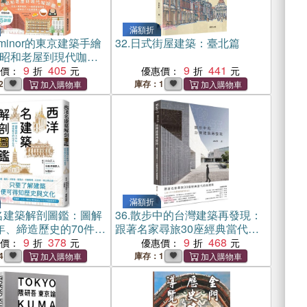
滿額折
i_minor的東京建築手繪
32.
日式街屋建築：臺北篇
昭和老屋到現代咖啡
人氣手帳家/一級建築
9
405
9
441
惠價：
優惠價：
一窺東京7大區建築魅
2
庫存：1
滿額折
名建築解剖圖鑑：圖解
36.
散步中的台灣建築再發現：
年、締造歷史的70件名
跟著名家尋旅30座經典當代前
9
378
衛建築
9
468
惠價：
優惠價：
4
庫存：1