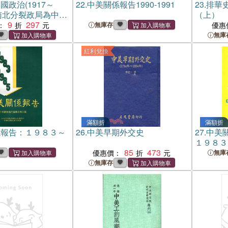
國政治(1917～
22.
中美關係報告1990-1991
23.
排華
以南北分裂政局為中心
（上）
9
297
：
無庫存
優惠
無庫
紅利兌換
滿額折
滿額折
係報告：１９８３～
26.
中美早期外交史
27.
中美
１９８３
85
473
優惠價：
無庫
無庫存