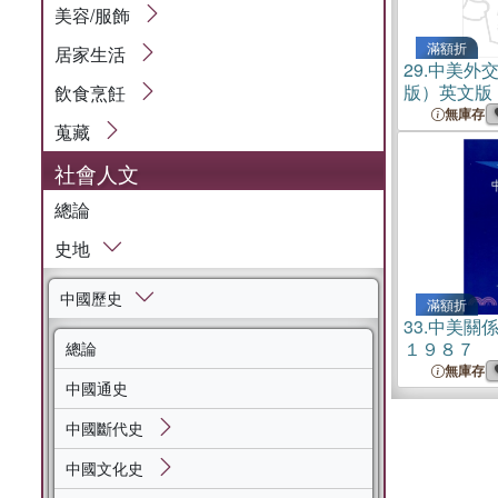
美容/服飾
滿額折
居家生活
29.
中美外
版）英文版
飲食烹飪
無庫存
蒐藏
社會人文
總論
史地
中國歷史
滿額折
33.
中美關
１９８７
總論
無庫存
中國通史
中國斷代史
中國文化史