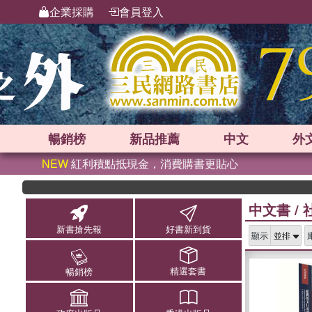
企業採購
會員登入
暢銷榜
新品
推薦
中文
外
NEW
紅利積點抵現金，消費購書更貼心
中文書
/
新書搶先報
好書新到貨
顯示
精選套書
暢銷榜