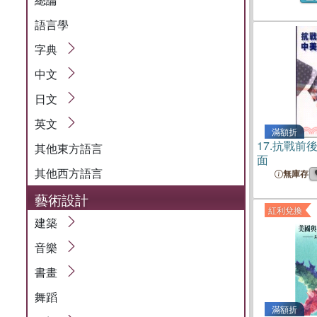
語言學
字典
中文
日文
英文
滿額折
17.
抗戰前
其他東方語言
面
其他西方語言
無庫存
藝術設計
紅利兌換
建築
音樂
書畫
舞蹈
滿額折