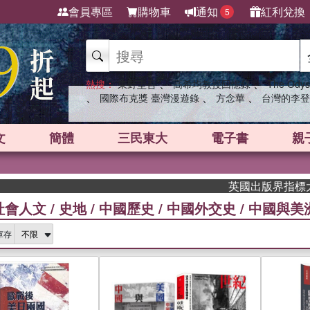
會員專區
購物車
通知
紅利兌換
5
、
、
熱搜：
東野圭吾
高希均教授回憶錄
The Odys
、
、
、
國際布克獎 臺灣漫遊錄
方念華
台灣的李登
文
簡體
三民東大
電子書
親
英國出版界指標大獎肯定！A.F
社會人文
/
史地
/
中國歷史
/
中國外交史
/
中國與美
庫存