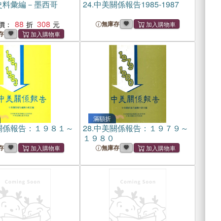
史料彙編－墨西哥
24.
中美關係報告1985-1987
88
308
價：
無庫存
存
滿額折
關係報告：１９８１～
28.
中美關係報告：１９７９～
１９８０
存
無庫存