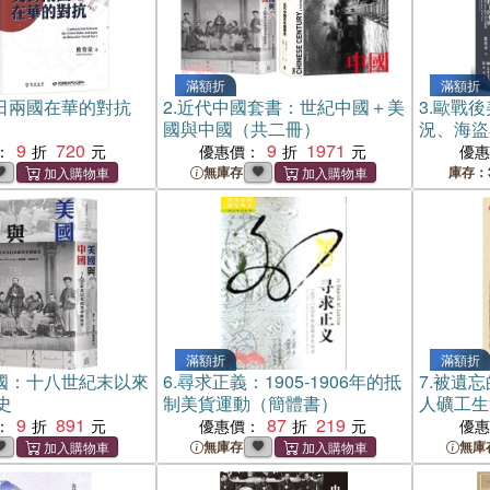
滿額折
滿額折
日兩國在華的對抗
2.
近代中國套書：世紀中國＋美
3.
歐戰後
國與中國（共二冊）
況、海盜
9
720
9
1971
：
優惠價：
優
無庫存
庫存：
滿額折
滿額折
國：十八世紀末以來
6.
尋求正義：1905-1906年的抵
7.
被遺忘
史
制美貨運動（簡體書）
人礦工生
9
891
87
219
：
優惠價：
優
無庫存
無庫