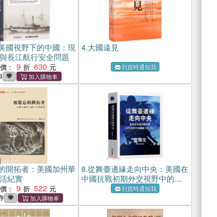
美國視野下的中國：現
4.
大國遠見
與長江航行安全問題
9
630
惠價：
到貨時通知我
3
的開拓者：美國加州華
8.
從舞臺邊緣走向中央：美國在
活紀實
中國抗戰初期外交視野中的轉
9
522
變（1937-1941）
惠價：
到貨時通知我
存