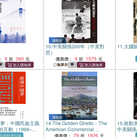
滿額折
10.
中美關係200年（中英對
11.
大國
照）
9
360
9
1575
：
優惠價：
無庫存
滿額折
國夢：中國民族主義
14.
The Golden Ghetto：The
15.
敢動
互動（1999–
American Commercial
中美關係
Community at Canton and the
79
1926
優惠價：
到貨時通知我