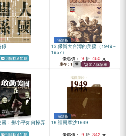
滿額折
關係
12.
保衛大台灣的美援（1949～
1957）
9
450
優惠價：
到貨時通知我
庫存：1
滿額折
美國：鄧小平如何操弄
16.
福爾摩沙1949
9
342
優惠價：
到貨時通知我