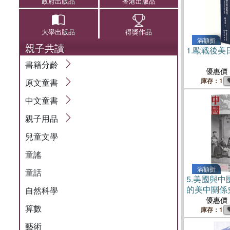
政府出版品
香港出版品
大學出版品
得獎作品
滿額折
親子共讀
1.
歐戰後美
書籍分齡
優惠價
庫存：1
原文童書
中文童書
親子用品
兒童文學
童謠
滿額折
童話
5.
美國與中
的美中關係
自然科學
優惠價
算數
庫存：1
藝術