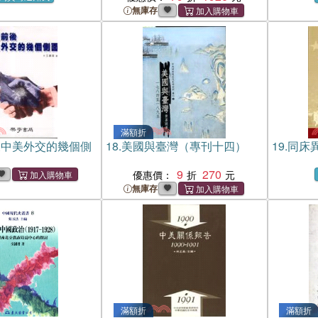
Shaping of American China
無庫存
Policy, 1784-1844
滿額折
後中美外交的幾個側
18.
美國與臺灣（專刊十四）
19.
同床
9
270
優惠價：
無庫存
滿額折
滿額折