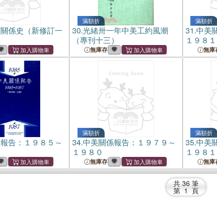
滿額折
滿額折
交關係史（新修訂一
30.
光緒卅一年中美工約風潮
31.
中美
（專刊十三）
１９８１
無庫存
無庫
滿額折
滿額折
係報告：１９８５～
34.
中美關係報告：１９７９～
35.
中美
１９８０
１９８１
無庫存
無庫
共
36
筆
第
1
頁