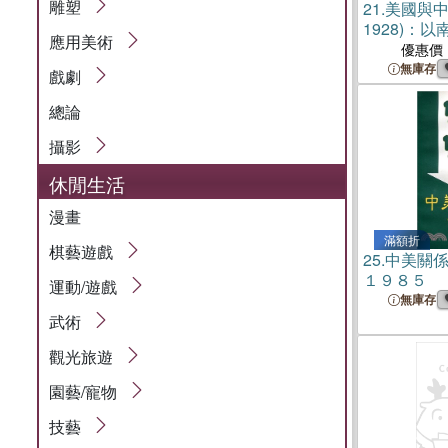
雕塑
21.
美國與中
1928)：
應用美術
的探討(平)
優惠價
無庫存
戲劇
總論
攝影
休閒生活
漫畫
滿額折
棋藝遊戲
25.
中美關
１９８５
運動/遊戲
無庫存
武術
觀光旅遊
園藝/寵物
技藝