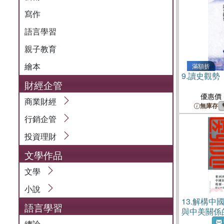
寫作
語言學習
親子教育
繪本
滿額折
9.
讀史觀勢
財經企管
優惠價
商業財經
無庫存
行銷企管
投資理財
文學作品
文學
小說
13.
解構中
語言學習
與中美關係的
2014）
總論