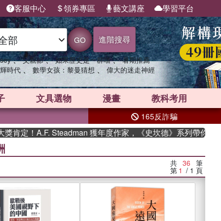
客服中心
領券專區
藝文講座
學習平台
進階搜尋
GO
、
、
、
sey
父親節
如果歷史是一群喵
暑期推薦
、
、
輝時代
數學女孩：黎曼猜想
偉大的迷走神經
子
文具選物
漫畫
教科考用
165反詐騙
. Steadman 獲年度作家，《史坎德》系列帶你踏上熱血奇幻
洲
共
36
筆
第
1
/ 1
頁