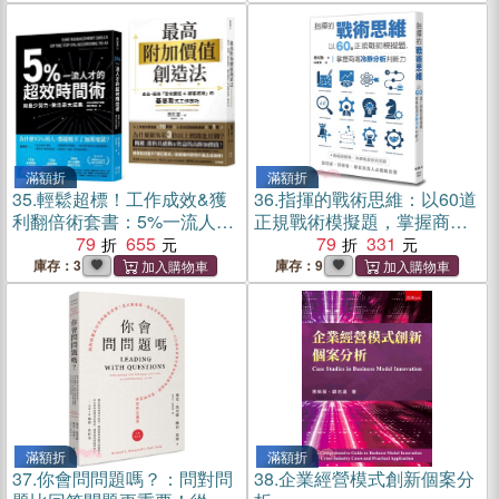
運作系統
滿額折
滿額折
35.
輕鬆超標！工作成效&獲
36.
指揮的戰術思維：以60道
利翻倍術套書：5%一流人才
正規戰術模擬題，掌握商場
的超效時間術+最高附加價值
79
655
冷靜分析判斷力
79
331
創造法
庫存：3
庫存：9
滿額折
滿額折
37.
你會問問題嗎？：問對問
38.
企業經營模式創新個案分