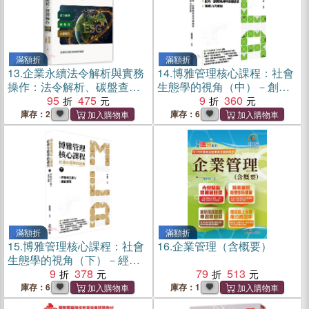
滿額折
滿額折
13.
企業永續法令解析與實務
14.
博雅管理核心課程：社會
操作：法令解析、碳盤查、
生態學的視角（中）－創
永續報告
95
475
新、創業精神與領導變革／
9
360
領導力與激勵
庫存：2
庫存：6
滿額折
滿額折
15.
博雅管理核心課程：社會
16.
企業管理（含概要）
生態學的視角（下）－經營
與生產力／自我管理
9
378
79
513
庫存：6
庫存：1