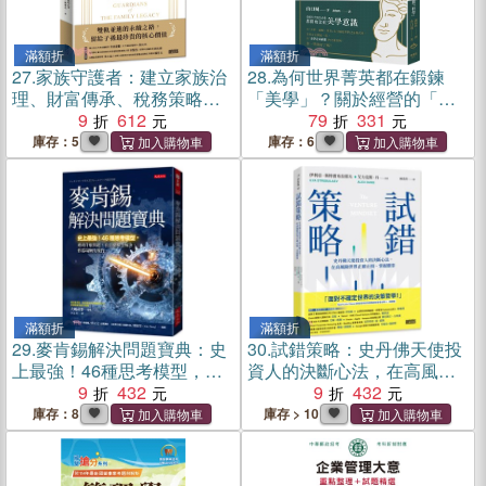
滿額折
滿額折
27.
家族守護者：建立家族治
28.
為何世界菁英都在鍛鍊
理、財富傳承、稅務策略的
「美學」？關於經營的「藝
百年基業
9
612
術」與「科學」
79
331
庫存：5
庫存：6
滿額折
滿額折
29.
麥肯錫解決問題寶典：史
30.
試錯策略：史丹佛天使投
上最強！46種思考模型，遇
資人的決斷心法，在高風險
到什麼問題，套什麼模型解
9
432
世界正確止損、掌握勝算
9
432
決，你當場胸有成竹。
庫存：8
庫存 > 10