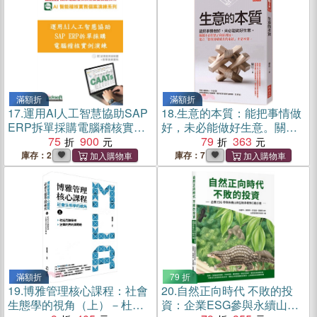
滿額折
滿額折
17.
運用AI人工智慧協助SAP
18.
生意的本質：能把事情做
ERP拆單採購電腦稽核實例
好，未必能做好生意。關鍵
演練(附教育試用版軟體90天
75
900
不在好點子和新科技，建立
79
363
使用權＋教學演練資料)
「營收持續成長的系統」才
庫存：2
庫存：7
是本質。
滿額折
79 折
19.
博雅管理核心課程：社會
20.
自然正向時代 不敗的投
生態學的視角（上）－杜拉
資：企業ESG參與永續山林