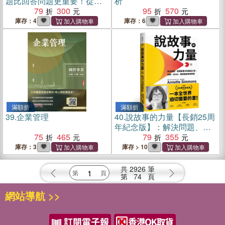
題比回答問題更重要！從正
析
確發問、找出答案到形成策
79
300
95
570
略，百位成功企業家教你如
庫存：4
庫存：6
何精準提問，帶出學習型高
成長團隊【全新增訂版】
滿額折
滿額折
39.
企業管理
40.
說故事的力量【長銷25周
年紀念版】：解決問題、發
75
465
揮影響力的最佳工具，微
79
355
軟、NASA、華府智庫爭相
庫存：3
庫存 > 10
學習
共
2926
筆
第
74
頁
網站導航 >>