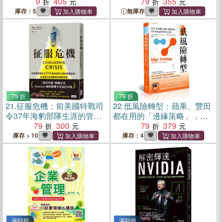
克論管理／企業的目的與戰
9
405
生物多樣性行動手冊
79
355
略
庫存：5
無庫存
79 折
79 折
21.
征服危機：前美國特戰司
22.
低風險轉型：蘋果、豐田
令37年海豹部隊生涯的管理
都在用的「邊緣策略」，找
金律，在混亂中掌握情勢的
79
300
回被遺忘的隱形成長點
79
379
領導智慧
庫存 > 10
庫存：4
滿額折
滿額折