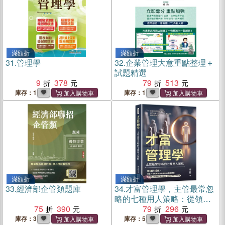
滿額折
滿額折
31.
管理學
32.
企業管理大意重點整理＋
試題精選
9
378
79
513
庫存：1
庫存：1
滿額折
滿額折
33.
經濟部企管類題庫
34.
才富管理學，主管最常忽
略的七種用人策略：從領導
75
390
決策到組織設計，建立能留
79
296
人、育人並持續成長的團隊
庫存：3
庫存：5