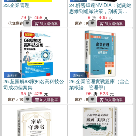
23.
企業管理
24.
解密輝達NVIDIA：從關鍵
思維到組織決策，剖析黃仁
79
458
勳打造AI帝國的經營策略
9
405
無庫存
庫存：9
滿額折
滿額折
25.
超圖解68家知名高科技公
26.
企業管理實戰題庫（含企
司成功個案集
業概論、管理學）
95
428
95
523
庫存 > 10
庫存：6