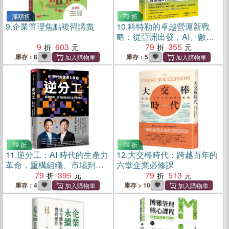
滿額折
79 折
9.
企業管理焦點複習講義
10.
科特勒的卓越營運新戰
略：從亞洲出發，AI、數據
9
603
與文化驅動的高效未來藍圖
79
355
庫存：8
庫存：5
79 折
79 折
11.
逆分工：AI 時代的生產力
12.
大交棒時代：跨越百年的
革命，重構組織、市場到經
六堂企業必修課
濟的生存新賽局
79
395
79
513
庫存：4
庫存 > 10