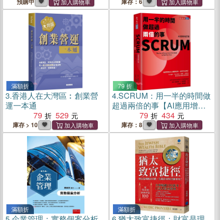
價值交付與行動框架)】
預購中
庫存：6
滿額折
79 折
3.
香港人在大灣區︰創業營
4.
SCRUM：用一半的時間做
運一本通
超過兩倍的事【AI應用增訂
79
529
版】
79
434
庫存 > 10
庫存：8
滿額折
滿額折
5.
企業管理：實務個案分析
6.
猶太致富捷徑：財富是理