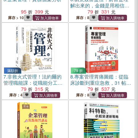
解出來的，金錢是用相信賺
95
399
來的！【全球暢銷100萬本，
79
331
口訣式致富寶典！】（附贈
庫存 > 10
庫存：8
《塔木德》經典智慧100！）
滿額折
79 折
7.
非救火式管理！法約爾的
8.
專案管理胃痛圖鑑：從臨
管理職能課：從職能分工到
床診斷到重症急救，31 帖
主管訓練，看懂企業穩定成
79
315
PM 生存處方藥到病除！
79
537
長的基本功，讓管理不只是
（iThome鐵人賽系列書）
庫存：4
庫存：8
少數人的本事