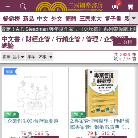
5
暢銷榜
新品
中文
外文
簡體
三民東大
電子書
親子
GO
F. Steadman 獲年度作家，《史坎德》系列帶你踏上熱血奇幻
中文書
/
財經企管
/
行銷企管
/
管理
/
企業管理
/
、
熱搜：
東野圭吾
高希均教授回憶錄
分類
總論
、
、
、
The Odyssey
父親節
如果歷
、
、
史是一群喵
暑期推薦
國際布克
共
2926
筆
、
、
顯示
庫存
獎 臺灣漫遊錄
方念華
台灣的李
第
1
/ 74
頁
、
、
登輝時代
數學女孩：黎曼猜想
偉大的迷走神經
預購
79 折
79 折
1.
企業創生03‧台灣新賽道
2.
專案管理輕鬆學：PMP國
際專案管理師教戰寶典【適
79
395
用PMBOK第八版(全面融入
79
513