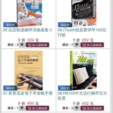
滿額折
滿額折
35.
台語歌謠鋼琴演奏曲集Ⅱ
36.
iTouch就是愛彈琴100完
刊號
9
324
9
252
庫存：3
庫存：7
滿額折
滿額折
37.
長青流派電子琴攻略手冊
38.
Hit103中文流行鋼琴百大
首選
9
450
9
432
庫存：1
庫存：2