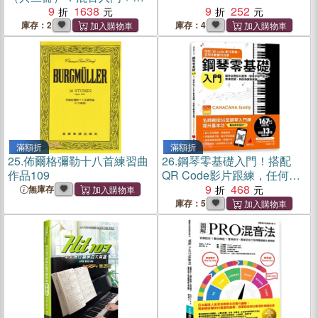
PRO混音法＋音樂製作全書
9
1638
9
252
庫存：2
庫存：4
滿額折
滿額折
25.
佈爾格彌勒十八首練習曲
26.
鋼琴零基礎入門！搭配
作品109
QR Code影片跟練，任何年
齡都可自學：鋼琴家教影片
9
468
無庫存
教學，學會手形、指法、樂
庫存：5
譜記號、和弦和彈奏樂曲