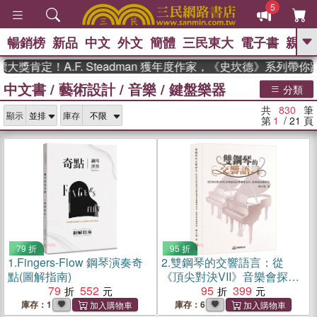
5
暢銷榜
新品
中文
外文
簡體
三民東大
電子書
親子
GO
！A.F. Steadman 獲年度作家，《史坎德》系列帶你踏上熱
中文書
/
藝術設計
/
音樂
/
鍵盤樂器
、
、
熱搜：
東野圭吾
The Odyssey
分類
、
、
父親節
如果歷史是一群喵
暑期
共
830
筆
、
、
顯示
庫存
推薦
國際布克獎 臺灣漫遊錄
方
第
1
/ 21
頁
、
、
念華
台灣的李登輝時代
數學女
、
孩：黎曼猜想
偉大的迷走神經
79 折
95 折
1.
Fingers-Flow 鋼琴演奏奇
2.
雙鋼琴的交響語言：從
點(圖解指南)
《頂尖對決VII》音樂會探討
79
552
雙鋼琴合作、教學與詮釋研
95
399
究
庫存：1
庫存：6