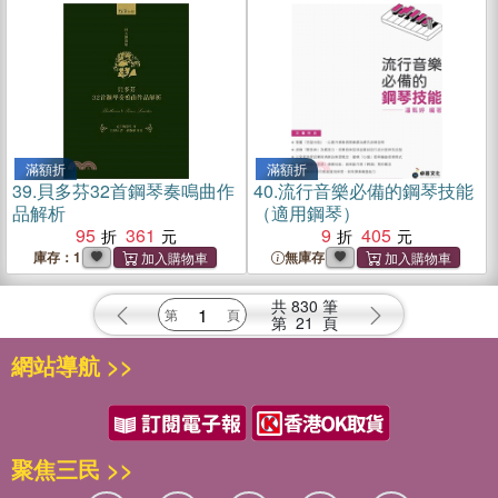
滿額折
滿額折
39.
貝多芬32首鋼琴奏鳴曲作
40.
流行音樂必備的鋼琴技能
品解析
（適用鋼琴）
95
361
9
405
庫存：1
無庫存
共
830
筆
第
21
頁
網站導航 >>
聚焦三民 >>