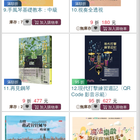
滿額折
滿額折
9.
手風琴基礎教本：中級
10.
視奏全透視
9
180
庫存：7
無庫存
滿額折
95 折
11.
再見鋼琴
12.
現代打擊練習週記〈QR
Code 影音示範〉
9
477
95
627
庫存：2
無庫存