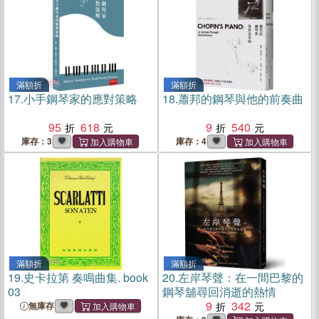
滿額折
滿額折
17.
小手鋼琴家的應對策略
18.
蕭邦的鋼琴與他的前奏曲
95
618
9
540
庫存：3
庫存：4
滿額折
滿額折
19.
史卡拉第 奏鳴曲集. book
20.
左岸琴聲：在一間巴黎的
03
鋼琴舖尋回消逝的熱情
9
342
無庫存