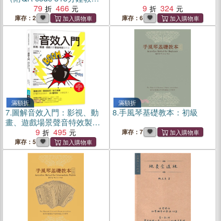
影片）
79
466
9
324
庫存：2
庫存：6
滿額折
滿額折
7.
圖解音效入門：影視、動
8.
手風琴基礎教本：初級
畫、遊戲場景聲音特效製作
法
9
495
庫存：7
庫存：5