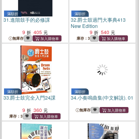
滿額折
滿額折
31.
進階鼓手的必修課
32.
爵士鼓過門大事典413
New Edition
9
405
9
540
無庫存
庫存：3
滿額折
滿額折
33.
爵士鼓完全入門24課
34.
小奏鳴曲集(中文解說). 01
9
360
無庫存
庫存：3