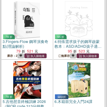
79 折
95 折
3.
Fingers-Flow 鋼琴演奏奇
4.
特殊需求孩子的鋼琴啟蒙
點(理論解析)
教本：ASD/ADHD孩子適用
79
521
的鋼琴初學者教材
95
523
庫存：2
無庫存
79 折
滿額折
5.
吉他琶音終極訓練 2026
6.
木箱鼓完全入門24課
（附QR code 313分鐘教學