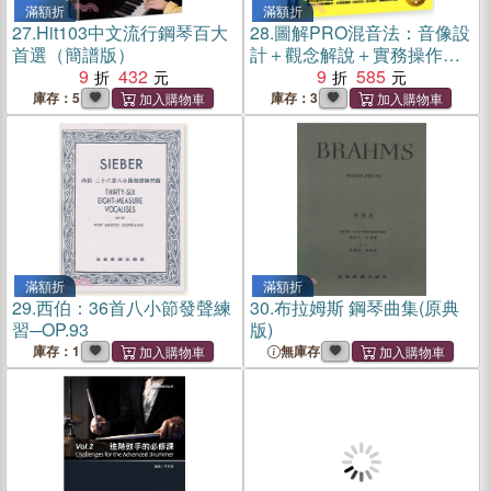
滿額折
滿額折
27.
Hit103中文流行鋼琴百大
28.
圖解PRO混音法：音像設
首選（簡譜版）
計＋觀念解說＋實務操作，
9
432
專業混音工程具體細膩全套
9
585
展開
庫存：5
庫存：3
滿額折
滿額折
29.
西伯：36首八小節發聲練
30.
布拉姆斯 鋼琴曲集(原典
習─OP.93
版)
庫存：1
無庫存