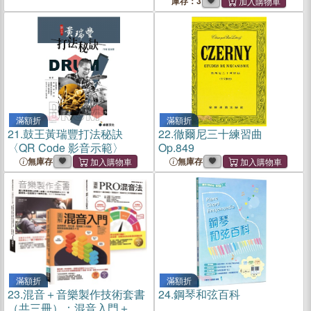
庫存：3
滿額折
滿額折
21.
鼓王黃瑞豐打法秘訣
22.
徹爾尼三十練習曲
〈QR Code 影音示範〉
Op.849
無庫存
無庫存
滿額折
滿額折
23.
混音＋音樂製作技術套書
24.
鋼琴和弦百科
（共三冊）：混音入門＋