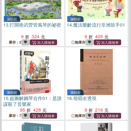
滿額折
滿額折
13.
打開衛武營管風琴的祕密
14.
魔法樂齡流行非洲鼓手01
9
324
9
405
庫存：2
無庫存
滿額折
滿額折
15.
超圖解鋼琴合作01：是誰
16.
視唱全透視
謀殺了音樂家
95
428
9
216
庫存：7
無庫存