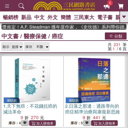
5
暢銷榜
新品
中文
外文
簡體
三民東大
電子書
親子
GO
A.F. Steadman 獲年度作家，《史坎德》系列帶你踏上熱血
中文書
/
醫療保健
/
癌症
、
、
熱搜：
東野圭吾
The Odyssey
分類
、
、
父親節
如果歷史是一群喵
暑期
共
231
筆
、
、
顯示
庫存
推薦
國際布克獎 臺灣漫遊錄
方
第
1
/ 6
頁
、
、
念華
台灣的李登輝時代
數學女
、
孩：黎曼猜想
偉大的迷走神經
滿額折
滿額折
1.
天下無癌：不花錢抗癌的
2.
日落之那邊：通路導向的
減法革命
癌症精準治療與康復新思維
9
270
9
441
庫存：4
庫存：5