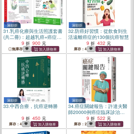
滿額折
滿額折
31.
乳癌化療與生活照護套書
32.
防癌好習慣：從飲食到生
(共二冊)：超越乳癌+癌症化
活遠離癌症的130個抗癌智慧
療生活照護全書
9
900
9
432
無庫存
庫存：4
滿額折
滿額折
33.
中西合療，抗癌逆轉勝
34.
癌症關鍵報告：許達夫醫
師20000例癌症臨床診治的
9
450
健康知識
9
522
庫存：4
庫存：2