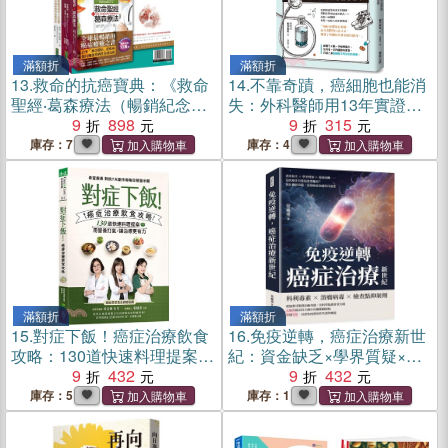
滿額折
滿額折
13.
救命的抗癌寶典：《救命
14.
不靠奇蹟，癌細胞也能消
聖經‧葛森療法（暢銷紀念
失：外科醫師用13年實證的5
版）》＋《餓死癌細胞救命
9
898
大抗癌生活習慣
9
315
必讀聖經》
庫存：7
庫存：4
滿額折
滿額折
15.
對症下飯！癌症治療飲食
16.
免疫逆轉，癌症治療新世
攻略：130道快速料理提案，
紀：資金缺乏×學界質疑×道
用營養打氣，讓治療更有
9
432
德兩難……是抗癌奇兵還是
9
432
力！
商業騙局？從危機到奇蹟，
庫存：5
庫存：1
重啟癌症治癒的可能性