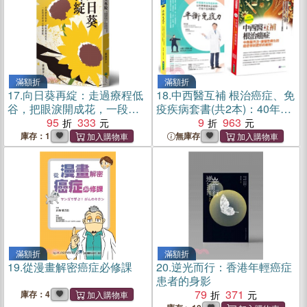
滿額折
滿額折
17.
向日葵再綻：走過療程低
18.
中西醫互補 根治癌症、免
谷，把眼淚開成花，一段深
疫疾病套書(共2本)：40年臨
刻的身心修復歷程
95
333
床經驗 中西醫互補 根治癌症
9
963
+平衡免疫力：中西醫共治免
庫存：1
無庫存
疫疾病
滿額折
滿額折
19.
從漫畫解密癌症必修課
20.
逆光而行：香港年輕癌症
患者的身影
79
371
庫存：4