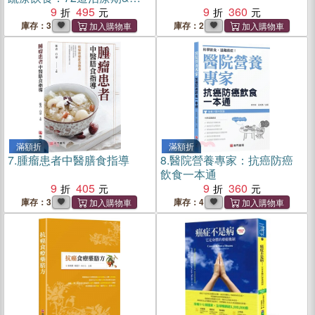
復期最佳營養補給指南
9
495
9
360
庫存：3
庫存：2
滿額折
滿額折
7.
腫瘤患者中醫膳食指導
8.
醫院營養專家：抗癌防癌
飲食一本通
9
405
9
360
庫存：3
庫存：4