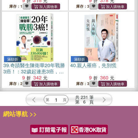
9
315
作用，以期達到最佳預後
9
378
【暢銷修訂版】
庫存：1
庫存：3
滿額折
滿額折
39.
奇蹟醫生陳衛華20年戰勝
40.
親人罹癌，先別慌
3癌！：32歲起連患3癌，奇
蹟醫生痊癒活過40年的抗癌
9
342
9
360
養生秘訣【熱銷慶功版】
庫存：2
庫存：3
共
231
筆
第
6
頁
網站導航 >>