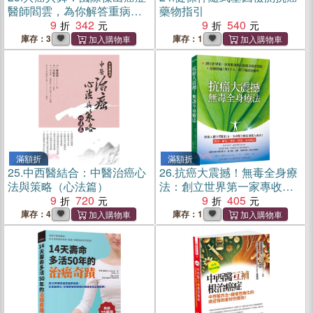
醫師閻雲，為你解答重病背
藥物指引
後的生命詰問；一本統合心
9
342
9
540
理健康、生理治療與照護關
庫存：3
庫存：1
係的療癒醫學筆記
滿額折
滿額折
25.
中西醫結合：中醫治癌心
26.
抗癌大震撼！無毒全身療
法與策略（心法篇）
法：創立世界第一家專收無
9
720
藥可醫癌末病患的醫院，治
9
405
療超過1萬2千人，創下極高
庫存：4
庫存：1
治癒率（Cancer: Second
Opinion）