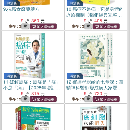
滿額折
滿額折
9.
抗癌食療藥膳方
10.
癌症不是病：它是身體的
療癒機制【暢銷經典完整
9
360
版】
9
405
庫存：2
庫存：2
滿額折
滿額折
11.
破解癌症：癌症是「症」
12.
罹癌母親給的七堂課：當
不是「病」【2025年增訂
精神科醫師變成病人家屬＋
版】
9
315
（續篇）抗癌之役必修的心
9
720
理腫瘤學（給癌症病患、照
庫存：2
庫存：3
顧者與醫療人員的「陪伴套
書」。二冊不分售）