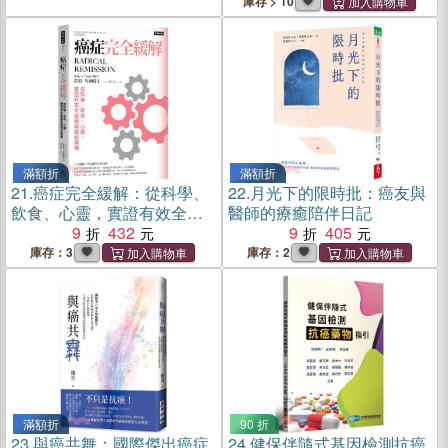
庫存 > 10
滿額折
滿額折
21.
癌症完全緩解：從科學、
22.
月光下的限時批：癌友與
飲食、心靈，實證有效全面
醫師的療癒陪伴日記
緩解癌症病痛
9
432
9
405
庫存：3
庫存：2
滿額折
90 折
23.
與癌共舞：國際傑出癌症
24.
健保伴隨式基因檢測抗癌