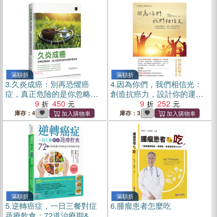
滿額折
滿額折
3.
久炎成癌：別再恐懼癌
4.
因為你們，我們相信光：
症，真正危險的是你忽略的
創造抗癌力，設計你的運動
慢性病
9
450
菜單
9
252
庫存：4
庫存：3
滿額折
滿額折
5.
逆轉癌症，一日三餐對症
6.
腫瘤患者怎麼吃
蔬療飲食：72道治療期&恢