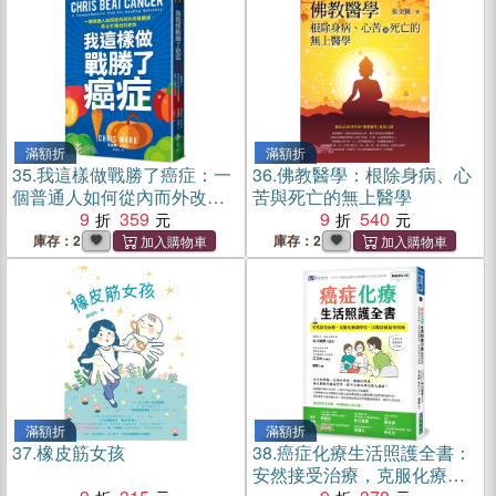
滿額折
滿額折
35.
我這樣做戰勝了癌症：一
36.
佛教醫學：根除身病、心
個普通人如何從內而外改變
苦與死亡的無上醫學
體質，真正打造出抗癌性
9
359
9
540
庫存：2
庫存：2
滿額折
滿額折
37.
橡皮筋女孩
38.
癌症化療生活照護全書：
安然接受治療，克服化療副