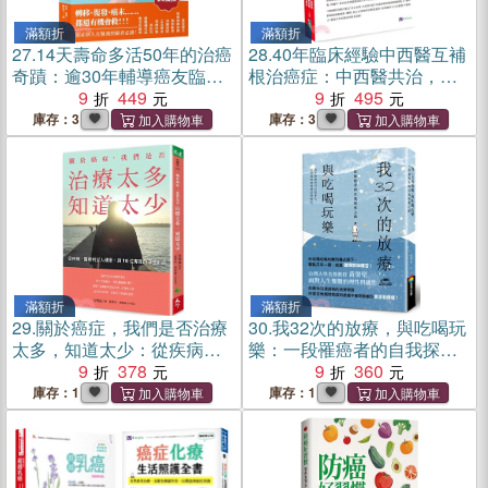
滿額折
滿額折
27.
14天壽命多活50年的治癌
28.
40年臨床經驗中西醫互補
奇蹟：逾30年輔導癌友臨床
根治癌症：中西醫共治，讓
經驗，從葛森療法、排毒靜
9
449
慢性病化的癌症得到更好的
9
495
坐到靈療的癌症自救必讀經
療效！
庫存：3
庫存：3
典！
滿額折
滿額折
29.
關於癌症，我們是否治療
30.
我32次的放療，與吃喝玩
太多，知道太少：從疾病、
樂：一段罹癌者的自我探索
醫療到全人健康，與10位專
9
378
之路
9
360
家的深度對話
庫存：1
庫存：1