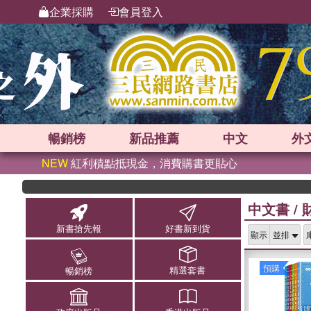
企業採購
會員登入
暢銷榜
新品
推薦
中文
外
NEW
紅利積點抵現金，消費購書更貼心
中文書
/
新書搶先報
好書新到貨
顯示
預購
精選套書
暢銷榜