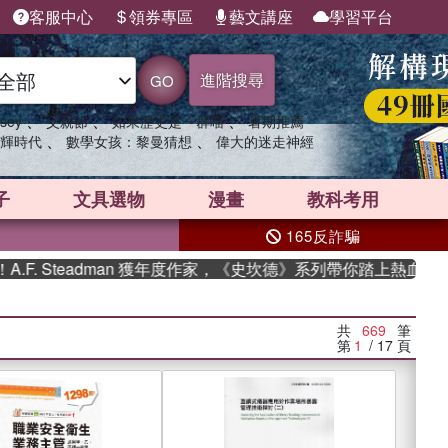
客服中心
領券專區
藝文講座
學習平台
進階搜尋
GO
、
、
、
sey
父親節
如果歷史是一群喵
暑期推薦
、
、
輝時代
數學女孩：黎曼猜想
偉大的迷走神經
子
文具選物
漫畫
教科考用
165反詐騙
eadman 獲年度作家，《史坎德》系列帶你踏上熱血奇幻旅程
共
669
筆
第
1
/ 17
頁