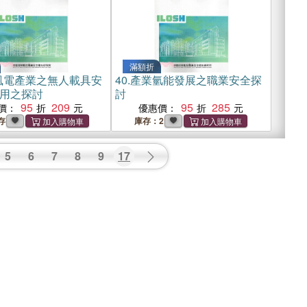
滿額折
風電產業之無人載具安
40.
產業氫能發展之職業安全探
用之探討
討
95
209
95
285
價：
優惠價：
存
庫存：2
5
6
7
8
9
17