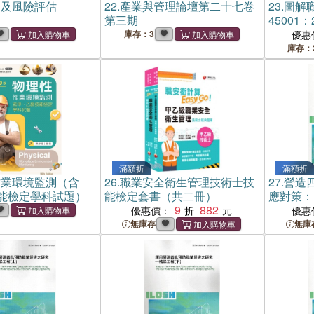
別及風險評估
22.
產業與管理論壇第二十七卷
23.
圖解職
第三期
45001：
庫存：3
優惠
庫存：
滿額折
滿額折
作業環境監測（含
26.
職業安全衛生管理技術士技
27.
營造
能檢定學科試題）
能檢定套書（共二冊）
應對策：
9
882
優惠價：
優惠
無庫存
無庫