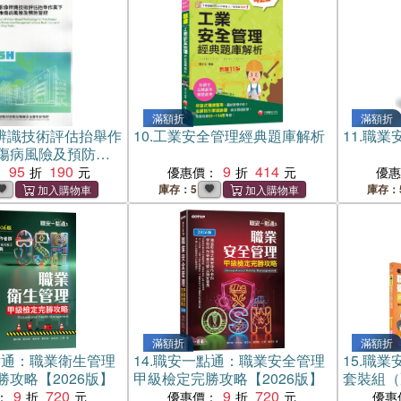
滿額折
滿額折
辨識技術評估抬舉作
10.
工業安全管理經典題庫解析
11.
職業
傷病風險及預防管
95
190
9
414
：
優惠價：
優
庫存：5
庫存：
滿額折
滿額折
點通：職業衛生管理
14.
職安一點通：職業安全管理
15.
職業
攻略【2026版】
甲級檢定完勝攻略【2026版】
套裝組（
9
720
9
720
密）
：
優惠價：
優惠