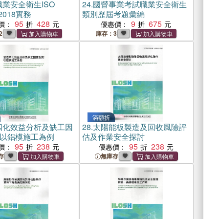
業安全衛生ISO
24.
國營事業考試職業安全衛生
2018實務
類別歷屆考題彙編
95
428
9
675
價：
優惠價：
2
庫存：3
滿額折
四化效益分析及缺工因
28.
太陽能板製造及回收風險評
以鋁模施工為例
估及作業安全探討
95
238
95
238
價：
優惠價：
存
無庫存