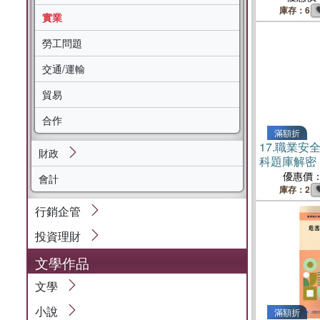
庫存：6
實業
勞工問題
交通/運輸
貿易
合作
滿額折
17.
職業安
財政
科題庫解密
優惠價
會計
庫存：2
行銷企管
投資理財
文學作品
文學
小說
滿額折