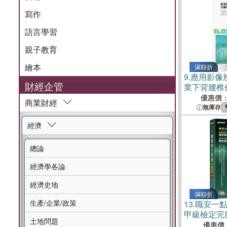
寫作
語言學習
親子教育
繪本
滿額折
9.
應用影像
財經企管
業下背腰椎
理
優惠價
商業財經
無庫存
經濟
總論
經濟學各論
經濟史地
滿額折
生產/企業/政策
13.
職安一
甲級檢定完勝
土地問題
優惠價