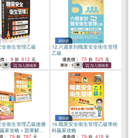
滿額折
安全衛生管理乙級
12.
六週拿到職業安全衛生管理
乙級
9
612
75
525
惠價：
優惠價：
5
庫存：5
滿額折
安全衛生管理乙級搶勝
16.
職業安全衛生管理乙級學術
贏家攻略＋題庫解
科贏家攻略
79
797
79
418
價：
優惠價：