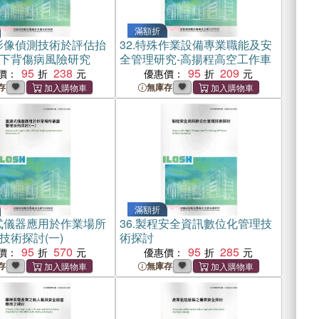
滿額折
影像偵測技術於評估抬
32.
特殊作業設備專業職能及安
下背傷病風險研究
全管理研究-高揚程高空工作車
95
238
95
209
價：
優惠價：
存
無庫存
滿額折
式儀器應用於作業場所
36.
製程安全資訊數位化管理技
技術探討(一)
術探討
95
570
95
285
價：
優惠價：
存
無庫存