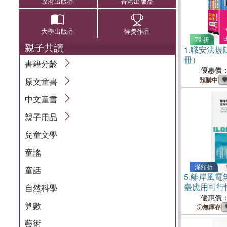
政府出版品
香港出版品
大學出版品
得獎作品
79 折
親子共讀
1.
職安法規
冊）
書籍分齡
優惠價
預購中
原文童書
中文童書
親子用品
兒童文學
童謠
滿額折
童話
5.
離岸風電
臺應用可行
自然科學
優惠價
算數
無庫存
藝術