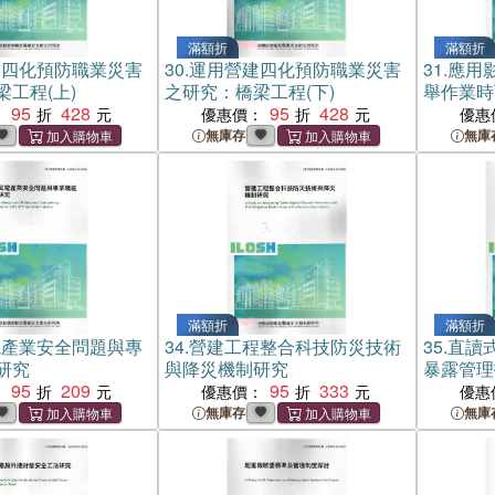
滿額折
滿額折
建四化預防職業災害
30.
運用營建四化預防職業災害
31.
應用
工程(上)
之研究：橋梁工程(下)
舉作業時
95
428
95
428
：
優惠價：
優惠
無庫存
無庫
滿額折
滿額折
電產業安全問題與專
34.
營建工程整合科技防災技術
35.
直讀
研究
與降災機制研究
暴露管理
95
209
95
333
：
優惠價：
優惠
無庫存
無庫