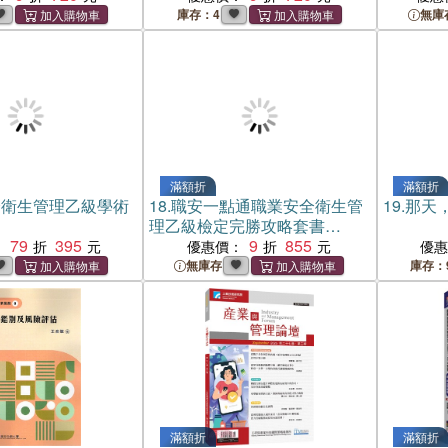
庫存：4
無庫
滿額折
滿額折
全衛生管理乙級學術
18.
職安一點通職業安全衛生管
19.
那天，
理乙級檢定完勝攻略套書
79
395
（2026版）
9
855
：
優惠價：
優
無庫存
庫存：
滿額折
滿額折