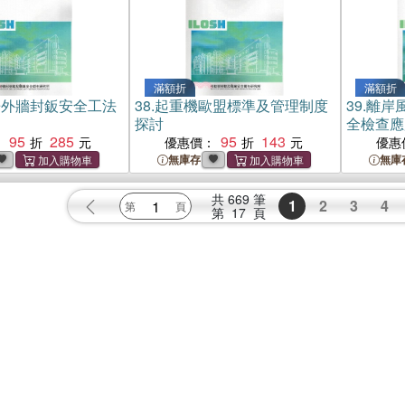
滿額折
滿額折
房外牆封鈑安全工法
38.
起重機歐盟標準及管理制度
39.
離岸
探討
全檢查應
95
285
95
143
：
優惠價：
優惠
無庫存
無庫
共
669
筆
1
2
3
4
第
17
頁