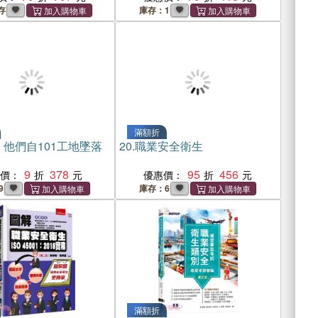
存
庫存：1
滿額折
他們自101工地墜落
20.
職業安全衛生
9
378
95
456
惠價：
優惠價：
9
庫存：6
滿額折