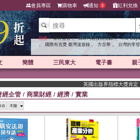
會員專區
購物車
通知
紅利兌換
5
、
、
熱搜：
東野圭吾
高希均教授回憶錄
The Odys
、
、
、
國際布克獎 臺灣漫遊錄
方念華
台灣的李登
文
簡體
三民東大
電子書
親
英國出版界指標大獎肯定！A.F. St
財經企管
/
商業財經
/
經濟
/
實業
庫存