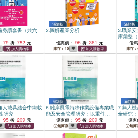
滿額折
滿額折
隨身讀套書（共六
2.
圖解產業分析
3.
職業安
庫彙整（
79
782
95
361
般業）
：
優惠價：
優
庫存 > 10
庫存：
滿額折
滿額折
無人載具結合中繼載
6.
離岸風電特殊作業設備專業職
7.
無人機
性研究
能及安全管理研究：以重件吊
全研究：
95
209
掛搬運為例
95
209
例
：
優惠價：
優惠
無庫存
無庫