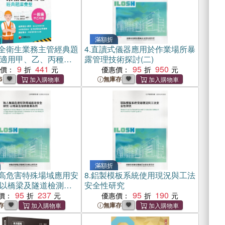
滿額折
全衛生業務主管經典題
4.
直讀式儀器應用於作業場所暴
適用甲、乙、丙種一
露管理技術探討(二)
9
441
95
950
惠價：
優惠價：
6
無庫存
滿額折
高危害特殊場域應用安
8.
鋁製模板系統使用現況與工法
以橋梁及隧道檢測為
安全性研究
95
237
95
190
價：
優惠價：
存
無庫存