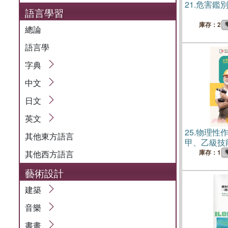
21.
危害鑑
語言學習
庫存：2
總論
語言學
字典
中文
日文
英文
25.
物理性
其他東方語言
甲、乙級技
庫存：1
其他西方語言
藝術設計
建築
音樂
書畫