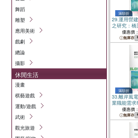
舞蹈
滿額折
29.
運用營
雕塑
之研究：橋梁
應用美術
優惠價
無庫存
戲劇
總論
攝影
休閒生活
漫畫
滿額折
棋藝遊戲
33.
離岸風
業職能需求
運動/遊戲
優惠價
無庫存
武術
觀光旅遊