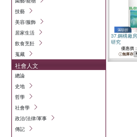
園藝/寵物
技藝
美容/服飾
滿額折
居家生活
37.
鋼構廠
研究
飲食烹飪
優惠價
蒐藏
無庫存
社會人文
總論
史地
哲學
社會學
政治/法律/軍事
傳記