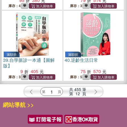
95
380
分型×實操指南……從診察到
79
514
治療，建構中醫治病全方位
庫存：4
庫存：3
藍圖
滿額折
滿額折
39.
自學脈診一本通【圖解
40.
逆齡生活日常
版】
9
405
75
570
庫存：3
庫存：5
共
455
筆
第
12
頁
網站導航 >>