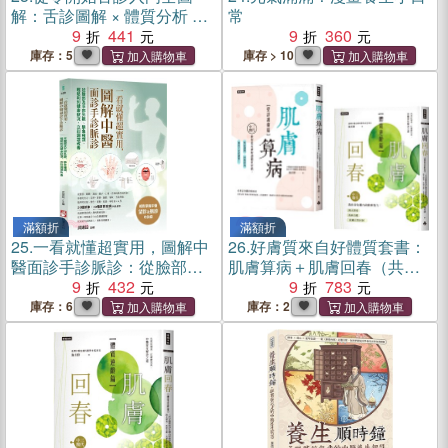
解：舌診圖解 × 體質分析 ×
常
日常保養 教你看懂舌象表
9
441
9
360
現，辨識體質，對症調理
庫存：5
庫存 > 10
滿額折
滿額折
25.
一看就懂超實用，圖解中
26.
好膚質來自好體質套書：
醫面診手診脈診：從臉部及
肌膚算病＋肌膚回春（共二
手部外觀、脈象種類，輕鬆
9
432
冊）
9
783
判別健康狀況，立刻調理改
庫存：6
庫存：2
善