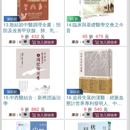
滿額折
95 折
13.
散結節中醫調理全書：預
14.
臨床與基礎醫學交會之今
防及改善甲狀腺、肺、乳腺
昔
三大好發結節的飲食、穴位
9
432
95
475
和功法
庫存：8
庫存：4
滿額折
滿額折
15.
中西醫結合：新辨證論治
16.
追尋失落的漢醫：經脈血
學
壓計世界專利發明人、中西
9
882
醫師郭育誠博士，引你窺見
9
540
千年前漢醫AI系統，實現隔
庫存：5
庫存：4
空把脈，診斷於千里之外
【暢銷增訂版】