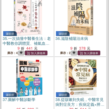
滿額折
滿額折
35.
一次搞懂中醫養生法：老
36.
滋陰補陽治未病
中醫教你調體質、補氣血、
養五臟的養生法
9
441
9
378
庫存：4
庫存：2
滿額折
滿額折
37.
圖解中醫診斷學
38.
從咳嗽到失眠，中醫常見
病對症良方：疾病定義×辨證