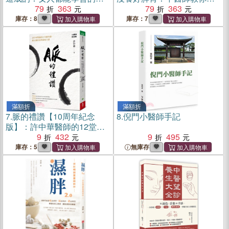
齡易瘦法：簡養。那些困擾
79
363
＋動+按，養出健康好體質
79
363
妳一生的氣血問題，30年臨
庫存：8
庫存：7
床中醫教妳這樣調。
滿額折
滿額折
7.
脈的禮讚【10周年紀念
8.
倪門小醫師手記
版】：許中華醫師的12堂脈
學課，解五臟疾病與癌症之
9
432
9
495
謎
庫存：5
無庫存