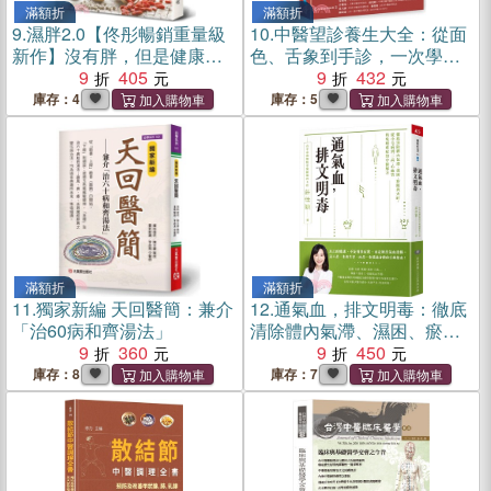
滿額折
滿額折
9.
濕胖2.0【佟彤暢銷重量級
10.
中醫望診養生大全：從面
新作】沒有胖，但是健康這
色、舌象到手診，一次學會
回事！濕胖和水腫才是讓你
9
405
食療╳穴位╳體質調養，照
9
432
無法變瘦的元兇！聚焦濕胖
顧全家人的健康法
庫存：4
庫存：5
三大成因，幫你從濕胖的臃
腫中解放出來！
滿額折
滿額折
11.
獨家新編 天回醫簡：兼介
12.
通氣血，排文明毒：徹底
「治60病和齊湯法」
清除體內氣滯、濕困、瘀阻
9
360
與火旺，從小毛病到三高、
9
450
心血管與免疫重症的中醫解
庫存：8
庫存：7
方