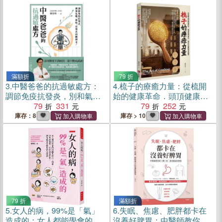
滿額折
79 折
3.
中醫爸爸的抗過敏處方：
4.
梳子的療癒力量：從梳開
調節免疫抗發炎，別和氣
始的健康革命．頭頂健康密
喘、鼻病、皮膚炎糾纏到
79
331
碼，用梳子喚醒頭部能量
79
252
老！
庫存：8
庫存 > 10
79 折
滿額折
5.
女人的病，99%是「氣」
6.
失眠、焦慮、肥胖都卡在
造成的：女人都能學會的凍
沒養好脾胃：中醫師教你吃