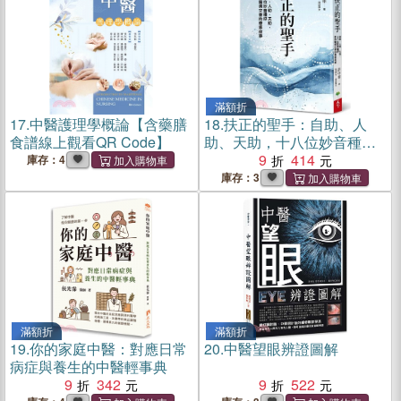
滿額折
17.
中醫護理學概論【含藥膳
18.
扶正的聖手：自助、人
食譜線上觀看QR Code】
助、天助，十八位妙音種籽
述說醫病交會的療癒故事
9
414
庫存：4
庫存：3
滿額折
滿額折
19.
你的家庭中醫：對應日常
20.
中醫望眼辨證圖解
病症與養生的中醫輕事典
9
342
9
522