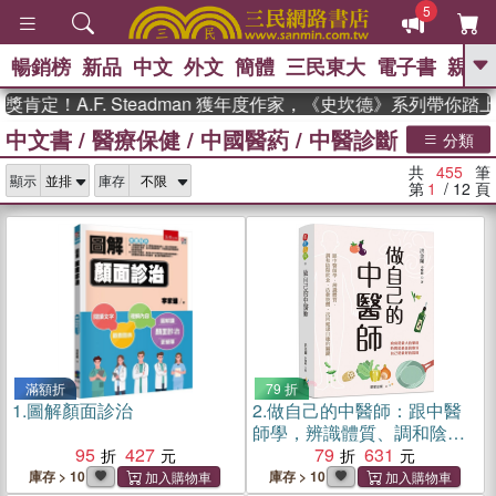
5
暢銷榜
新品
中文
外文
簡體
三民東大
電子書
親子
GO
.F. Steadman 獲年度作家，《史坎德》系列帶你踏上熱血
中文書
/
醫療保健
/
中國醫葯
/
中醫診斷
、
熱搜：
東野圭吾
高希均教授回憶錄
分類
、
、
、
The Odyssey
父親節
如果歷
共
455
筆
、
、
顯示
庫存
史是一群喵
暑期推薦
國際布克
第
1
/ 12
頁
、
、
獎 臺灣漫遊錄
方念華
台灣的李
、
、
登輝時代
數學女孩：黎曼猜想
偉大的迷走神經
滿額折
79 折
1.
圖解顏面診治
2.
做自己的中醫師：跟中醫
師學，辨識體質、調和陰陽
95
427
飲食、活動肢體，找回健康
79
631
自癒的關鍵
庫存 > 10
庫存 > 10