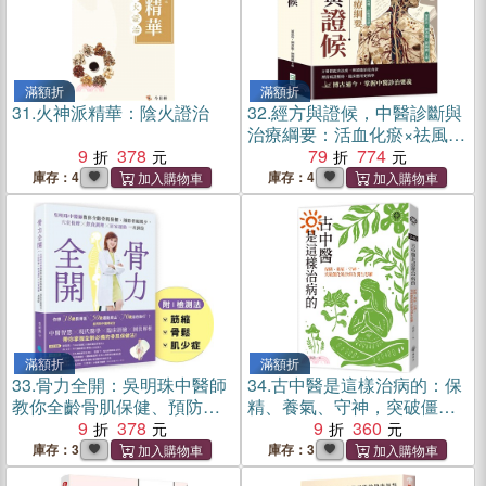
滿額折
滿額折
31.
火神派精華：陰火證治
32.
經方與證候，中醫診斷與
治療綱要：活血化瘀×祛風散
9
378
寒×益氣養血……融合經典醫
79
774
理與臨床實證，多元解析病
庫存：4
庫存：4
因、病機、診斷與治療
滿額折
滿額折
33.
骨力全開：吳明珠中醫師
34.
古中醫是這樣治病的：保
教你全齡骨肌保健、預防骨
精、養氣、守神，突破僵化
鬆肌少，穴位按摩╳飲食調
9
378
的診病及養生思維
9
360
理╳居家運動一次到位
庫存：3
庫存：3