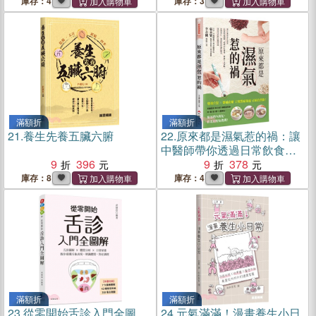
庫存：4
庫存：3
滿額折
滿額折
21.
養生先養五臟六腑
22.
原來都是濕氣惹的禍：讓
中醫師帶你透過日常飲食調
9
396
理、經絡穴位按摩、健康生
9
378
活律動，從裡到外、按部就
庫存：8
庫存：4
班徹底解決濕氣引起的身體
病痛
滿額折
滿額折
23.
從零開始舌診入門全圖
24.
元氣滿滿！漫畫養生小日