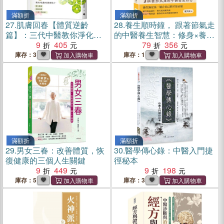
滿額折
滿額折
27.
肌膚回春【體質逆齡
28.
養生順時鐘， 跟著節氣走
篇】：三代中醫教你淨化體
的中醫養生智慧：修身×養心
內啟動修復力，降火排毒、
9
405
×延年益壽……從《黃帝內
79
356
疾病自癒，皮膚自然回春！
經》走進日常，在四季節氣
庫存：3
庫存：1
中學會真正的自我照顧
滿額折
滿額折
29.
男女三春：改善體質，恢
30.
醫學傳心錄：中醫入門捷
復健康的三個人生關鍵
徑秘本
9
449
9
198
庫存：5
庫存：3