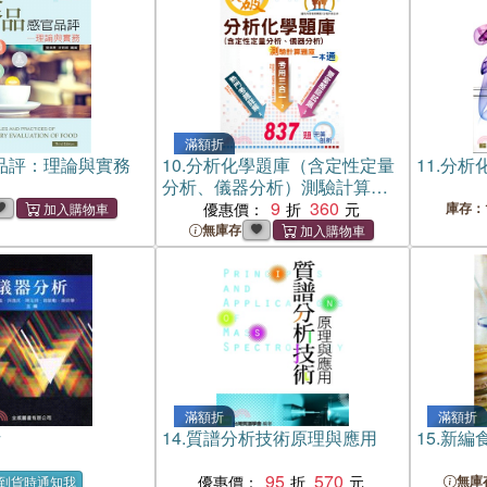
滿額折
品評：理論與實務
10.
分析化學題庫（含定性定量
11.
分析
分析、儀器分析）測驗計算題
庫一本通
9
360
優惠價：
庫存：
無庫存
滿額折
滿額折
析
14.
質譜分析技術原理與應用
15.
新編
95
570
優惠價：
無庫
到貨時通知我