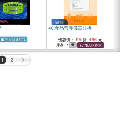
滿額折
學
40.
食品營養儀器分析
95
466
優惠價：
到貨時通知我
庫存：1
1
2