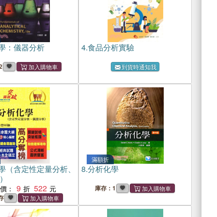
學：儀器分析
4.
食品分析實驗
2
到貨時通知我
滿額折
學（含定性定量分析、
8.
分析化學
）
9
522
惠價：
庫存：1
存