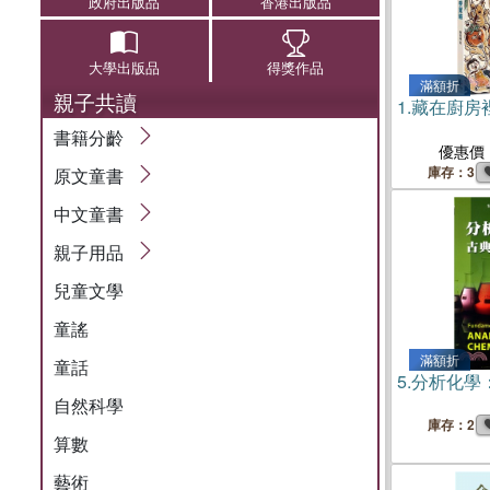
政府出版品
香港出版品
大學出版品
得獎作品
滿額折
親子共讀
1.
藏在廚房
書籍分齡
優惠價
庫存：3
原文童書
中文童書
親子用品
兒童文學
童謠
滿額折
童話
5.
分析化學：
自然科學
庫存：2
算數
藝術