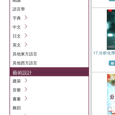
語言學
字典
中文
日文
英文
17.
分析化
其他東方語言
其他西方語言
藝術設計
建築
音樂
書畫
舞蹈