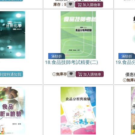
庫存：5
滿額折
滿額折
學
18.
食品技師考試精要(二)
19.
食品
無庫存
優惠
到貨時通知我
無庫