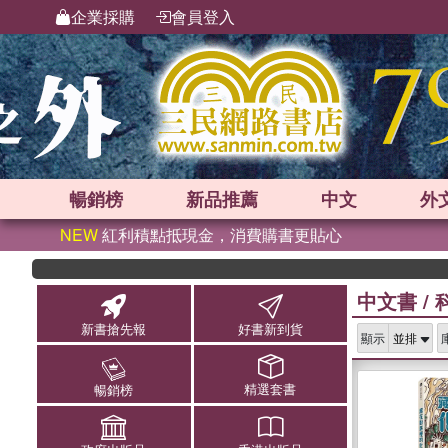
企業採購
會員登入
暢銷榜
新品
推薦
中文
外
NEW
紅利積點抵現金，消費購書更貼心
中文書
/
新書搶先報
好書新到貨
顯示
精選套書
暢銷榜