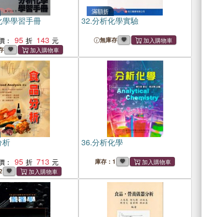
滿額折
化學學習手冊
32.
分析化學實驗
95
143
價：
無庫存
存
分析
36.
分析化學
95
713
價：
庫存：1
2