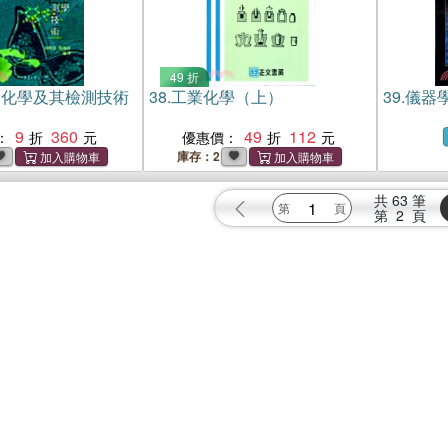
49 折
品化學及其檢測技術
38.
工業化學（上）
39.
儀器
9
360
49
112
：
優惠價：
庫存：2
共
63
筆
第
2
頁