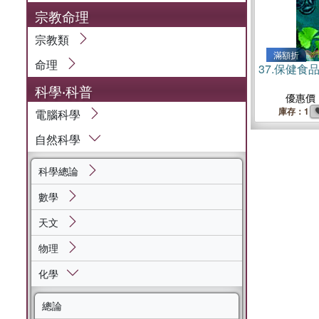
宗教命理
宗教類
滿額折
命理
37.
保健食
科學‧科普
優惠價
庫存：1
電腦科學
自然科學
科學總論
數學
天文
物理
化學
總論