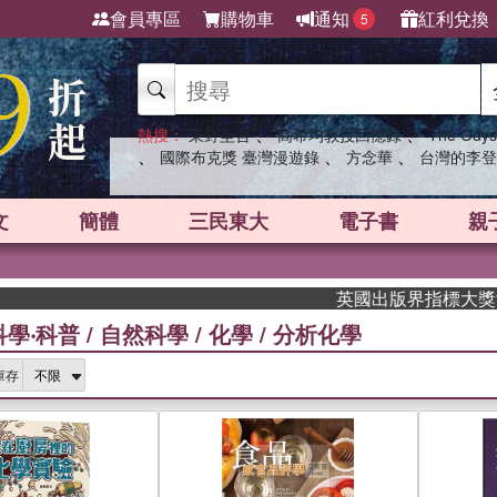
會員專區
購物車
通知
紅利兌換
5
、
、
熱搜：
東野圭吾
高希均教授回憶錄
The Odys
、
、
、
國際布克獎 臺灣漫遊錄
方念華
台灣的李登
文
簡體
三民東大
電子書
親
英國出版界指標大獎肯定！A.F. 
科學‧科普
/
自然科學
/
化學
/
分析化學
庫存