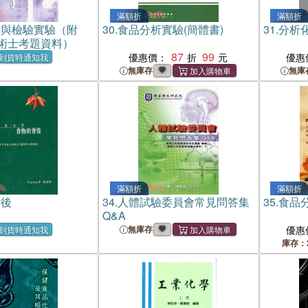
滿額折
滿額折
析與檢驗實驗（附
30.
食品分析實驗(簡體書)
31.
分析
術士考題資料）
87
99
優惠價：
優惠
到貨時通知我
無庫存
無庫
滿額折
滿額折
背後
34.
人體試驗委員會常見問答集
35.
食品
Q&A
無庫存
優惠
到貨時通知我
庫存：