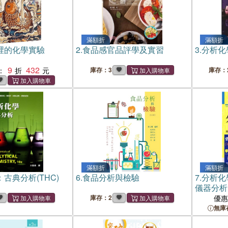
滿額折
滿額折
裡的化學實驗
2.
食品感官品評學及實習
3.
分析化
9
432
：
庫存：3
庫存：
滿額折
滿額折
古典分析(THC)
6.
食品分析與檢驗
7.
分析化
儀器分析
庫存：2
優
無庫