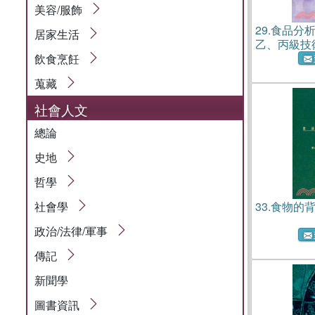
美容/服飾
29.
食品分
居家生活
乙、丙級技
飲食烹飪
蒐藏
社會人文
總論
史地
哲學
社會學
33.
食物的
政治/法律/軍事
傳記
新聞學
圖書資訊