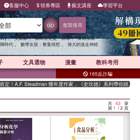
客服中心
領券專區
藝文講座
學習平台
進階搜尋
GO
、
、
、
sey
父親節
如果歷史是一群喵
暑期推薦
、
、
輝時代
數學女孩：黎曼猜想
偉大的迷走神經
子
文具選物
漫畫
教科考用
165反詐騙
Steadman 獲年度作家，《史坎德》系列帶你踏上熱血奇幻旅程
共
63
筆
第
1
/ 2
頁