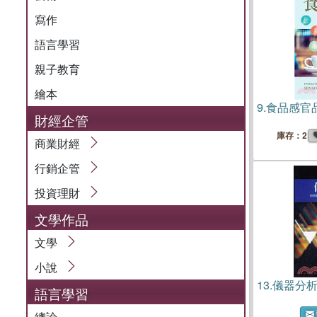
寫作
語言學習
親子教育
繪本
9.
食品感官
財經企管
庫存：2
商業財經
行銷企管
投資理財
文學作品
文學
小說
13.
儀器分
語言學習
總論