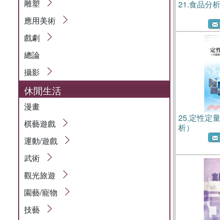
雕塑
21.
食品分
應用美術
戲劇
總論
攝影
休閒生活
漫畫
25.
定性定
棋藝遊戲
析）
運動/遊戲
武術
觀光旅遊
園藝/寵物
技藝