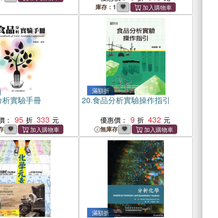
庫存：1
滿額折
分析實驗手冊
20.
食品分析實驗操作指引
95
333
9
432
價：
優惠價：
存
無庫存
滿額折