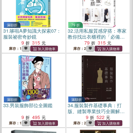
滿額折
79 折
31.
哆啦A夢知識大探索07：
32.
活用私服質感穿搭：專家
服裝祕密奇妙鏡
教你找出衣櫃裡的「必備配
9
315
角服」，掌握「三色搭配法
79
315
則」，用基本款就能穿出時
庫存：1
庫存：2
尚！
滿額折
滿額折
33.
男裝服飾部位全圖鑑
34.
服裝製作基礎事典：打
版、縫製專業技巧全圖解
9
495
【2022暢銷增訂】
9
522
庫存：1
庫存：2