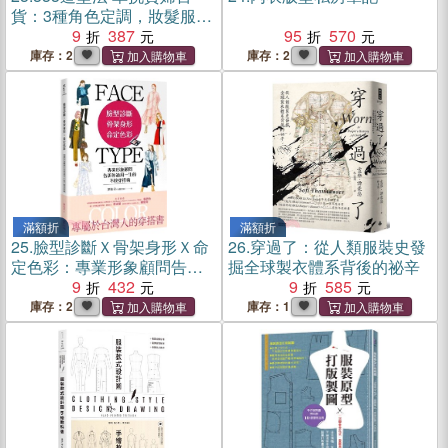
貨：3種角色定調，妝髮服3
點不漏，3配對加分法，讓你
9
387
95
570
職場專業、休閒有型、社交
庫存：2
庫存：2
好感度爆棚
滿額折
滿額折
25.
臉型診斷Ｘ骨架身形Ｘ命
26.
穿過了：從人類服裝史發
定色彩：專業形象顧問告訴
掘全球製衣體系背後的祕辛
你適用一生的不敗穿搭術
9
432
9
585
庫存：2
庫存：1