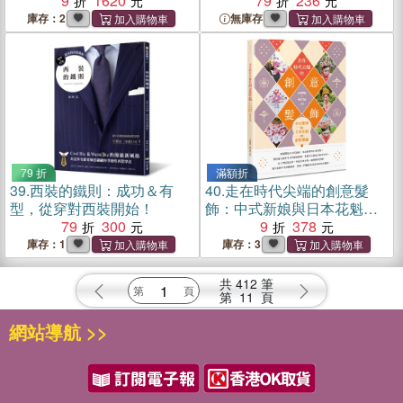
9
1620
不必是母胎美人，也能有超
79
236
高回頭率！
庫存：2
無庫存
79 折
滿額折
39.
西裝的鐵則：成功＆有
40.
走在時代尖端的創意髮
型，從穿對西裝開始！
飾：中式新娘與日本花魁的
79
300
嶄新風貌
9
378
庫存：1
庫存：3
共
412
筆
第
11
頁
網站導航 >>