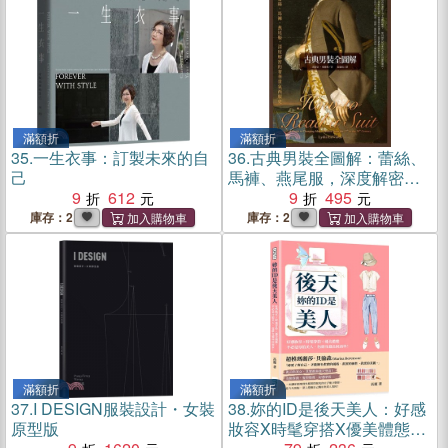
滿額折
滿額折
35.
一生衣事：訂製未來的自
36.
古典男裝全圖解：蕾絲、
己
馬褲、燕尾服，深度解密的
9
612
奢華貴氣西服史
9
495
庫存：2
庫存：2
滿額折
滿額折
37.
I DESIGN服裝設計・女裝
38.
妳的ID是後天美人：好感
原型版
妝容X時髦穿搭X優美體態，