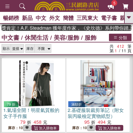
5
暢銷榜
新品
中文
外文
簡體
三民東大
電子書
親子
GO
A.F. Steadman 獲年度作家，《史坎德》系列帶你踏上熱血
中文書
/
休閒生活
/
美容/服飾
/
服飾
、
熱搜：
東野圭吾
高希均教授回憶錄
分類
、
、
、
The Odyssey
父親節
如果歷
共
412
筆
、
、
顯示
庫存
史是一群喵
暑期推薦
國際布克
第
1
/ 11
頁
、
、
獎 臺灣漫遊錄
方念華
台灣的李
、
、
登輝時代
數學女孩：黎曼猜想
偉大的迷走神經
79 折
滿額折
1.
氣場全開！明星氣質般的
2.
基礎服裝裁剪筆記（附女
女子手作服
裝丙級檢定實物紙型）
79
458
95
494
庫存：10
庫存：10