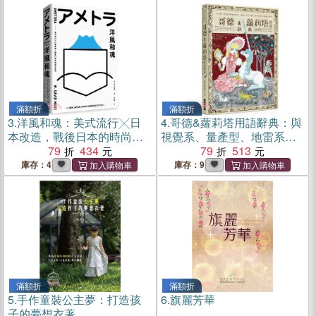
滿額折
滿額折
3.
洋風和魂：美式流行╳日
4.
哥德&蘿莉塔用語辭典：與
本改造，戰後日本的時尚文
視覺系、量產型、地雷系有
化史【暢銷珍藏版】
79
434
濃厚淵源的風潮始祖
79
513
庫存：4
庫存：9
滿額折
滿額折
5.
手作童裝公主夢：打造孩
6.
旗麗芳華
子的夢想衣著