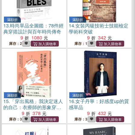
滿額折
滿額折
13.
時尚單品全圖鑑：78件經
14.
女裝丙級技術士技能檢定
典穿搭設計與百年時尚傳奇
學術科突破
9
1080
9
342
庫存：2
庫存：1
滿額折
滿額折
15.
「穿出風格」我決定迷人
16.
女子丹寧：好感度up的質
的自己：衣療師的形象穿搭
感單品
法則，精簡衣櫥的豐盛人生
9
378
9
432
庫存：3
庫存：3