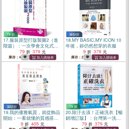
79 折
滿額折
17.
服裝原型打版製圖2（進
18.
MY BASIC,MY ICON 10
階篇）：一次學會文化式．
年後，妳仍然想穿的衣服
登麗美式．直接製圖三大系
79
379
9
378
統（隨書附登麗美式與文化
庫存：4
庫存：2
式女子原型原寸紙型）
滿額折
79 折
19.
我的優雅氣質，就從飾品
20.
除汙去漬！正確洗衣【暢
開始：一看就懂的質感搭配
銷增訂版】：台灣第一洗衣
法，從個人色彩到珠寶飾品
9
405
達人「真正乾淨」的清潔
79
379