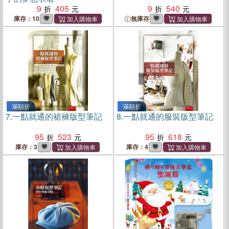
9
405
9
540
庫存：10
無庫存
滿額折
滿額折
7.
一點就通的裙褲版型筆記
8.
一點就通的服裝版型筆記
95
523
95
618
庫存：3
庫存：4