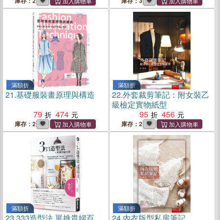
的生活美學
術，3分鐘去除髒汙，擺脫髒
庫存：2
庫存：3
臭毒！
滿額折
滿額折
21.
基礎服裝畫原理與構造
22.
外套裁剪筆記：附女裝乙
級檢定實物紙型
79
474
95
456
庫存：2
庫存：2
滿額折
滿額折
23.
333造型法 單挑貴婦百
24.
內衣版型私房筆記