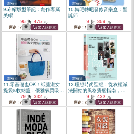
滿額折
滿額折
9.
布帽版型筆記：創作專屬
10.
轉吧轉吧發條音樂盒：聖
美帽
誕節
95
475
9
359
庫存：7
庫存：1
滿額折
滿額折
11.
零基礎也OK！紙藤淑女
12.
理想時尚聖經：從衣櫃減
提袋&收納籃：優雅氣質吸
法開始的風格覺醒指南，專
睛！3大人氣手藝師親授，編
79
332
屬關鍵字X穿搭公式 X九大經
9
432
出自己喜歡的紙藤雜貨
典萬用單品，穿出最好的妳
庫存：7
庫存：2
自己！