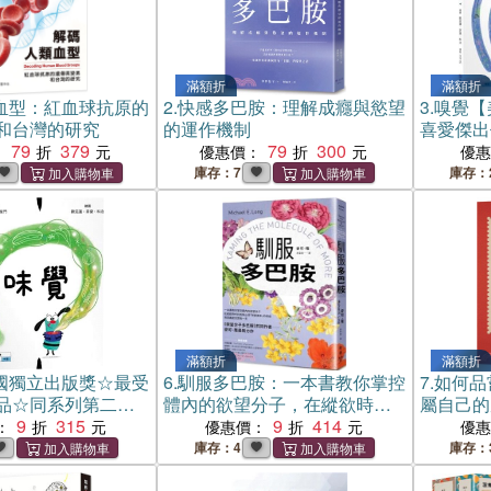
滿額折
滿額折
血型：紅血球抗原的
2.
快感多巴胺：理解成癮與慾望
3.
嗅覺【
和台灣的研究
的運作機制
喜愛傑出
79
379
79
300
輯：認知
：
優惠價：
優
探索氣味
庫存：7
庫存：
受到心靈
滿額折
滿額折
國獨立出版獎☆最受
6.
馴服多巴胺：一本書教你掌控
7.
如何品
品☆同系列第二
體內的欲望分子，在縱欲時代
屬自己的
習X想像創意繪本】
9
315
抗拒無止境「想要更多」的誘
9
414
：
優惠價：
優
世界：從舌尖的感
惑，用意義感充實每一天
庫存：4
庫存：
好的瞬間