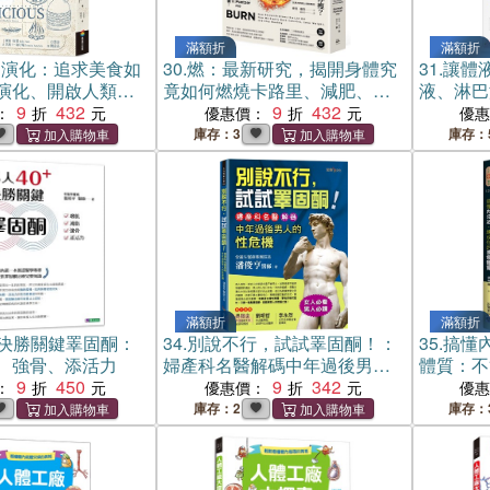
滿額折
滿額折
的演化：追求美食如
30.
燃：最新研究，揭開身體究
31.
讓體
演化、開啟人類文
竟如何燃燒卡路里、減肥、保
液、淋巴
9
432
持健康！
9
432
自癒力，
：
優惠價：
優
庫存：3
庫存：
滿額折
滿額折
+決勝關鍵睪固酮：
34.
別說不行，試試睪固酮！：
35.
搞懂
、強骨、添活力
婦產科名醫解碼中年過後男人
體質：不
9
450
的性危機
9
342
酮、不吃
：
優惠價：
優
單，打造
庫存：2
庫存：
身術！