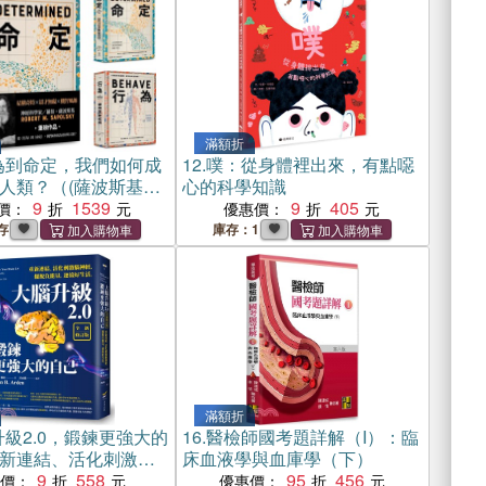
滿額折
為到命定，我們如何成
12.
噗：從身體裡出來，有點噁
人類？（(薩波斯基
心的科學知識
和《命定》套組)）
9
1539
9
405
價：
優惠價：
存
庫存：1
滿額折
級2.0，鍛鍊更強大的
16.
醫檢師國考題詳解（I）：臨
新連結、活化刺激腦
床血液學與血庫學（下）
脫負能量，迎接好生
9
558
95
456
惠價：
優惠價：