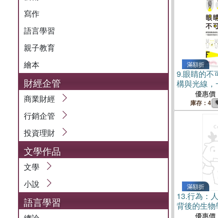
寫作
語言學習
親子教育
繪本
滿額折
9.
眼睛的不
財經企管
構與光線，
的視覺奇蹟
優惠價
商業財經
庫存：4
行銷企管
投資理財
文學作品
文學
小說
滿額折
13.
行為：
語言學習
背後的生物
全一冊）【
優惠價
總論