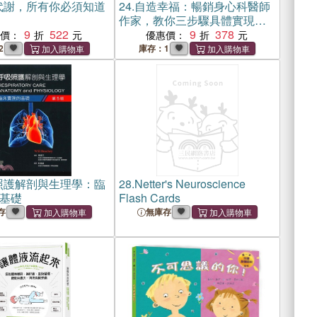
代謝，所有你必須知道
24.
自造幸福：暢銷身心科醫師
作家，教你三步驟具體實現身
9
522
心健康、關係和諧、財富成功
9
378
惠價：
優惠價：
的最佳人生
2
庫存：1
照護解剖與生理學：臨
28.
Netter's Neuroscience
基礎
Flash Cards
存
無庫存