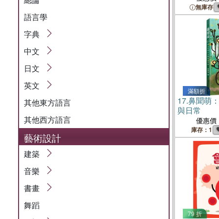
無庫存
語言學
字典
中文
日文
英文
滿額折
17.
鼻聞萌
其他東方語言
與日常
其他西方語言
優惠價
庫存：1
藝術設計
建築
音樂
書畫
舞蹈
79 折