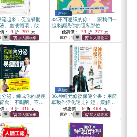
滿額折
液流起來：促進脊髓
32.
不可思議的你！：跟我們一
液、血液循環，啟動
起來認識你的隱私部位
消除各種疼痛
9
297
79
277
惠價：
優惠價：
5
庫存：1
滿額折
內分泌，練成你的易瘦
36.
神經元修復保健全書：用簡
節食、不斷醣、不生
單動作活化迷走神經，緩解負
藥、不需要制式菜
9
315
面情緒、疼痛、消化不良、行
9
468
惠價：
優惠價：
這輩子都胖不了的瘦
動困難、壓力症候群，促進細
3
庫存：1
胞更新