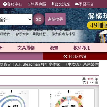
客服中心
領券專區
藝文講座
學習平台
進階搜尋
GO
、
、
、
sey
父親節
如果歷史是一群喵
暑期推薦
、
、
輝時代
數學女孩：黎曼猜想
偉大的迷走神經
子
文具選物
漫畫
教科考用
165反詐騙
 Steadman 獲年度作家，《史坎德》系列帶你踏上熱血奇幻旅程
共
133
筆
第
1
/ 4
頁