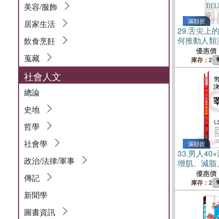
美容/服飾
滿額折
居家生活
29.
舌尖上
何推動人類
飲食烹飪
明
優惠價
蒐藏
庫存：2
社會人文
總論
史地
哲學
社會學
滿額折
33.
男人40
政治/法律/軍事
增肌、減脂
優惠價
傳記
庫存：2
新聞學
圖書資訊