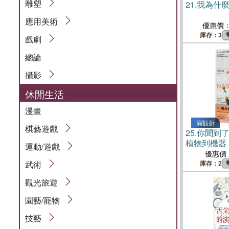
雕塑
21.
我為什
應用美術
優惠價
庫存：3
戲劇
總論
攝影
休閒生活
漫畫
滿額折
棋藝遊戲
25.
你聞到
植物到機器
運動/遊戲
何影響生物
優惠價
化
武術
庫存：2
觀光旅遊
園藝/寵物
技藝