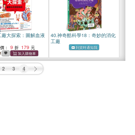
工廠大探索：圖解血液
40.
神奇酷科學18：奇妙的消化
工廠
9
179
惠價：
到貨時通知我
1
2
3
4