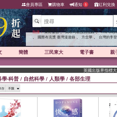
會員專區
購物車
通知
紅利兌換
5
、
、
熱搜：
東野圭吾
高希均教授回憶錄
The Odys
、
、
、
國際布克獎 臺灣漫遊錄
方念華
台灣的李登
文
簡體
三民東大
電子書
親
英國出版界指標大獎肯定！A.F.
科學‧科普
/
自然科學
/
人類學
/
各部生理
庫存