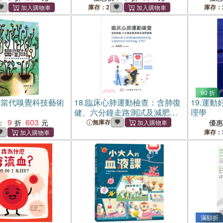
活【全新
庫存：2
庫存：
90 折
：當代嗅覺科技藝術
18.
臨床心肺運動檢查：含肺復
19.
運動
健、六分鐘走路測試及減肥運
理學
9
603
動
：
無庫存
優
庫存：
滿額折