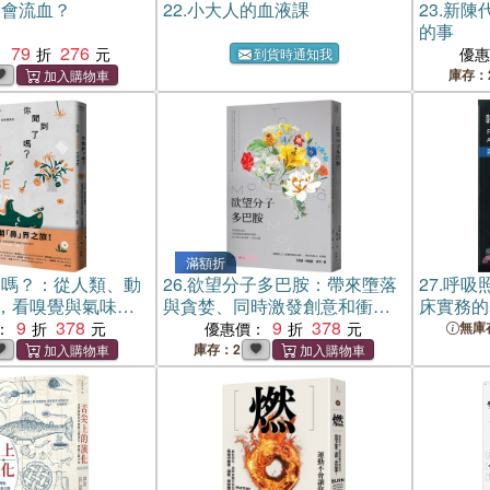
麼會流血？
22.
小大人的血液課
23.
新陳
的事
79
276
：
優
到貨時通知我
庫存：
滿額折
了嗎？：從人類、動
26.
欲望分子多巴胺：帶來墮落
27.
呼吸
，看嗅覺與氣味如
與貪婪、同時激發創意和衝動
床實務的
的愛恨、生死與演
9
378
的賀爾蒙，如何支配人類的情
9
378
：
優惠價：
無庫
緒、行為及命運
庫存：2