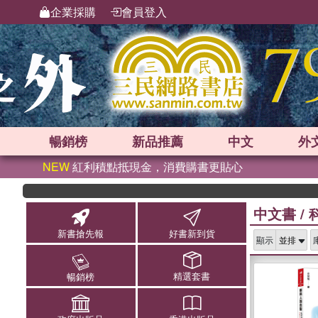
企業採購
會員登入
暢銷榜
新品
推薦
中文
外
NEW
紅利積點抵現金，消費購書更貼心
中文書
/
新書搶先報
好書新到貨
顯示
精選套書
暢銷榜