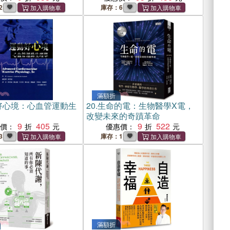
修訂版】
2
庫存：6
滿額折
好心境：心血管運動生
20.
生命的電：生物醫學X電，
改變未來的奇蹟革命
9
405
9
522
惠價：
優惠價：
3
庫存：1
滿額折