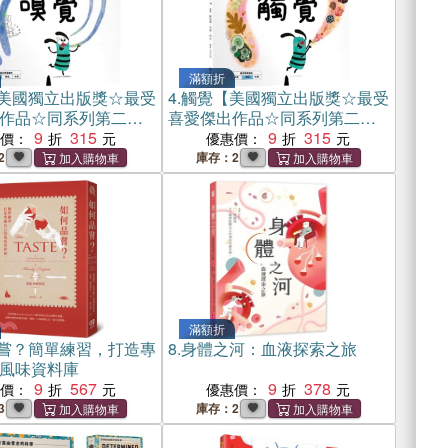
滿額折
美國獨立出版獎☆最受
4.
觸覺【美國獨立出版獎☆最受
作品☆同系列第二
喜愛傑出作品☆同系列第二
學習X想像創意繪本】
9
315
輯：認知學習X想像創意繪本】
9
315
惠價：
優惠價：
的世界：從鼻尖的感
探索觸覺的世界：從指尖的感
2
庫存：2
的回憶
受到心靈的體驗
滿額折
嘗？簡單練習，打造專
8.
身體之河：血液探索之旅
風味資料庫
9
567
9
378
惠價：
優惠價：
3
庫存：2