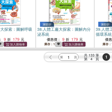
滿額折
滿額折
廠大探索：圖解呼吸
38.
人體工廠大探索：圖解內分
39.
人體
泌系統
循環系統
9
179
9
179
：
優惠價：
優
庫存：1
庫存：
共
133
筆
1
第
4
頁