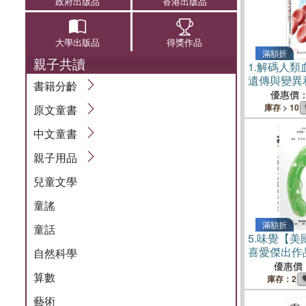
政府出版品
香港出版品
大學出版品
得獎作品
滿額折
親子共讀
1.
解碼人類
遺傳與變異
書籍分齡
優惠價
庫存 > 10
原文童書
中文童書
親子用品
兒童文學
童謠
滿額折
童話
5.
味覺【美
喜愛傑出作
自然科學
輯：認知學
優惠價
算數
探索味道的
庫存：2
受到心裡美
藝術