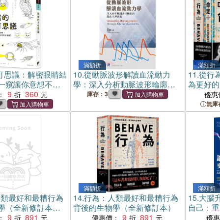
滿額折
滿額折
可思議：解密眼睛結
10.
從動脈波形解讀血流動力
11.
從行
一窺讓你意想不到
學：深入分析動脈波形輪廓的
為更好的
！
9
360
臨床生理意義
《行為》
：
庫存：3
優惠
無庫
滿額折
滿額折
人類最好和最糟行為
14.
行為：人類最好和最糟行為
15.
大腦升
學（全新修訂本，
背後的生物學（全新修訂本）
自己：重
限量燙金版 】
9
891
9
891
神經，擺
：
優惠價：
優