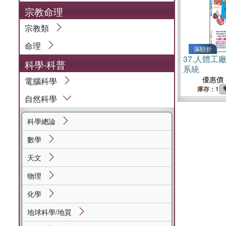
宗教命理
宗教類
命理
滿額折
37.
人體工
科學‧科普
系統
優惠價
電腦科學
庫存：1
自然科學
科學總論
數學
天文
物理
化學
地球科學/地質