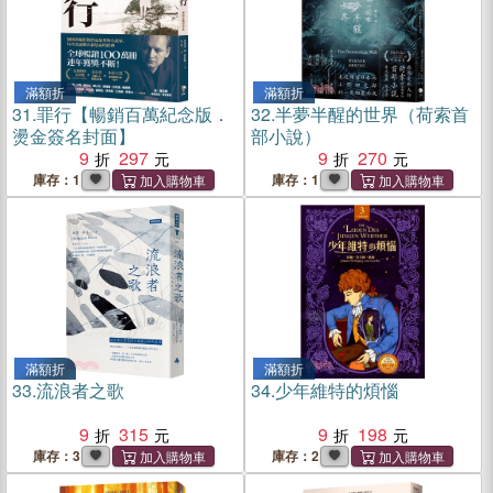
滿額折
滿額折
31.
罪行【暢銷百萬紀念版．
32.
半夢半醒的世界（荷索首
燙金簽名封面】
部小說）
9
297
9
270
庫存：1
庫存：1
滿額折
滿額折
33.
流浪者之歌
34.
少年維特的煩惱
9
315
9
198
庫存：3
庫存：2