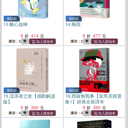
滿額折
滿額折
13.
離心旋轉
14.
梅雨
9
414
9
477
庫存：3
庫存：2
滿額折
滿額折
15.
流浪者之歌【感動解讀
16.
西線無戰事【雷馬克精選
版】
集1】經典全新譯本
9
360
9
360
庫存：4
庫存：3