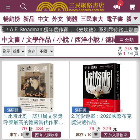
5
暢銷榜
新品
中文
外文
簡體
三民東大
電子書
親子
GO
. Steadman 獲年度作家，《史坎德》系列帶你踏上熱血奇幻旅
中文書
/
文學作品
/
小說
/
西洋小說
/
德國小說
、
熱搜：
東野圭吾
高希均教授回憶錄
分類
、
、
、
The Odyssey
父親節
花開錦
共
218
筆
、
、
、
顯示
庫存
繡
暑期推薦
方念華
台灣的
第
1
/ 6
頁
、
李登輝時代
數學女孩：黎曼猜想
、
、
偉大的迷走神經
如果歷史是一
、
群喵
臺灣漫遊錄
滿額折
滿額折
1.
此時此刻：諾貝爾文學獎
2.
光影遊戲：2026國際布克
呼聲最高的德國當代作家，
獎決選作品
奠定國際文壇地位代表作！
79
434
79
379
（榮獲2024年國際布克獎大
庫存：6
庫存：10