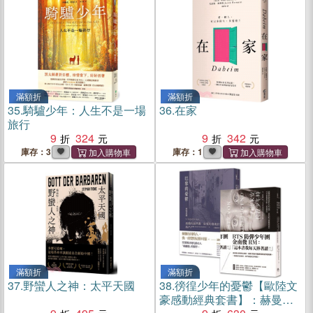
滿額折
滿額折
35.
騎驢少年：人生不是一場
36.
在家
旅行
9
324
9
342
庫存：3
庫存：1
滿額折
滿額折
37.
野蠻人之神：太平天國
38.
徬徨少年的憂鬱【歐陸文
豪感動經典套書】：赫曼．