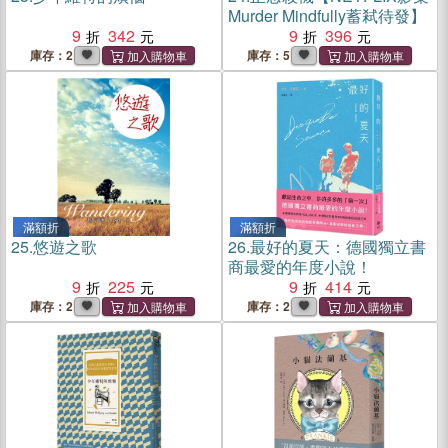
Murder Mindfully蓄弒待發】
9
342
9
396
庫存：2
庫存：5
滿額折
滿額折
25.
悠遊之歌
26.
最好的夏天：德國獨立書
商最愛的年度小說！
9
225
9
414
庫存：2
庫存：2