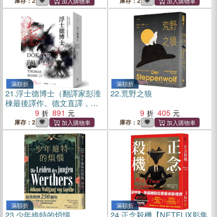
庫存：2
庫存：2
滿額折
滿額折
21.
浮士德博士（翻譯家彭淮
22.
荒野之狼
棟最後譯作。德文直譯，單
冊經典回歸版）
9
891
9
405
庫存：2
庫存：2
滿額折
滿額折
23.
少年維特的煩惱
24.
正念殺機【NETFLIX影集