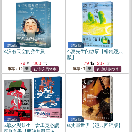
獎，《時代雜誌》年度百大
好書）
滿額折
滿額折
3.
沒有天空的救生員
4.
夏先生的故事【暢銷經典
版】
79
363
79
237
庫存 > 10
庫存：7
滿額折
滿額折
5.
戰火與餘生，雷馬克必讀
6.
丈量世界【經典回歸版】
經典套書【西線無戰事＋里