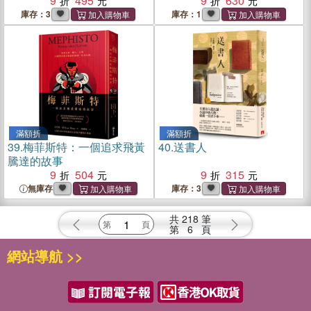
9
495
赫塞《德米安：徬徨少年
9
630
時》＋波特萊爾《巴黎的憂
庫存：3
庫存：1
鬱》
滿額折
滿額折
39.
梅菲斯特：一個追求飛黃
40.
送書人
騰達的故事
9
504
9
315
無庫存
庫存：3
共
218
筆
第
6
頁
網站導航 >>