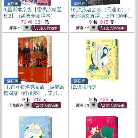
滿額折
滿額折
9.
里斯本之夜【雷馬克精選
10.
流浪者之歌（悉達多）：
集2】（經典全新譯本）
全新德文直譯，上市100年暢
79
331
銷版（諾貝爾文學獎得主赫
9
315
曼．赫塞代表作。我們都需
庫存：2
庫存：2
要一本悉達多，用來認清生
命的出走和歸回）
滿額折
滿額折
11.
布登布洛克家族（被譽為
12.
邊境行走
德國版《紅樓夢》，諾貝爾
獎得主托瑪斯．曼奠定文壇
9
719
9
432
地位之作、最偉大的家族史
無庫存
庫存：3
小說）