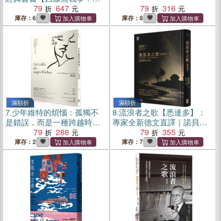
斯本之夜】
79
647
79
316
庫存：6
庫存：8
滿額折
滿額折
7.
少年維特的煩惱：孤獨不
8.
流浪者之歌【悉達多】：
是錯誤，而是一種跨越時代
專家全新德文直譯｜諾貝爾
的青春結構，生而為人的常
79
288
文學獎得主赫曼．赫塞必讀
79
355
態【國際譯聯最高榮譽獎得
經典｜在漂泊之間聆聽靈魂
庫存：2
庫存：7
主最新修訂典藏版】
回聲之書