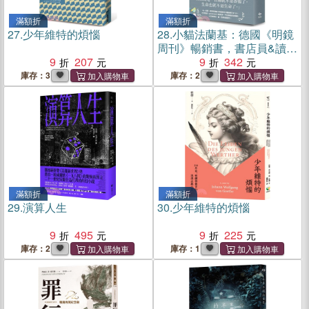
滿額折
滿額折
27.
少年維特的煩惱
28.
小貓法蘭基：德國《明鏡
周刊》暢銷書，書店員&讀者
9
207
含淚推薦，挖掘生命意義的
9
342
動人之作！
庫存：3
庫存：2
滿額折
滿額折
29.
演算人生
30.
少年維特的煩惱
9
495
9
225
庫存：2
庫存：1