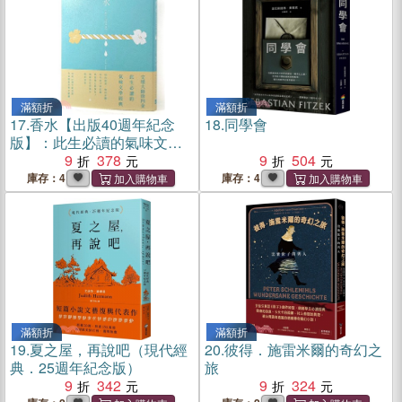
滿額折
滿額折
17.
香水【出版40週年紀念
18.
同學會
版】：此生必讀的氣味文學
經典
9
378
9
504
庫存：4
庫存：4
滿額折
滿額折
19.
夏之屋，再說吧（現代經
20.
彼得．施雷米爾的奇幻之
典．25週年紀念版）
旅
9
342
9
324