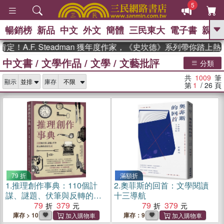
5
暢銷榜
新品
中文
外文
簡體
三民東大
電子書
親子
GO
F. Steadman 獲年度作家，《史坎德》系列帶你踏上熱血奇幻
中文書
/
文學作品
/
文學
/
文藝批評
、
熱搜：
東野圭吾
高希均教授回憶錄
分類
、
、
、
The Odyssey
父親節
如果歷
共
1009
筆
、
、
顯示
庫存
史是一群喵
暑期推薦
國際布克
第
1
/ 26
頁
、
、
獎 臺灣漫遊錄
方念華
台灣的李
、
、
登輝時代
數學女孩：黎曼猜想
偉大的迷走神經
79 折
滿額折
1.
推理創作事典：110個計
2.
奧菲斯的回首：文學閱讀
謀、謎題、伏筆與反轉的設
十三導航
計公式
79
379
79
379
庫存 > 10
庫存：9