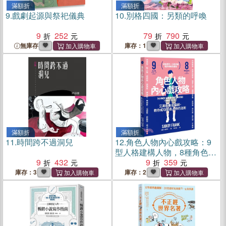
滿額折
滿額折
9.
戲劇起源與祭祀儀典
10.
別格四國：另類的呼喚
9
252
79
790
無庫存
庫存：1
滿額折
滿額折
11.
時間跨不過洞兒
12.
角色人物內心戲攻略：9
型人格建構人物，8種角色帶
9
432
動故事衝突！教你成功塑造
9
359
人物的法則
庫存：3
庫存：2