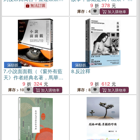
76部文學經典遊歷指南【首
樣寫，讓你一口氣完成心中
9
378
無法訂購
刷贈名畫金句明信片】
劇本
庫存：4
滿額折
滿額折
7.
小說面面觀（《窗外有藍
8.
反詮釋
天》作者經典名著，馬華文
學名家黎紫書新譯本）
9
324
9
612
庫存 > 10
庫存：8