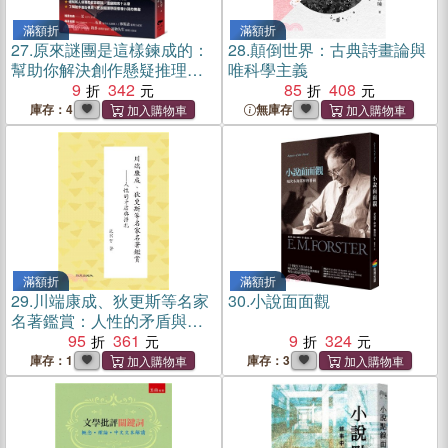
滿額折
滿額折
27.
原來謎團是這樣鍊成的：
28.
顛倒世界：古典詩畫論與
幫助你解決創作懸疑推理小
唯科學主義
說的一切難題
9
342
85
408
庫存：4
無庫存
滿額折
滿額折
29.
川端康成、狄更斯等名家
30.
小說面面觀
名著鑑賞：人性的矛盾與掙
扎
95
361
9
324
庫存：1
庫存：3