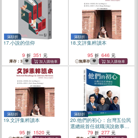
滿額折
滿額折
17.
小說的信仰
18.
文評集粹讀本
9
351
95
646
庫存：3
無庫存
滿額折
滿額折
19.
文評集粹讀本
20.
他們的初心：台灣五位民
選總統首任就職演說敘事批
95
1520
評
79
277