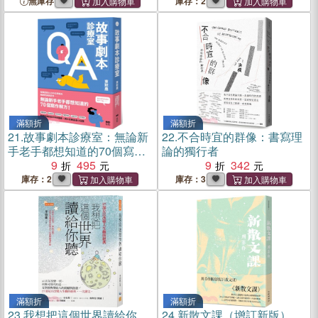
無庫存
庫存：2
滿額折
滿額折
21.
故事劇本診療室：無論新
22.
不合時宜的群像：書寫理
手老手都想知道的70個寫作
論的獨行者
解方！
9
495
9
342
庫存：2
庫存：3
滿額折
滿額折
23.
我想把這個世界讀給你
24.
新散文課（增訂新版）