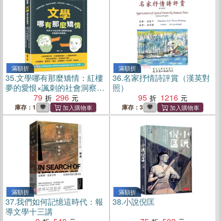
滿額折
滿額折
35.
文學哪有那麼矯情：紅樓
36.
名家抒情詩評賞（漢英對
夢的愛恨×諷刺的社會洞察×
照）
批判式浪漫×迷惘的一代×魔
79
296
95
1216
幻寫實主義，中外十六位文
庫存：1
庫存：3
學大師帶你走進文藝創作的
殿堂！
滿額折
滿額折
37.
我們如何記憶這時代：報
38.
小說倪匡
導文學十三講