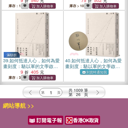
9
540
75
502
庫存：1
庫存 > 10
滿額折
39.
如何抵達人心，如何為愛
40.
如何抵達人心，如何為愛
畫刻度：駱以軍的文學啟蒙
畫刻度：駱以軍的文學啟蒙
小說26講
9
405
小說26講 （限量獨家親筆簽
到貨時通知我
名版）
庫存：3
共
1009
筆
第
26
頁
網站導航 >>