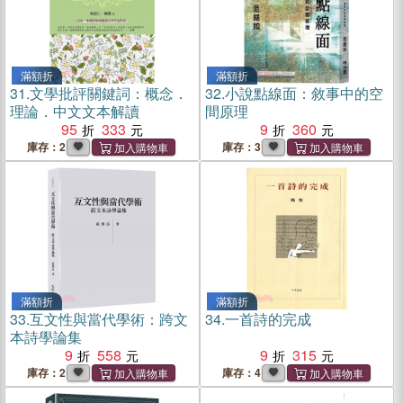
滿額折
滿額折
31.
文學批評關鍵詞：概念．
32.
小說點線面：敘事中的空
理論．中文文本解讀
間原理
95
333
9
360
庫存：2
庫存：3
滿額折
滿額折
33.
互文性與當代學術：跨文
34.
一首詩的完成
本詩學論集
9
558
9
315
庫存：2
庫存：4