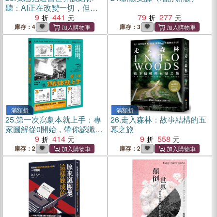
聽：AI正在改變一切，但無
可替代的是：文學經典帶給
9
441
79
277
人的震撼與啟發。27部足以
庫存：4
庫存：3
改變人生觀的經典，一次讀
完。
滿額折
滿額折
25.
第一次寫劇本就上手：專
26.
走入森林：故事結構的五
家圖解從0開始，帶你認識業
幕之旅
界現實，從故事發想、劇情
9
414
9
558
鋪梗到影視化的50堂編劇課
庫存：2
庫存：2