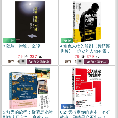
79 折
79 折
3.
隱喻、轉喻、空隙
4.
角色人物的解剖【長銷經
典版】：你寫的人物有靈魂
79
237
嗎？劇本、小說、廣告、遊
79
379
戲、企畫都需要的人物形塑
庫存：9
庫存：4
教科書！
滿額折
5.
無盡的旅程：從荷馬史詩
6.
21天搞定你的劇本：有好
到後末日寓言，直達未來的
故事，卻總是寫不出來！ 這