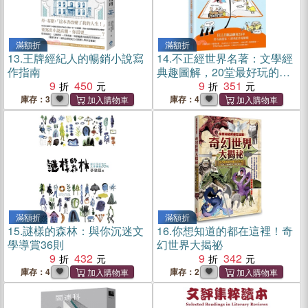
滿額折
滿額折
13.
王牌經紀人的暢銷小說寫
14.
不正經世界名著：文學經
作指南
典趣圖解，20堂最好玩的微
9
450
ㄎ一ㄤ故事課
9
351
庫存：3
庫存：4
滿額折
滿額折
15.
謎樣的森林：與你沉迷文
16.
你想知道的都在這裡！奇
學導賞36則
幻世界大揭祕
9
432
9
342
庫存：4
庫存：2