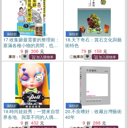
滿額折
滿額折
17.
收集癖最需要的整理術：
18.
天下奇石：賞石文化與藝
塞滿各種小物的房間，也能
術特色
井井有條
9
306
79
158
庫存：1
無庫存
滿額折
滿額折
19.
時尚娃娃秀：一覽來自世
20.
不良嗜好：收藏台灣藝術
界各地、與眾不同的人偶娃
40年
娃收藏
9
432
9
288