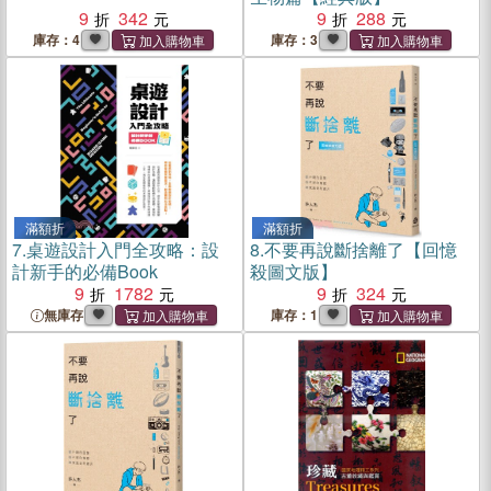
9
342
9
288
庫存：4
庫存：3
滿額折
滿額折
7.
桌遊設計入門全攻略：設
8.
不要再說斷捨離了【回憶
計新手的必備Book
殺圖文版】
9
1782
9
324
無庫存
庫存：1