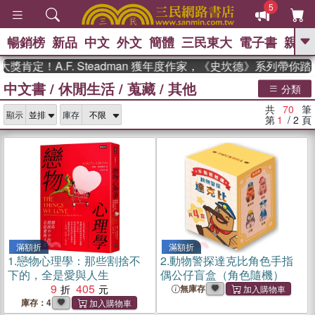
5
暢銷榜
新品
中文
外文
簡體
三民東大
電子書
親子
GO
A.F. Steadman 獲年度作家，《史坎德》系列帶你踏上熱血
中文書
/
休閒生活
/
蒐藏
/
其他
、
熱搜：
東野圭吾
高希均教授回憶錄
分類
、
、
、
The Odyssey
父親節
如果歷
共
70
筆
、
、
顯示
庫存
史是一群喵
暑期推薦
國際布克
第
1
/ 2
頁
、
、
獎 臺灣漫遊錄
方念華
台灣的李
、
、
登輝時代
數學女孩：黎曼猜想
偉大的迷走神經
滿額折
滿額折
1.
戀物心理學：那些割捨不
2.
動物警探達克比角色手指
下的，全是愛與人生
偶公仔盲盒（角色隨機）
9
405
無庫存
庫存：4