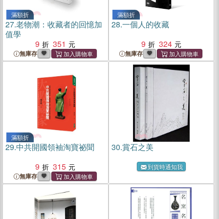
滿額折
滿額折
27.
老物潮：收藏者的回憶加
28.
一個人的收藏
值學
9
351
9
324
無庫存
無庫存
滿額折
29.
中共開國領袖淘寶祕聞
30.
賞石之美
9
315
到貨時通知我
無庫存