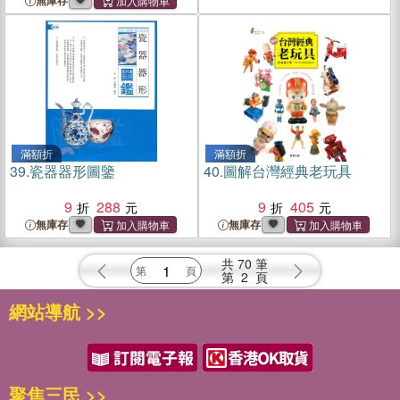
無庫存
滿額折
滿額折
39.
瓷器器形圖鑒
40.
圖解台灣經典老玩具
9
288
9
405
無庫存
無庫存
共
70
筆
第
2
頁
網站導航 >>
聚焦三民 >>