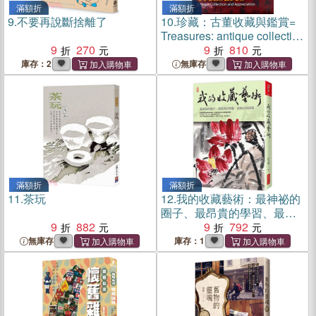
滿額折
滿額折
9.
不要再說斷捨離了
10.
珍藏：古董收藏與鑑賞=
Treasures: antique collection
9
270
and apprepciation
9
810
庫存：2
無庫存
滿額折
滿額折
11.
茶玩
12.
我的收藏藝術：最神祕的
圈子、最昂貴的學習、最精
9
882
彩的回報
9
792
無庫存
庫存：1