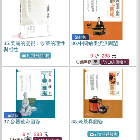
滿額折
35.
美麗的凝視：收藏的理性
36.
中國繪畫流派圖鑒
與感性
9
288
到貨時通知我
無庫存
滿額折
37.
瓷器釉彩圖鑒
38.
老茶具圖鑒
9
288
到貨時通知我