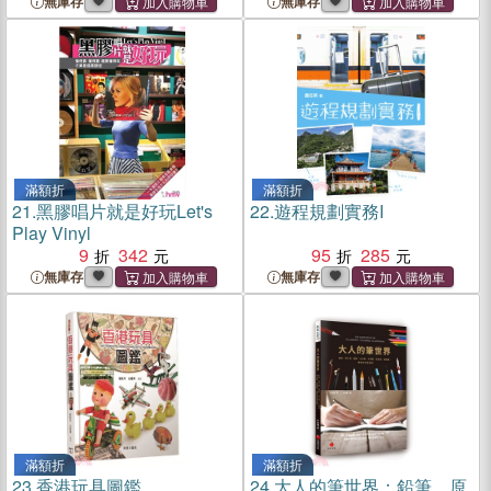
無庫存
無庫存
滿額折
滿額折
21.
黑膠唱片就是好玩Let's
22.
遊程規劃實務I
Play Vinyl
9
342
95
285
無庫存
無庫存
滿額折
滿額折
23.
香港玩具圖鑑
24.
大人的筆世界：鉛筆、原