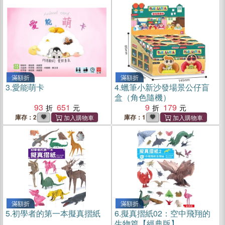
滿額折
滿額折
3.
愛能萌卡
4.
蠟筆小新沙發場景公仔盲
盒（角色隨機）
93
651
9
179
庫存：2
庫存：1
滿額折
滿額折
5.
初學者的第一本擬真摺紙
6.
擬真摺紙02：空中飛翔的
生物篇【經典版】