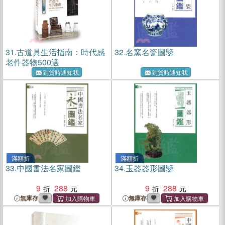
31.
古道具生活指南：時代感
32.
名窯名瓷圖鑒
老件器物500選
到貨時通知我
到貨時通知我
滿額折
滿額折
33.
中國書法名家圖鑑
34.
玉器器形圖鑒
9
288
9
288
無庫存
無庫存