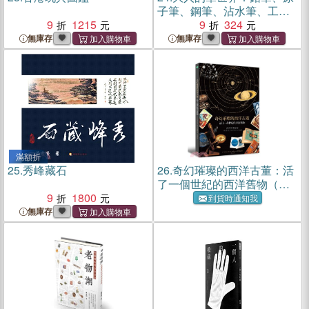
子筆、鋼筆、沾水筆、工程
9
1215
筆、麥克筆、特殊筆，愛筆
9
324
狂的蒐集帖
無庫存
無庫存
滿額折
25.
秀峰藏石
26.
奇幻璀璨的西洋古董：活
了一個世紀的西洋舊物（隨
9
1800
書附贈土星木版畫海報＋夜
到貨時通知我
間遊樂園的明信片＋史密斯
無庫存
天文圖鑑藏書票）