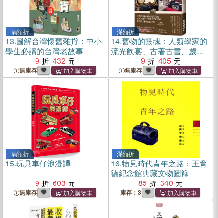
滿額折
滿額折
13.
圖解台灣懷舊雜貨：中小
14.
舊物的靈魂：人類學家的
學生必讀的台灣老故事
流光飲宴、古著古書、歲月
9
432
如瓷和永續生活，關於時間
9
405
與存在的深度思索
無庫存
無庫存
滿額折
滿額折
15.
玩具車仔浪漫譚
16.
物見時代青年之路：王育
德紀念館典藏文物圖錄
9
603
85
340
無庫存
庫存：3