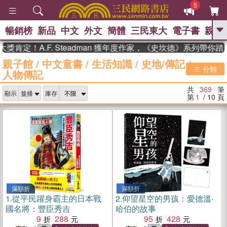
5
暢銷榜
新品
中文
外文
簡體
三民東大
電子書
親子
GO
A.F. Steadman 獲年度作家，《史坎德》系列帶你踏上熱血
親子館
/
中文童書
/
生活知識
/
史地/傳記
/
、
熱搜：
東野圭吾
高希均教授回憶錄
分類
人物傳記
、
、
、
The Odyssey
父親節
花開錦
、
、
、
繡
暑期推薦
方念華
台灣的
共
369
筆
、
顯示
庫存
李登輝時代
數學女孩：黎曼猜想
第
1
/ 10
頁
、
、
偉大的迷走神經
如果歷史是一
、
群喵
臺灣漫遊錄
滿額折
滿額折
1.
從平民躍身霸主的日本戰
2.
仰望星空的男孩：愛德溫‧
國名將：豐臣秀吉
哈伯的故事
9
288
95
428