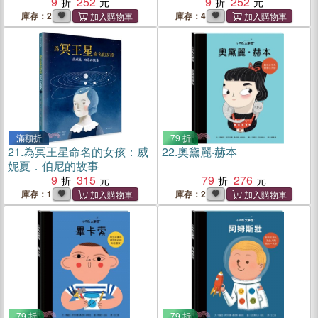
9
252
9
252
庫存：2
庫存：4
滿額折
79 折
21.
為冥王星命名的女孩：威
22.
奧黛麗‧赫本
妮夏．伯尼的故事
9
315
79
276
庫存：1
庫存：2
79 折
79 折