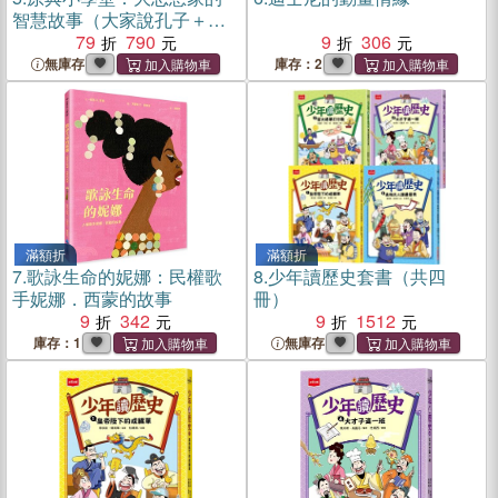
智慧故事（大家說孔子＋大
家說孟子＋大家讀老子＋大
79
790
9
306
家說莊子）（共四冊）
無庫存
庫存：2
滿額折
滿額折
7.
歌詠生命的妮娜：民權歌
8.
少年讀歷史套書（共四
手妮娜．西蒙的故事
冊）
9
342
9
1512
庫存：1
無庫存