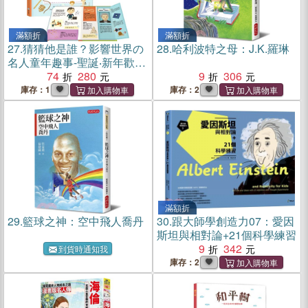
滿額折
滿額折
27.
猜猜他是誰？影響世界の
28.
哈利波特之母：J.K.羅琳
名人童年趣事-聖誕‧新年歡樂
派對
74
280
9
306
庫存：1
庫存：2
滿額折
29.
籃球之神：空中飛人喬丹
30.
跟大師學創造力07：愛因
斯坦與相對論+21個科學練習
9
342
到貨時通知我
庫存：2