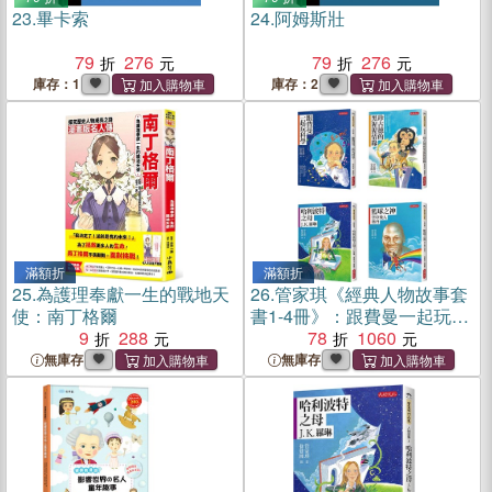
23.
畢卡索
24.
阿姆斯壯
79
276
79
276
庫存：1
庫存：2
滿額折
滿額折
25.
為護理奉獻一生的戰地天
26.
管家琪《經典人物故事套
使：南丁格爾
書1-4冊》：跟費曼一起玩科
9
288
學、珍古德的黑猩猩情緣、
78
1060
哈利波特之母：J.K.羅琳、籃
無庫存
無庫存
球之神：空中飛人喬丹