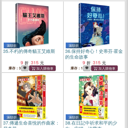
滿額折
滿額折
35.
不朽的傳奇貓王艾維斯
36.
保持好奇心！史蒂芬‧霍金
的生命故事
9
315
9
315
庫存：3
庫存：1
滿額折
滿額折
37.
傳遞生命喜悅的作曲家：
38.
在日記中祈求和平的少