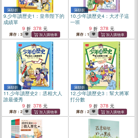
滿額折
滿額折
9.
少年讀歷史1：皇帝陛下的
10.
少年讀歷史4：大才子這
成績單
一班
9
378
9
378
庫存：3
庫存：1
滿額折
滿額折
11.
少年讀歷史2：丞相大人
12.
少年讀歷史3：幫大將軍
誰最優秀
打分數
9
378
9
378
庫存：2
庫存：2