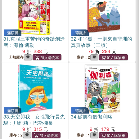
滿額折
滿額折
31.
克服三重苦難的奇蹟創造
32.
和平樹：一則來自非洲的
者：海倫‧凱勒
真實故事（三版）
9
288
79
284
無庫存
庫存：2
滿額折
滿額折
33.
天空與我－女性飛行員先
34.
從前有個伽利略
驅：貝維莉・巴斯機長
9
315
9
179
庫存：2
庫存：1