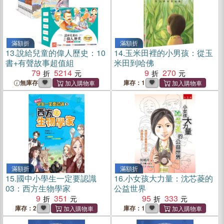
滿額折
滿額折
13.
說給兒童的偉人歷史：10
14.
玉米田裡的小男孩：從玉
書+有聲故事超值組
米田到哈佛
79
5214
9
270
無庫存
庫存：1
滿額折
滿額折
15.
國中小學生一定要認識
16.
小女孩大力量：沈芯菱的
03：西方生物學家
公益世界
9
351
95
333
庫存：2
庫存：1