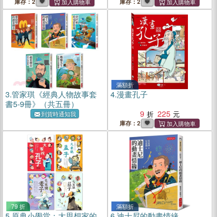
庫存：2
庫存：2
滿額折
3.
管家琪《經典人物故事套
4.
漫畫孔子
書5-9冊》（共五冊）
9
225
到貨時通知我
庫存：2
79 折
滿額折
5.
原典小學堂：大思想家的
6.
迪士尼的動畫情緣