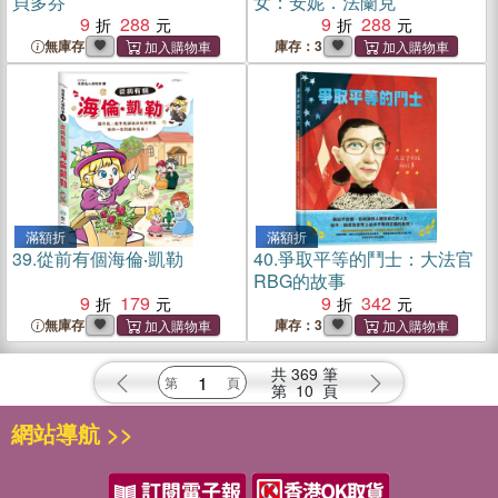
貝多芬
女：安妮．法蘭克
9
288
9
288
無庫存
庫存：3
滿額折
滿額折
39.
從前有個海倫‧凱勒
40.
爭取平等的鬥士：大法官
RBG的故事
9
179
9
342
無庫存
庫存：3
共
369
筆
第
10
頁
網站導航 >>