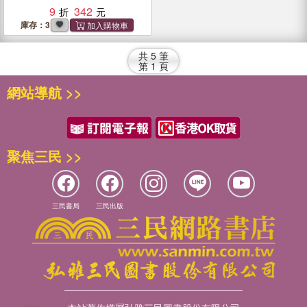
9
342
庫存：3
共
5
筆
第
1
頁
網站導航 >>
聚焦三民 >>
三民書局
三民出版