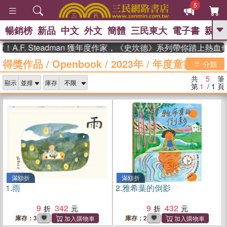
5
暢銷榜
新品
中文
外文
簡體
三民東大
電子書
親子
GO
.F. Steadman 獲年度作家，《史坎德》系列帶你踏上熱血奇
得獎作品
/
Openbook
/
2023年
/
年度童書
、
熱搜：
東野圭吾
高希均教授回憶錄
分類
、
、
、
The Odyssey
父親節
花開錦
共
5
筆
、
、
、
顯示
庫存
繡
暑期推薦
方念華
台灣的
第
1
/ 1
頁
、
李登輝時代
數學女孩：黎曼猜想
、
、
偉大的迷走神經
如果歷史是一
、
群喵
臺灣漫遊錄
滿額折
滿額折
1.
雨
2.
雅希葉的倒影
9
342
9
432
庫存：3
庫存：2