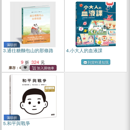
滿額折
3.
通往糖麵包山的那條路
4.
小大人的血液課
9
324
到貨時通知我
庫存：4
滿額折
5.
和平與戰爭