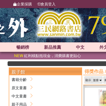
企業採購
會員登入
暢銷榜
新品
推薦
中文
外
NEW
紅利積點抵現金，消費購書更貼心
得獎作品
親子館
書籍分齡
顯示
原文童書
中文童書
親子用品