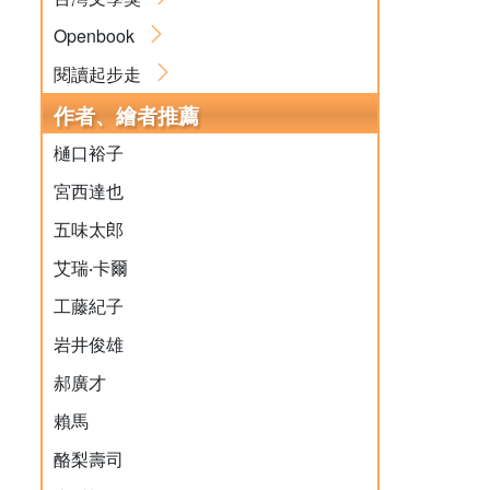
Openbook
閱讀起步走
作者、繪者推薦
樋口裕子
宮西達也
五味太郎
艾瑞‧卡爾
工藤紀子
岩井俊雄
郝廣才
賴馬
酪梨壽司