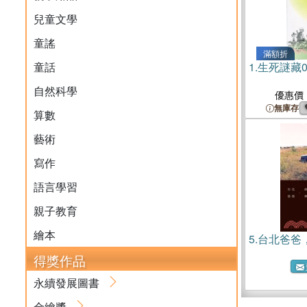
兒童文學
童謠
滿額折
童話
1.
生死謎藏
自然科學
優惠價
無庫存
算數
藝術
寫作
語言學習
親子教育
繪本
5.
台北爸爸
得獎作品
永續發展圖書
金繪獎