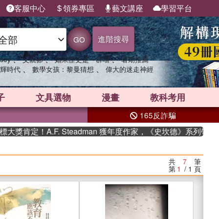
客服中心
領券專區
藝文講座
學習平台
進階搜尋
GO
、
、
、
sey
父親節
如果歷史是一群喵
暑期推薦
、
、
輝時代
數學女孩：黎曼猜想
偉大的迷走神經
子
文具選物
漫畫
教科考用
165反詐騙
A.F. Steadman 獲年度作家，《史坎德》系列帶你踏上熱血
共
7
筆
第
1
/ 1
頁