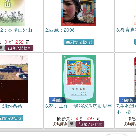
02：夕陽山外山
2.
西藏：2008
3.
教育應
9
252
：
到貨時通知我
滿額折
滿額折
，紐約媽媽
6.
努力工作：我的家族勞動紀事
7.
生死謎
不一樣
9
297
優惠價：
優
到貨時通知我
無庫存
無庫