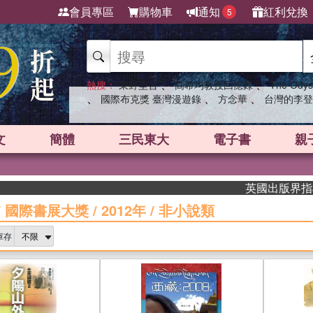
會員專區
購物車
通知
紅利兌換
5
、
、
熱搜：
東野圭吾
高希均教授回憶錄
The Odys
、
、
、
國際布克獎 臺灣漫遊錄
方念華
台灣的李登
文
簡體
三民東大
電子書
親
英國出版界指標大獎肯定！
/
國際書展大獎
/
2012年
/
非小說類
庫存