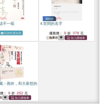
滿額折
該不一樣
4.
世間的名字
9
378
優惠價：
到貨時通知我
無庫存
藏：善終，和大家想的
9
252
惠價：
存