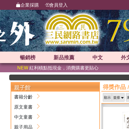
企業採購
會員登入
暢銷榜
新品
推薦
中文
外
NEW
紅利積點抵現金，消費購書更貼心
得獎作品
親子館
書籍分齡
顯示
原文童書
中文童書
親子用品