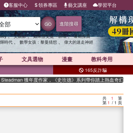
客服中心
領券專區
藝文講座
學習平台
進階搜尋
GO
、
、
、
sey
父親節
如果歷史是一群喵
暑期推薦
、
、
輝時代
數學女孩：黎曼猜想
偉大的迷走神經
子
文具選物
漫畫
教科考用
165反詐騙
dman 獲年度作家，《史坎德》系列帶你踏上熱血奇幻旅程
共
1
筆
第
1
/ 1
頁