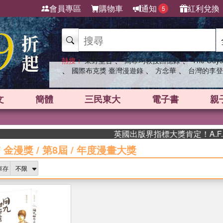
會員專區
購物車
通知
紅利兌換
5
、
、
熱搜：
東野圭吾
高希均教授回憶錄
The Odys
、
、
、
國際布克獎 臺灣漫遊錄
方念華
台灣的李登
文
簡體
三民東大
電子書
親
英國出版界指標大獎肯定！A.F. Stea
/
金漫獎
/
第8屆
/
年度漫畫大獎
庫存