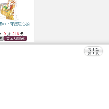
店01：守護暖心的
9
216
：
共
1
筆
第
1
頁