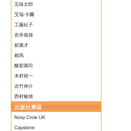
五味太郎
艾瑞‧卡爾
工藤紀子
岩井俊雄
郝廣才
賴馬
酪梨壽司
木村裕一
吉竹伸介
西村敏雄
出版社專區
Nosy Crow UK
Capstone