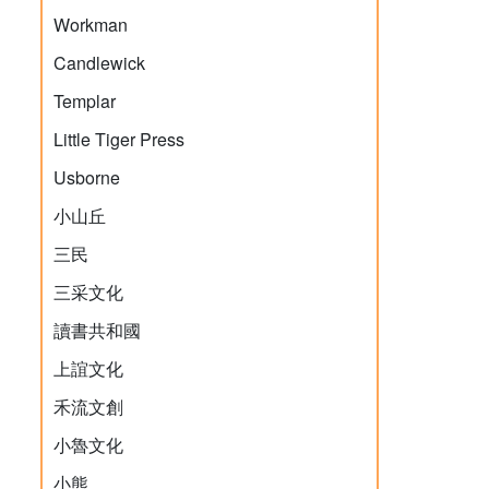
Workman
Candlewick
Templar
Little Tiger Press
Usborne
小山丘
三民
三采文化
讀書共和國
上誼文化
禾流文創
小魯文化
小熊