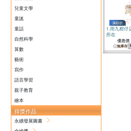
兒童文學
童謠
滿額折
童話
1.
用九柑仔
所在
自然科學
優惠價
無庫存
算數
藝術
寫作
語言學習
親子教育
繪本
得獎作品
永續發展圖書
金繪獎