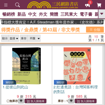
5
暢銷榜
新品
中文
外文
簡體
三民東大
電子書
親子
GO
指標大獎肯定！A.F. Steadman 獲年度作家，《史坎德》系
得獎作品
/
金鼎獎
/
第43屆
/
非文學獎
、
、
熱搜：
東野圭吾
The Odyssey
分類
、
、
父親節
如果歷史是一群喵
暑期
共
10
筆
、
、
顯示
庫存
推薦
國際布克獎 臺灣漫遊錄
方
第
1
/ 1
頁
、
、
念華
台灣的李登輝時代
數學女
、
孩：黎曼猜想
偉大的迷走神經
滿額折
滿額折
1.
從彼山到此山
2.
灶邊煮語：台灣閩客料理
的對話
9
315
9
585
無庫存
庫存：1