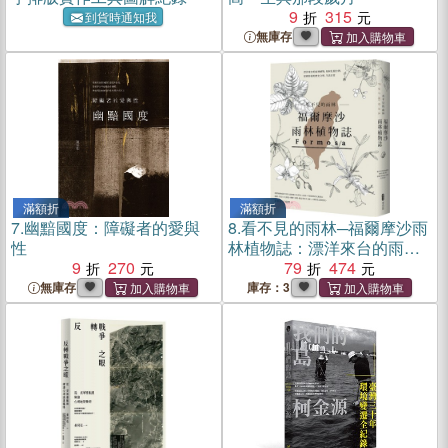
9
315
到貨時通知我
無庫存
滿額折
滿額折
7.
幽黯國度：障礙者的愛與
8.
看不見的雨林─福爾摩沙雨
性
林植物誌：漂洋來台的雨林
9
270
植物，如何扎根台灣，建構
79
474
你我的歷史文明、生活日常
無庫存
庫存：3