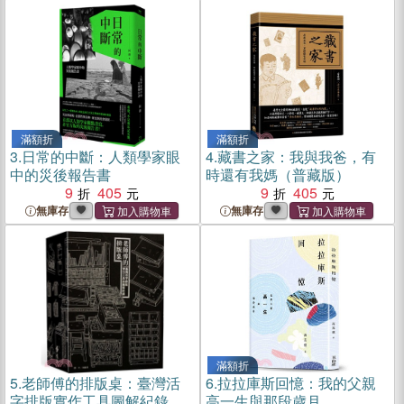
滿額折
滿額折
3.
日常的中斷：人類學家眼
4.
藏書之家：我與我爸，有
中的災後報告書
時還有我媽（普藏版）
9
405
9
405
無庫存
無庫存
滿額折
5.
老師傅的排版桌：臺灣活
6.
拉拉庫斯回憶：我的父親
字排版實作工具圖解紀錄
高一生與那段歲月