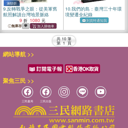
滿額折
9.
反轉戰爭之眼：從美軍舊
10.
我們的島：臺灣三十年環
航照解讀台灣地景脈絡
境變遷全紀錄
9
1080
到貨時通知我
無庫存
共
10
筆
第
1
頁
網站導航 >>
聚焦三民 >>
三民書局
三民出版