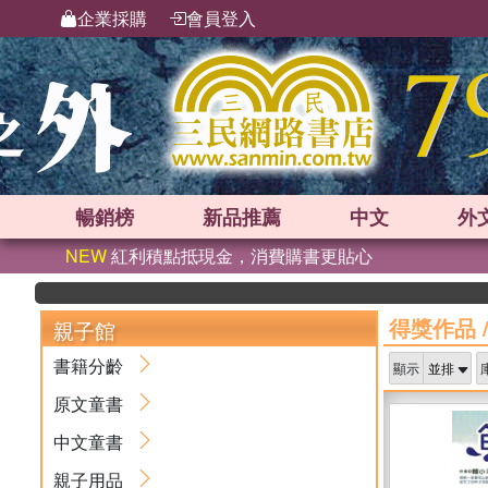
企業採購
會員登入
暢銷榜
新品
推薦
中文
外
NEW
紅利積點抵現金，消費購書更貼心
得獎作品
親子館
書籍分齡
顯示
原文童書
中文童書
親子用品