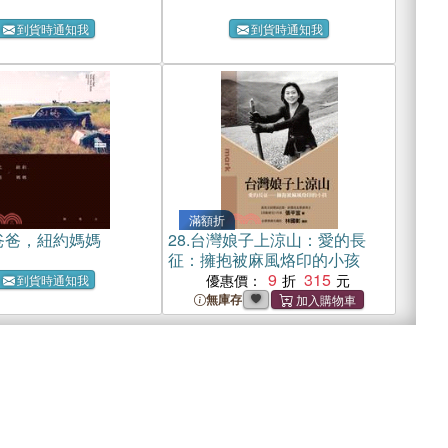
到貨時通知我
到貨時通知我
滿額折
爸爸，紐約媽媽
28.
台灣娘子上涼山：愛的長
征：擁抱被麻風烙印的小孩
9
315
優惠價：
到貨時通知我
無庫存