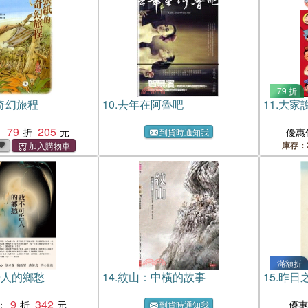
79 折
奇幻旅程
10.
去年在阿魯吧
11.
大家
79
205
：
優惠
到貨時通知我
庫存：
滿額折
告人的鄉愁
14.
紋山：中橫的故事
15.
昨日
9
342
：
優
到貨時通知我