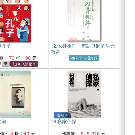
說孔子
12.
以身相許：無語良師的生命
教育
79
198
價：
到貨時通知我
3
滿額折
之河
16.
私家偵探
9
243
9
315
惠價：
優惠價：