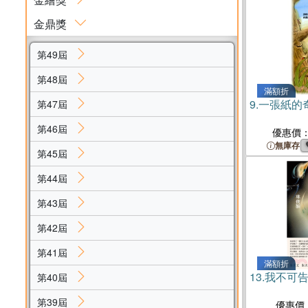
金鼎獎
第49屆
第48屆
滿額折
9.
一張紙的
第47屆
第46屆
優惠價
無庫存
第45屆
第44屆
第43屆
第42屆
第41屆
滿額折
13.
我不可
第40屆
第39屆
優惠價