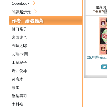
Openbook
優惠價
閱讀起步走
無庫存
作者、繪者推薦
樋口裕子
宮西達也
五味太郎
艾瑞‧卡爾
25.
初戀童話～
工藤紀子
岩井俊雄
郝廣才
賴馬
酪梨壽司
木村裕一