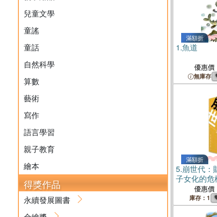
兒童文學
童謠
滿額折
童話
1.
魚道
自然科學
優惠價
無庫存
算數
藝術
寫作
語言學習
親子教育
滿額折
繪本
5.
崩世代：
子女化的危
得獎作品
優惠價
庫存：1
永續發展圖書
金繪獎