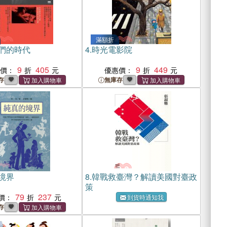
滿額折
們的時代
4.
時光電影院
9
405
9
449
惠價：
優惠價：
存
無庫存
境界
8.
韓戰救臺灣？解讀美國對臺政
策
79
237
價：
到貨時通知我
存