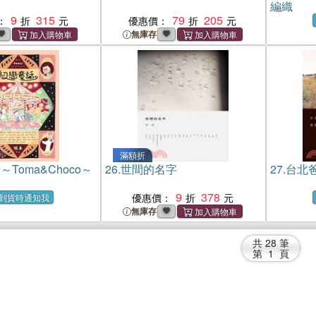
編織
9
315
79
205
：
優惠價：
無庫存
滿額折
Toma&Choco～
26.
世間的名字
27.
台北
9
378
優惠價：
到貨時通知我
無庫存
共
28
筆
第
1
頁