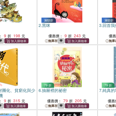
滿額折
滿額折
2.
黑咪
3.
回首我
9
198
9
243
：
優惠價：
優
無庫存
無庫
79 折
79 折
財團化、貧窮化與少
6.
抽屜裡的祕密
7.
純真的
機
9
315
79
205
：
優惠價：
優惠
無庫存
無庫