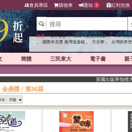
會員專區
購物車
通知
紅利兌換
5
、
、
熱搜：
東野圭吾
高希均教授回憶錄
The Odys
、
、
、
國際布克獎 臺灣漫遊錄
方念華
台灣的李登
文
簡體
三民東大
電子書
親
英國出版界指標大獎肯定！A.
/
金鼎獎
/
第36屆
庫存