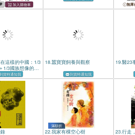
無庫
在這樣的中國：1/3
18.
蠶寶寶飼養與觀察
19.
醫23
＋1/3國族想像的＋
活的
到貨時通知我
到貨時通知我
滿額折
生錄
22.
我家有棵空心樹
23.
行走