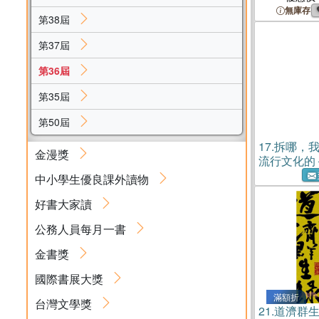
無庫存
第38屆
第37屆
第36屆
第35屆
第50屆
17.
拆哪，我
金漫獎
流行文化的
1/3日常生
中小學生優良課外讀物
好書大家讀
公務人員每月一書
金書獎
國際書展大獎
滿額折
台灣文學獎
21.
道濟群