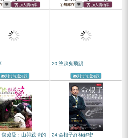
存
無庫存
事
20.
塗鴉鬼飛踢
到貨時通知我
到貨時通知我
，儲藏愛：山與親情的
24.
命根子終極解密