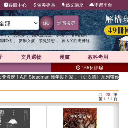
客服中心
領券專區
藝文講座
學習平台
進階搜尋
GO
、
、
、
sey
父親節
如果歷史是一群喵
暑期推薦
、
、
輝時代
數學女孩：黎曼猜想
偉大的迷走神經
子
文具選物
漫畫
教科考用
165反詐騙
F. Steadman 獲年度作家，《史坎德》系列帶你踏上熱血奇幻
共
28
筆
第
1
/ 1
頁