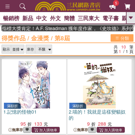
5
暢銷榜
新品
中文
外文
簡體
三民東大
電子書
親子
GO
標大獎肯定！A.F. Steadman 獲年度作家，《史坎德》系列
得獎作品
/
金漫獎
/
第8屆
、
熱搜：
東野圭吾
高希均教授回憶錄
分類
、
、
、
The Odyssey
父親節
如果歷
共
10
筆
、
、
顯示
庫存
史是一群喵
暑期推薦
國際布克
第
1
/ 1
頁
、
、
獎 臺灣漫遊錄
方念華
台灣的李
、
、
登輝時代
數學女孩：黎曼猜想
偉大的迷走神經
滿額折
滿額折
1.
記憶的怪物01
2.
喵的！我就是這樣變貓奴
的
95
133
9
288
無庫存
無庫存