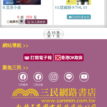
滿額折
9.
流浪小孩
10.
隱藏關卡THL 01
9
359
到貨時通知我
無庫存
共
10
筆
第
1
頁
網站導航 >>
聚焦三民 >>
三民書局
三民出版