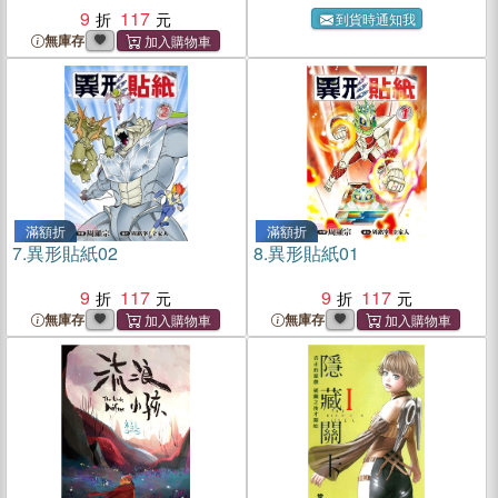
9
117
到貨時通知我
無庫存
滿額折
滿額折
7.
異形貼紙02
8.
異形貼紙01
9
117
9
117
無庫存
無庫存