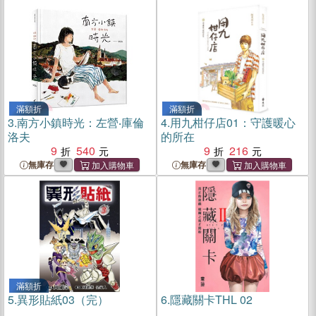
滿額折
滿額折
3.
南方小鎮時光：左營‧庫倫
4.
用九柑仔店01：守護暖心
洛夫
的所在
9
540
9
216
無庫存
無庫存
滿額折
5.
異形貼紙03（完）
6.
隱藏關卡THL 02